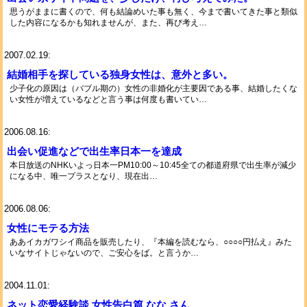
思うがままに書くので、何も結論めいた事も無く、今まで書いてきた事と類似
した内容になるかも知れませんが、また、再び考え…
2007.02.19:
結婚相手を探している独身女性は、意外と多い。
少子化の原因は（バブル期の）女性の非婚化が主要因である事、結婚したくな
い女性が増えているなどと言う事は何度も書いてい…
2006.08.16:
出会い促進などで出生率日本一を達成
本日放送のNHKいよっ日本一PM10:00～10:45全ての都道府県で出生率が減少
になる中、唯一プラスとなり、現在出…
2006.08.06:
女性にモテる方法
ああイカガワシイ商品を販売したり、『本編を読むなら、○○○○円払え』みた
いなサイトじゃないので、ご安心をば。と言うか…
2004.11.01:
ネット恋愛経験談 女性告白篇 なな さん