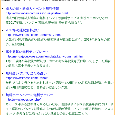
成人の日・新成人イベント無料情報
http://www.kooss.com/season/seijinshiki.html
成人の日や新成人対象の無料イベントや無料サービス,割引クーポンなどの一
覧2017年版。バンジー,遊園地,動物園,博物館,公園など。
2017年の運勢無料占い
https://www.kooss.com/uranai/2017.html
人気占い師,本物の占い師,占い研究家達が真面目に占う、2017年あなたの運
勢。全部無料。
寒中見舞い無料テンプレート
http://nengajyou.kooss.com/template/kantyuumimai.html
1月8日以降の年賀状の返礼や、喪中の方が年賀状を受け取ってしまった場合
の返礼も寒中見舞いとなります。
無料占い ズバリ当たる占い
https://www.kooss.com/uranai/
無料でもよく当たると思われる占い 恋愛占い,相性占い,性格診断,運勢、今日の
占い明日の運勢など、無料占い総合リンク集。
無料ホームページ,無料サーバー
http://www.kooss.com/hp/
ネットスキルを効率良く高めたいなら、言語やサイト構築技術を身につけ、サ
イト運営のノウハウを理解するのが結局は近道。ネットの裏方目線の、マスコ
ミ,ネタ,釣りなどに惑わされない見通しの良い位置に立とう。