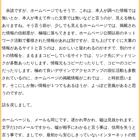
余談ですが、ホームページでもそうで、これは、本人が調べた情報では
無いとか、本人が考えて作った文章では無いなどと言うのが、見える物も
ありますね。そう言う節が、少しでも見えるホームページでは、掲載され
た情報の信頼度が、極端に落ちてきます。ホームページ公開以前のネット
ワーク活動で蓄積された情報があれば別ですが、立ち上げてすぐに大量の
情報があるサイトと言うのは、おかしいと疑われるのがオチで、別のサイ
トの情報を、まるままコピーしているサイトでは、リンク先にデッドリン
クが多数あったりします。情報元もコピーだったりして、コピーのコピー
だったりします。極めて良いデザインでアクセスアップの宣伝活動も多数
されているのに、ホームページの掲載情報がこれでは… と時折思いま
す。そこにしか無い情報が１つでもあるほうが、よっぽど意義があると思
うのですが。
話を戻しまして。
ホームページも、メールも同じです。遅かれ早かれ、嘘は見抜かれます。
文字だけのメールですから。嘘が相手にわかると言う事は、信用を失うと
言う事です。ましてや、最初から安心しきっていないインターネットの世