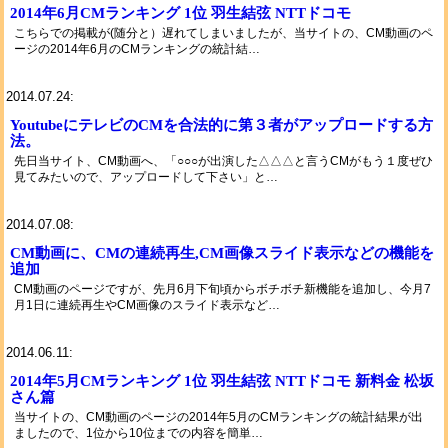
2014年6月CMランキング 1位 羽生結弦 NTTドコモ
こちらでの掲載が(随分と）遅れてしまいましたが、当サイトの、CM動画のペ
ージの2014年6月のCMランキングの統計結…
2014.07.24:
YoutubeにテレビのCMを合法的に第３者がアップロードする方
法。
先日当サイト、CM動画へ、「○○○が出演した△△△と言うCMがもう１度ぜひ
見てみたいので、アップロードして下さい」と…
2014.07.08:
CM動画に、CMの連続再生,CM画像スライド表示などの機能を
追加
CM動画のページですが、先月6月下旬頃からボチボチ新機能を追加し、今月7
月1日に連続再生やCM画像のスライド表示など…
2014.06.11:
2014年5月CMランキング 1位 羽生結弦 NTTドコモ 新料金 松坂
さん篇
当サイトの、CM動画のページの2014年5月のCMランキングの統計結果が出
ましたので、1位から10位までの内容を簡単…