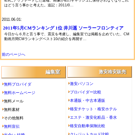
IE9にアップデートした途端、画像がIEのキャッシュに保存されなくなりこれ
はどう言う事かと考えた。追記：2011/0…
2011.06.01:
2011年5月CMランキング 1位 井川遥 ソーラーフロンティア
今日から６月と言う事で、震災を考慮し、編集室では掲載を止めていた、CM
動画月間CMランキングベスト10の紹介を再開す…
前のページへ
編集室
激安格安販売
激安パソコン
無料プロバイダ
プロバイダー比較
無料ホームページ
本通販・中古本通販
無料メール
格安チケット・格安ホテル
無料素材
エステ・激安化粧品・香水
その他無料
格安自動車保険比較
無料宣伝
クレジットカード比較
出会い,結婚