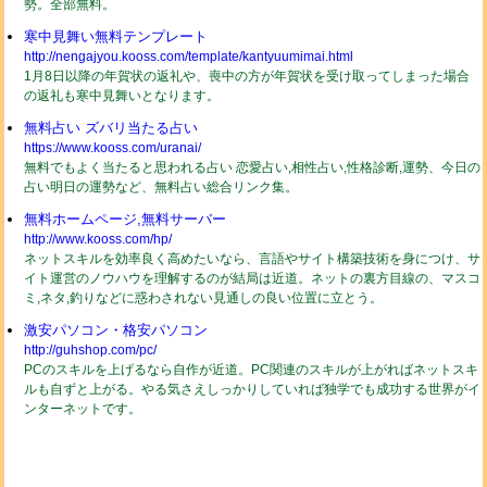
勢。全部無料。
寒中見舞い無料テンプレート
http://nengajyou.kooss.com/template/kantyuumimai.html
1月8日以降の年賀状の返礼や、喪中の方が年賀状を受け取ってしまった場合
の返礼も寒中見舞いとなります。
無料占い ズバリ当たる占い
https://www.kooss.com/uranai/
無料でもよく当たると思われる占い 恋愛占い,相性占い,性格診断,運勢、今日の
占い明日の運勢など、無料占い総合リンク集。
無料ホームページ,無料サーバー
http://www.kooss.com/hp/
ネットスキルを効率良く高めたいなら、言語やサイト構築技術を身につけ、サ
イト運営のノウハウを理解するのが結局は近道。ネットの裏方目線の、マスコ
ミ,ネタ,釣りなどに惑わされない見通しの良い位置に立とう。
激安パソコン・格安パソコン
http://guhshop.com/pc/
PCのスキルを上げるなら自作が近道。PC関連のスキルが上がればネットスキ
ルも自ずと上がる。やる気さえしっかりしていれば独学でも成功する世界がイ
ンターネットです。