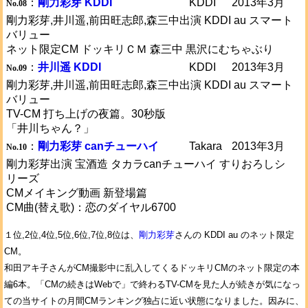
：
剛力彩芽 KDDI
KDDI
2013年3月
No.08
剛力彩芽,井川遥,前田旺志郎,森三中出演 KDDI au スマート
バリュー
ネット限定CM ドッキリＣＭ 森三中 黒沢にむちゃぶり
：
井川遥 KDDI
KDDI
2013年3月
No.09
剛力彩芽,井川遥,前田旺志郎,森三中出演 KDDI au スマート
バリュー
TV-CM 打ち上げの夜篇。30秒版
「井川ちゃん？」
：
剛力彩芽 canチューハイ
Takara
2013年3月
No.10
剛力彩芽出演 宝酒造 タカラcanチューハイ すりおろしシ
リーズ
CMメイキング動画 新登場篇
CM曲(替え歌)：恋のダイヤル6700
１位,2位,4位,5位,6位,7位,8位は、
剛力彩芽
さんの KDDI au のネット限定
CM。
和田アキ子さんがCM撮影中に乱入してくるドッキリCMのネット限定の本
編6本。「CMの続きはWebで」で終わるTV-CMを見た人が続きが気になっ
ての当サイトの月間CMランキング独占に近い状態になりました。因みに、