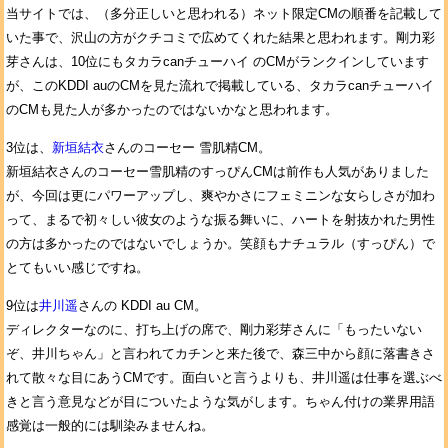
当サイトでは、（多分正しいと思われる）ネット限定CMの順番を記載して
いた事で、沢山の方がクチコミで広めてくれた結果と思われます。剛力彩
芽さんは、10位にもタカラcanチューハイ のCMがランクインしています
が、このKDDI auのCMを見た流れで掲載している、タカラcanチューハイ
のCMも見た人が多かったのではないかなと思われます。
3位は、
新垣結衣
さんのコーセー 雪肌精CM。
新垣結衣さんのコーセー雪肌精のすっぴんCMは前作も人気がありました
が、今回は更にパワーアップし、爽やかさにフェミニンな女らしさが加わ
って、まるで初々しい彼女のような振る舞いに、ハートを射抜かれた男性
の方は多かったのではないでしょうか。笑顔もナチュラル（すっぴん）で
とてもいい感じですね。
9位は
井川遥
さんの KDDI au CM。
ディレクターなのに、打ち上げの席で、剛力彩芽さんに「もったいない
ぞ、井川ちゃん」と言われてカチンと来た後で、森三中から顔に落書きさ
れて散々な目にあうCMです。面白いと言うよりも、井川遥は仕事を選ぶべ
きと言う意見などが目についたような気がします。ちゃん付けの業界用語
感覚は一般的には馴染みませんね。