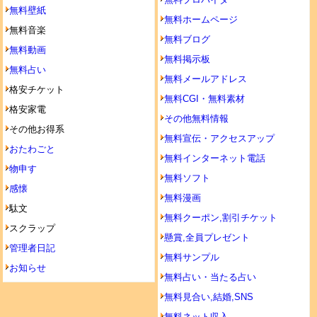
無料壁紙
無料ホームページ
無料音楽
無料ブログ
無料動画
無料掲示板
無料占い
無料メールアドレス
格安チケット
無料CGI・無料素材
格安家電
その他無料情報
その他お得系
無料宣伝・アクセスアップ
おたわごと
無料インターネット電話
物申す
無料ソフト
感懐
無料漫画
駄文
無料クーポン,割引チケット
スクラップ
懸賞,全員プレゼント
管理者日記
無料サンプル
お知らせ
無料占い・当たる占い
無料見合い,結婚,SNS
無料ネット収入