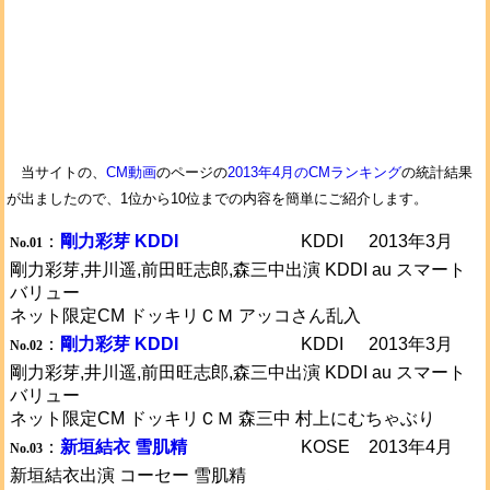
当サイトの、
CM動画
のページの
2013年4月のCMランキング
の統計結果
が出ましたので、1位から10位までの内容を簡単にご紹介します。
：
剛力彩芽 KDDI
KDDI
2013年3月
No.01
剛力彩芽,井川遥,前田旺志郎,森三中出演 KDDI au スマート
バリュー
ネット限定CM ドッキリＣＭ アッコさん乱入
：
剛力彩芽 KDDI
KDDI
2013年3月
No.02
剛力彩芽,井川遥,前田旺志郎,森三中出演 KDDI au スマート
バリュー
ネット限定CM ドッキリＣＭ 森三中 村上にむちゃぶり
：
新垣結衣 雪肌精
KOSE
2013年4月
No.03
新垣結衣出演 コーセー 雪肌精