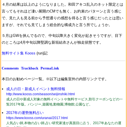
４月の結果は以上のようになりました。和田アキコ乱入のネット限定とは
言ってもそれほど凄い展開のCMでも無く、お約束のパターンと言う感じ
で、見た人も見る前から予想通りの感想を得ると言う感じだったとは思い
ますが、それでも見てしまう総合的な構成力と言う所でしょうか。
５月はGWを挟んでるので、中旬以降大きく変化が起きそうですが、目下
のところは4月中旬以降堅調な新垣結衣さんが独走状態です。
無料サイト集 Kooss
(run)記
Comments
Trackback
PermaLink
本日のお勧めページ一覧。※以下は編集室外の内部リンクです。
成人の日・新成人イベント無料情報
http://www.kooss.com/season/seijinshiki.html
成人の日や新成人対象の無料イベントや無料サービス,割引クーポンなどの一
覧2017年版。バンジー,遊園地,動物園,博物館,公園など。
2017年の運勢無料占い
https://www.kooss.com/uranai/2017.html
人気占い師,本物の占い師,占い研究家達が真面目に占う、2017年あなたの運