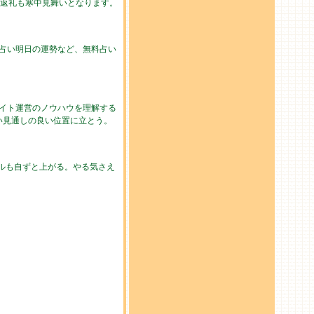
の返礼も寒中見舞いとなります。
の占い明日の運勢など、無料占い
イト運営のノウハウを理解する
い見通しの良い位置に立とう。
ルも自ずと上がる。やる気さえ