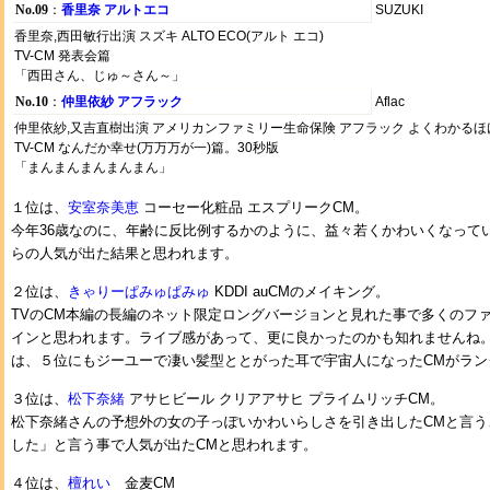
No.09
：
香里奈 アルトエコ
SUZUKI
香里奈,西田敏行出演 スズキ ALTO ECO(アルト エコ)
TV-CM 発表会篇
「西田さん、じゅ～さん～」
No.10
：
仲里依紗 アフラック
Aflac
仲里依紗,又吉直樹出演 アメリカンファミリー生命保険 アフラック よくわかる
TV-CM なんだか幸せ(万万万が一)篇。30秒版
「まんまんまんまんまん」
１位は、
安室奈美恵
コーセー化粧品 エスプリークCM。
今年36歳なのに、年齢に反比例するかのように、益々若くかわいくなって
らの人気が出た結果と思われます。
２位は、
きゃりーぱみゅぱみゅ
KDDI auCMのメイキング。
TVのCM本編の長編のネット限定ロングバージョンと見れた事で多くのフ
インと思われます。ライブ感があって、更に良かったのかも知れませんね。
は、５位にもジーユーで凄い髪型ととがった耳で宇宙人になったCMがラン
３位は、
松下奈緒
アサヒビール クリアアサヒ プライムリッチCM。
松下奈緒さんの予想外の女の子っぽいかわいらしさを引き出したCMと言う
した」と言う事で人気が出たCMと思われます。
４位は、
檀れい
金麦CM