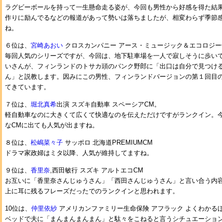
ラグビーボールを持って一生懸命走る姿が、今回も男性から好感を得た結
作りに励んでるなどの報道があって勢いは落ちましたが、相変わらず季節
ね。
６位は、
宮崎あおい
クロスカンパニー アース・ミュージック＆エコロジー
毎回人気のシリーズですが、今回は、地下駐車場を一人で寂しそうに歩い
いさんが、フィンランドのトサカ頭のパンク野郎に「出口は自分で見つけ
ん」と説教します。因みにこの男性、フィンランドバージョンの第１回目
てきています。
７位は、
堀北真希
出演 スズキ自動車 スペーシアCM。
軽自動車なのに大きくて広くて快適なのを伝えただけですがランクイン。
なCMに出ても人気が出ますね。
８位は、
松嶋菜々子
サッポロ 北海道PREMIUMCM
ドラマ家政婦はミタ以降、人気が維持してますね。
９位は、
香里奈
,西田敏行 スズキ アルトエコCM
お互いに「香里奈さんじゅうさん」「西田さんじゅうさん」と言い合う内容
上に耳に残るフレーズだったでのランクインと思われます。
10位は、
仲里依紗
アメリカンファミリー生命保険 アフラック よくわかる
ベッドで夫に「まんまんまんまん」と駄々をこねると言うシチュエーショ