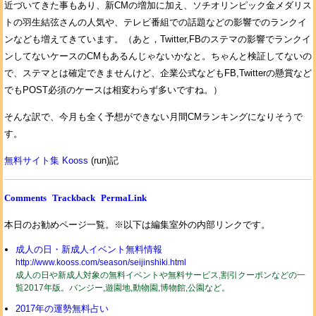
近づいてきた事もあり、新CMの増加に加え、ソチオリンピック金メダリス
トの羽生結弦さんの人気や、テレビ番組での話題などの影響でのランクイ
ンなども増えてきています。（あと，Twitter,FBのステマの影響でランクイ
ンしてないケースのCMもあるんじゃないかなと。ちゃんと検証してないの
で、ステマとは確定できませんけど、企業公式などもFB,Twitterの懸賞など
でもPOST必須のケースは相変わらず多いですね。）
そんな訳で、今月も全く予想ができない月間CMランキングになりそうで
す。
無料サイト集 Kooss
(run)記
Comments
Trackback
PermaLink
本日のお勧めページ一覧。※以下は編集室外の内部リンクです。
成人の日・新成人イベント無料情報
http://www.kooss.com/season/seijinshiki.html
成人の日や新成人対象の無料イベントや無料サービス,割引クーポンなどの一
覧2017年版。バンジー,遊園地,動物園,博物館,公園など。
2017年の運勢無料占い