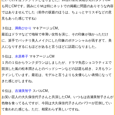
も同じCMです。因みにＣＭは特にネットでの掲載に問題のありそうな内容
ではありませんでした（前作の坂篇のほうは、ちょっとヤリスギなどの意
見もあった感じですね）
３位は、
満島ひかり
マキアージュCM。
最近はドラマなどで地味で幸薄い女性を演じ、その印象が強かっただけ
に、派手でバッチリ美人メイクにした印象のポテンシャルが高すぎて、美
人になりすぎるにもほどがあると言うほどに話題になりました。
５位は、
水原希子
マキアージュCM
１月の１位からランクダウンはしましたが、ドラマ失恋ショコラティエで
競演した嵐の松本潤さんとのベッドシーンなどの話題も続き、２月もラン
クインしています。最近は、モデルと言うよりも女優らしい表情になって
きた感じがしますね。
６位は、
吉瀬美智子
スバルCM。
お笑い芸人の大久保佳代子さんと共演したCM。いつもは吉瀬美智子さんが
色物を食ってるんですが、今回は大久保佳代子さんのパワーが圧倒してい
て食われた感じも。ただ、相変わらず美しいですね。