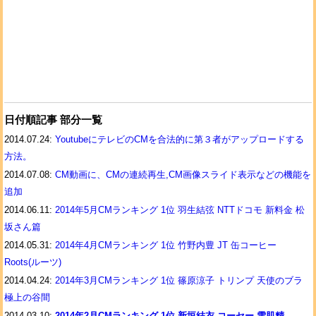
日付順記事 部分一覧
2014.07.24:
YoutubeにテレビのCMを合法的に第３者がアップロードする
方法。
2014.07.08:
CM動画に、CMの連続再生,CM画像スライド表示などの機能を
追加
2014.06.11:
2014年5月CMランキング 1位 羽生結弦 NTTドコモ 新料金 松
坂さん篇
2014.05.31:
2014年4月CMランキング 1位 竹野内豊 JT 缶コーヒー
Roots(ルーツ)
2014.04.24:
2014年3月CMランキング 1位 篠原涼子 トリンプ 天使のブラ
極上の谷間
2014.03.10:
2014年2月CMランキング 1位 新垣結衣 コーセー 雪肌精