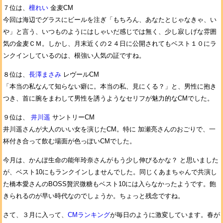
７位は、
檀れい
金麦CM
今回は海辺でグラスにビールを注ぎ「もちろん、あなたとじゃなきゃ、い
や」と言う、いつものようにはしゃいだ感じでは無く、少し寂しげな雰囲
気の金麦ＣＭ。しかし、月末近くの２４日に公開されてもベスト１０にラ
ンクインしているのは、根強い人気の証ですね。
８位は、
長澤まさみ
レヴールCM
「本当の私なんて知らない癖に。本当の私、見にくる？」と、男性に抱き
つき、首に腕をまわして男性を誘うようなセリフが魅力的なCMでした。
９位は、
井川遥
サントリーCM
井川遥さんが大人のいい女を演じたCM。特に 加瀬亮さんのおごりで、一
杯付き合って飲む場面が色っぽいCMでした。
今月は、かんぽ生命の能年玲奈さんがもう少し伸びるかな？ と思いました
が、ベスト10にもランクインしませんでした。同じくあまちゃんで共演し
た橋本愛さんのBOSS贅沢微糖もベスト10には入らなかったようです。飽
きられるのが早い時代なのでしょうか。ちょっと残念ですね。
さて、３月に入って、
CMランキング
が毎日のように激変しています。春が