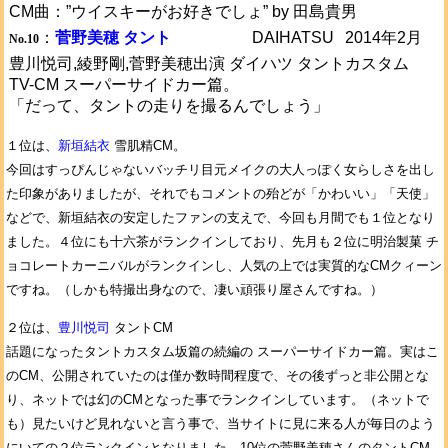
CM曲：”ウイスキーがお好きでしょ” by 田島貴男
：
菅野美穂 タント
DAIHATSU
2014年2月
No.10
豊川悦司,綾野剛,菅野美穂出演 ダイハツ タントカスタム
TV-CM スーパーサイドカー篇。
「だって、タントの走りを撮るんでしょう」
１位は、
新垣結衣
雪肌精CM。
今回はすっぴんじゃないバッチリ目元メイクの大人っぽく女らしさを出し
た印象がありましたが、それでもコメントの殆どが「かわいい」「天使」
などで、新垣結衣の安定したファンの支えで、今回も月間でも１位となり
ました。４位にも十六茶がランクインしており、先月も２位に明治製菓 チ
ョコレートカーニバルがランクインし、人気の上では実質的なCMクィーン
ですね。（しかも特撮出身なので、凄い頑張り屋さんですね。）
２位は、
豊川悦司
タントCM
話題になったタントカスタム坂篇の続編の スーパーサイドカー篇。実はこ
のCM、公開されていたのは僅か数時間程度で、その後ずっと非公開とな
り、ネットでは幻のCMとなった事でランクインしています。（ネットで
も）見たいけど見れないと言う事で、当サイトに見に来る人が毎日のよう
にいての２位ランクインとなりました。10位の菅野美穂さんのタントCM