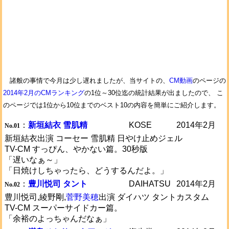
諸般の事情で今月は少し遅れましたが、当サイトの、
CM動画
のページの
2014年2月のCMランキング
の1位～30位迄の統計結果が出ましたので、 こ
のページでは1位から10位までのベスト10の内容を簡単にご紹介します。
：
新垣結衣 雪肌精
KOSE
2014年2月
No.01
新垣結衣出演 コーセー 雪肌精 日やけ止めジェル
TV-CM すっぴん、やかない篇。30秒版
「遅いなぁ～」
「日焼けしちゃったら、どうするんだよ。」
：
豊川悦司 タント
DAIHATSU
2014年2月
No.02
豊川悦司,綾野剛,
菅野美穂
出演 ダイハツ タントカスタム
TV-CM スーパーサイドカー篇。
「余裕のよっちゃんだなぁ」