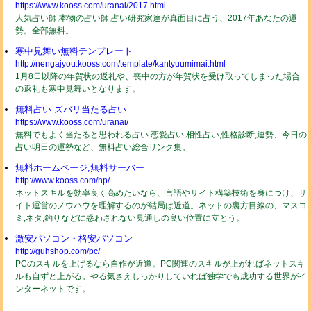
https://www.kooss.com/uranai/2017.html
人気占い師,本物の占い師,占い研究家達が真面目に占う、2017年あなたの運
勢。全部無料。
寒中見舞い無料テンプレート
http://nengajyou.kooss.com/template/kantyuumimai.html
1月8日以降の年賀状の返礼や、喪中の方が年賀状を受け取ってしまった場合
の返礼も寒中見舞いとなります。
無料占い ズバリ当たる占い
https://www.kooss.com/uranai/
無料でもよく当たると思われる占い 恋愛占い,相性占い,性格診断,運勢、今日の
占い明日の運勢など、無料占い総合リンク集。
無料ホームページ,無料サーバー
http://www.kooss.com/hp/
ネットスキルを効率良く高めたいなら、言語やサイト構築技術を身につけ、サ
イト運営のノウハウを理解するのが結局は近道。ネットの裏方目線の、マスコ
ミ,ネタ,釣りなどに惑わされない見通しの良い位置に立とう。
激安パソコン・格安パソコン
http://guhshop.com/pc/
PCのスキルを上げるなら自作が近道。PC関連のスキルが上がればネットスキ
ルも自ずと上がる。やる気さえしっかりしていれば独学でも成功する世界がイ
ンターネットです。