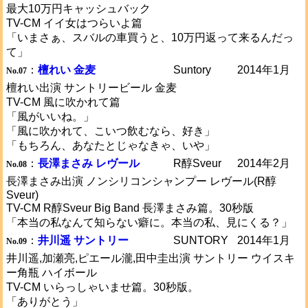
最大10万円キャッシュバック
TV-CM イイ女はつらいよ篇
「いまさぁ、スバルの車買うと、10万円返って来るんだっ
て」
：
檀れい 金麦
Suntory
2014年1月
No.07
檀れい出演 サントリービール 金麦
TV-CM 風に吹かれて篇
「風がいいね。」
「風に吹かれて、こいつ飲むなら、好き」
「もちろん、あなたとじゃなきゃ、いや」
：
長澤まさみ レヴール
R醇Sveur
2014年2月
No.08
長澤まさみ出演 ノンシリコンシャンプー レヴール(R醇
Sveur)
TV-CM R醇Sveur Big Band 長澤まさみ篇。30秒版
「本当の私なんて知らない癖に。本当の私、見にくる？」
：
井川遥 サントリー
SUNTORY
2014年1月
No.09
井川遥,加瀬亮,ピエール瀧,田中圭出演 サントリー ウイスキ
ー角瓶 ハイボール
TV-CM いらっしゃいませ篇。30秒版。
「ありがとう」