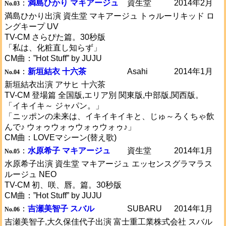
：
満島ひかり マキアージュ
資生堂
2014年2月
No.03
満島ひかり出演 資生堂 マキアージュ トゥルーリキッド ロ
ングキープ UV
TV-CM さらぴた篇。30秒版
「私は、化粧直し知らず」
CM曲：”Hot Stuff” by JUJU
：
新垣結衣 十六茶
Asahi
2014年1月
No.04
新垣結衣出演 アサヒ 十六茶
TV-CM 登場篇 全国版,エリア別 関東版,中部版,関西版。
「イキイキ～ ジャパン。」
「ニッポンの未来は、イキイキイキと、じゅ～ろくちゃ飲
んで♪ ウォゥウォゥウォゥウォゥ♪」
CM曲：LOVEマシーン(替え歌)
：
水原希子 マキアージュ
資生堂
2014年1月
No.05
水原希子出演 資生堂 マキアージュ エッセンスグラマラス
ルージュ NEO
TV-CM 初、咲、唇。篇。30秒版
CM曲：”Hot Stuff” by JUJU
：
吉瀬美智子 スバル
SUBARU
2014年1月
No.06
吉瀬美智子,大久保佳代子出演 富士重工業株式会社 スバル