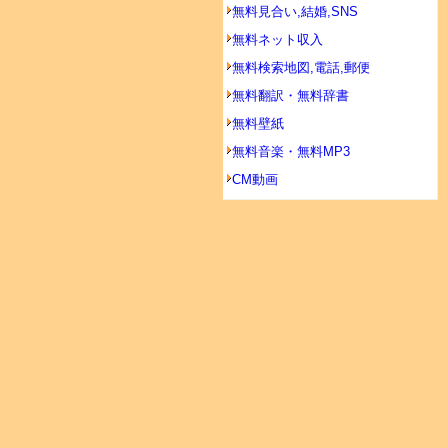
無料見合い,結婚,SNS
無料ネット収入
無料検索地図,電話,郵便
無料翻訳・無料辞書
無料壁紙
無料音楽・無料MP3
CM動画