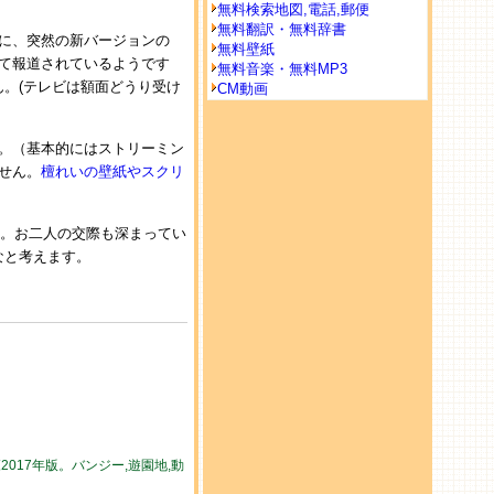
無料検索地図,電話,郵便
無料翻訳・無料辞書
に、突然の新バージョンの
無料壁紙
て報道されているようです
無料音楽・無料MP3
。(テレビは額面どうり受け
CM動画
。（基本的にはストリーミン
せん。
檀れいの壁紙やスクリ
。お二人の交際も深まってい
なと考えます。
017年版。バンジー,遊園地,動