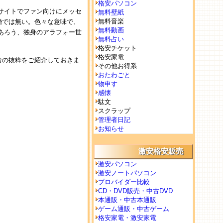
格安パソコン
サイトでファン向けにメッセ
無料壁紙
無料音楽
婚では無い。色々な意味で、
無料動画
あろう、独身のアラフォー世
無料占い
格安チケット
格安家電
告の抜粋をご紹介しておきま
その他お得系
おたわごと
物申す
感懐
駄文
スクラップ
管理者日記
お知らせ
激安格安販売
激安パソコン
激安ノートパソコン
プロバイダー比較
CD・DVD販売・中古DVD
本通販・中古本通販
ゲーム通販・中古ゲーム
格安家電・激安家電