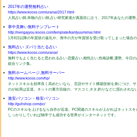
2017年の運勢無料占い
https://www.kooss.com/uranai/2017.html
人気占い師,本物の占い師,占い研究家達が真面目に占う、2017年あなたの運
寒中見舞い無料テンプレート
http://nengajyou.kooss.com/template/kantyuumimai.html
1月8日以降の年賀状の返礼や、喪中の方が年賀状を受け取ってしまった場合
無料占い ズバリ当たる占い
https://www.kooss.com/uranai/
無料でもよく当たると思われる占い 恋愛占い,相性占い,性格診断,運勢、今日
総合リンク集。
無料ホームページ,無料サーバー
http://www.kooss.com/hp/
ネットスキルを効率良く高めたいなら、言語やサイト構築技術を身につけ、サ
のが結局は近道。ネットの裏方目線の、マスコミ,ネタ,釣りなどに惑わされな
激安パソコン・格安パソコン
http://guhshop.com/pc/
PCのスキルを上げるなら自作が近道。PC関連のスキルが上がればネットスキ
しっかりしていれば独学でも成功する世界がインターネットです。