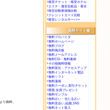
格安チケット・格安ホテル
エステ・激安化粧品・香水
格安自動車保険比較
クレジットカード比較
格安レンタルサーバー
無料サイト集
無料プロバイダ
無料ホームページ
無料ブログ
無料掲示板
無料メールアドレス
無料CGI・無料素材
その他無料情報
無料宣伝・アクセスアップ
無料インターネット電話
無料ソフト
無料漫画
無料クーポン,割引チケット
懸賞,全員プレゼント
無料サンプル
無料占い・当たる占い
 より抜粋。
無料見合い,結婚,SNS
無料ネット収入