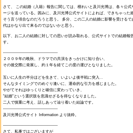
さて、 この結婚（入籍）報告に関しては、檀れいと及川光博は、各々公式
ージを送っている。因みに、及川光博公式サイトによれば、できちゃった
そう言う頃合なのだろうと思う。 多分、この二人の結婚に影響を受けるで
代はかなり出て来るのではないかと思う。
以下、お二人の結婚に対しての思いが読み取れる、公式サイトでの結婚報
す。
----------------------------------------------
２００９年の晩秋、ドラマでの共演をきっかけに知り合い、
その後交際に発展し、約１年を経てこの度の運びとなりました。
互いに人生の半分ほどを生きて、いよいよ後半戦に突入...
そんなタイミングでのめぐり逢いに、運命的な引力を感じました。
やがてそれはゆっくりと確信に変わっていき、
"結婚"という選択肢を意識せざるを得なくなりました。
二人で慎重に考え、話しあって辿り着いた結論です。
----------------------------------------------
及川光博公式サイト Information より抜粋。
----------------------------------------------
さて、私事ではございますが