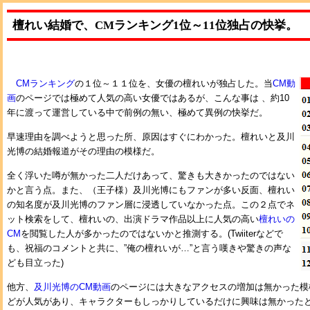
檀れい結婚で、CMランキング1位～11位独占の快挙。
CMランキング
の１位～１１位を、女優の檀れいが独占した。当
CM動
画
のページでは極めて人気の高い女優ではあるが、こんな事は 、約10
年に渡って運営している中で前例の無い、極めて異例の快挙だ。
早速理由を調べようと思った所、原因はすぐにわかった。檀れいと及川
光博の結婚報道がその理由の模様だ。
全く浮いた噂が無かった二人だけあって、驚きも大きかったのではない
かと言う点。また、（王子様）及川光博にもファンが多い反面、檀れい
の知名度が及川光博のファン層に浸透していなかった点。この２点でネ
ット検索をして、檀れいの、出演ドラマ作品以上に人気の高い
檀れいの
CM
を閲覧した人が多かったのではないかと推測する。(Twiiterなどで
も、祝福のコメントと共に、”俺の檀れいが…”と言う嘆きや驚きの声な
ども目立った)
他方、
及川光博のCM動画
のページには大きなアクセスの増加は無かった模
どが人気があり、キャラクターもしっかりしているだけに興味は無かった