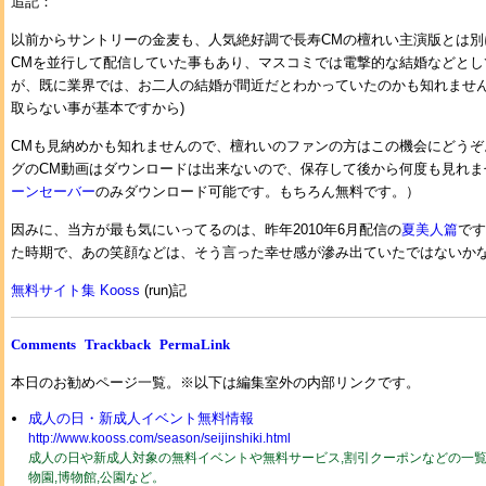
追記：
以前からサントリーの金麦も、人気絶好調で長寿CMの檀れい主演版とは別
CMを並行して配信していた事もあり、マスコミでは電撃的な結婚などとし
が、既に業界では、お二人の結婚が間近だとわかっていたのかも知れません
取らない事が基本ですから)
CMも見納めかも知れませんので、檀れいのファンの方はこの機会にどうぞ
グのCM動画はダウンロードは出来ないので、保存して後から何度も見れま
ーンセーバー
のみダウンロード可能です。もちろん無料です。）
因みに、当方が最も気にいってるのは、昨年2010年6月配信の
夏美人篇
です
た時期で、あの笑顔などは、そう言った幸せ感が滲み出ていたではないか
無料サイト集 Kooss
(run)記
Comments
Trackback
PermaLink
本日のお勧めページ一覧。※以下は編集室外の内部リンクです。
成人の日・新成人イベント無料情報
http://www.kooss.com/season/seijinshiki.html
成人の日や新成人対象の無料イベントや無料サービス,割引クーポンなどの一覧2
物園,博物館,公園など。