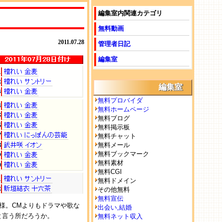
編集室内関連カテゴリ
無料動画
2011.07.28
管理者日記
編集室
編集室
無料プロバイダ
無料ホームページ
無料ブログ
無料掲示板
無料チャット
無料メール
無料ブックマーク
無料素材
無料CGI
無料ドメイン
その他無料
無料宣伝
様。CMよりもドラマや歌な
出会い,結婚
と言う所だろうか。
無料ネット収入