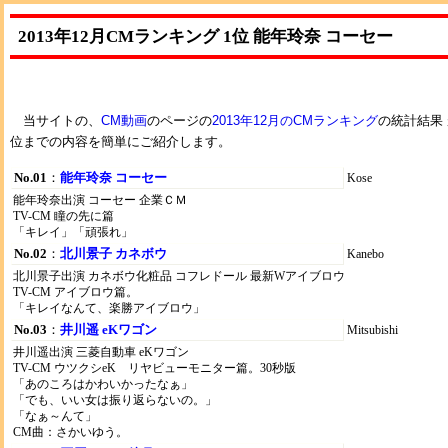
2013年12月CMランキング 1位 能年玲奈 コーセー
当サイトの、
CM動画
のページの
2013年12月のCMランキング
の統計結果 
位までの内容を簡単にご紹介します。
No.01
：
能年玲奈 コーセー
Kose
能年玲奈出演 コーセー 企業ＣＭ
TV-CM 瞳の先に篇
「キレイ」「頑張れ」
No.02
：
北川景子 カネボウ
Kanebo
北川景子出演 カネボウ化粧品 コフレドール 最新Wアイブロウ
TV-CM アイブロウ篇。
「キレイなんて、楽勝アイブロウ」
No.03
：
井川遥 eKワゴン
Mitsubishi
井川遥出演 三菱自動車 eKワゴン
TV-CM ウツクシeK リヤビューモニター篇。30秒版
「あのころはかわいかったなぁ」
「でも、いい女は振り返らないの。」
「なぁ～んて」
CM曲：さかいゆう。