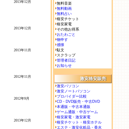
2013年12月
無料音楽
無料動画
無料占い
格安チケット
格安家電
2013年12月
その他お得系
おたわごと
物申す
感懐
駄文
2013年11月
スクラップ
管理者日記
お知らせ
2012年11月
激安格安販売
激安パソコン
激安ノートパソコン
プロバイダー比較
2012年9月
CD・DVD販売・中古DVD
本通販・中古本通販
ゲーム通販・中古ゲーム
格安家電・激安家電
2013年12月
格安チケット・格安ホテル
エステ・激安化粧品・香水