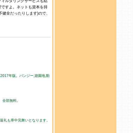
フィルタリングサービスも結
理ですよ。ネットも資本を持
不健全だったりします)ので、
017年版。バンジー,遊園地,動
勢。全部無料。
の返礼も寒中見舞いとなります。