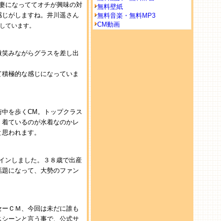
妻になっててオチが興味の対
無料壁紙
感じがしますね。井川遥さん
無料音楽・無料MP3
CM動画
しています。
微笑みながらグラスを差し出
て積極的な感じになっていま
中を歩くCM。トップクラス
、着ているのが水着なのかレ
と思われます。
ンクインしました。３８歳で出産
話題になって、大勢のファン
セーＣＭ、今回は未だに誰も
スシーンと言う事で、公式サ