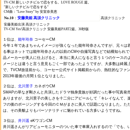
TV-CM 新しいクチビルで恋をする。LOVE ROUGE 篇。
”新しいクチビルで恋をする”
CM曲：”Love Story” by 安室奈美恵
No.10
：
安藤美姫 高須クリニック
高須クリニック
安藤美姫出演 高須クリニック
TV-CM Yes!高須クリニック 安藤美姫PART2篇。30秒版
１位は、
能年玲奈
コーセーCM
今年１年であまちゃんイメージが強くなった能年玲奈さんですが、元々は
る事はネットでは能年玲奈さんの以前のCMや自撮写真などで結構知られて
品メーカーが美人に仕上げると、本当に美人になると言う１つのケースのよ
メージとは違うと言う意見もごく一部であったようですが、大多数は綺麗,
で、TVCM放送前から、コーセー公式サイト掲載前からの、熱狂的なファ
2013年最後の月間１位となりました。
２位は、
北川景子
カネボウCM
SMAPの草なぎ剛さんと共演したドラマ独身貴族が好調だった事や写真発
ありますが、北川景子の美しさを十二分にアピールして「キレイなんて、
フの後のポージングする今回のＣＭがまさに美人で話題になりました。た
は、その美貌よりもパーソナリティに魅かれている方多いようですね。
３位は、
井川遥
eKワゴンCM
井川遥さんがリアビューモニターのついた車で車庫入れするので「でも、