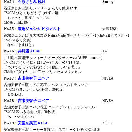
No.04
：
石原さとみ 鏡月
Suntory
石原さとみ出演 サントリー ふんわり鏡月 ゆず
TV-CM ひとくちどうぞ（ゆず）篇
「ちょっと、間接キスしてみ」
CM曲：山田将司
No.05
：
道端ジェシカ ビタメルト
大塚製薬
道端ジェシカ出演 大塚製薬 NatureMade(ネイチャーメイド) VitaMelt(ビタメルト)
TV-CM 歩く女篇。
「なめてますけど」
No.06
：
井川遥 AUBE
Kao
井川遥出演 花王ソフィーナ オーブクチュール(AUBE couture)
TV-CM こういう口紅ほしかったの、私だけ？篇。
「つけてるほうが荒れにくい口紅。いいと思う」
CM曲：”ダイヤモンド” by プリンセスプリンセス
No.07
：
吉瀬美智子 ニベア
NIVEA
吉瀬美智子出演 ニベア花王 ニベア エクストラタッチ
TV-CM うるおい しあわせ篇。30秒版
「しあわせ」
No.08
：
吉瀬美智子 ニベア
NIVEA
吉瀬美智子出演 ニベア花王 ニベア プレミアムボディミル
TV-CM 深いうるおい篇。30秒版
「あ、やわらかい」
No.09
：
安室奈美恵 KOSE
KOSE
安室奈美恵出演 コーセー化粧品 エスプリーク LOVE ROUGE