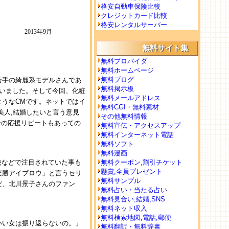
格安自動車保険比較
クレジットカード比較
格安レンタルサーバー
2013年9月
無料サイト集
無料プロバイダ
無料ホームページ
無料ブログ
若手の綺麗系モデルさんであ
無料掲示板
いました。そして今回、化粧
無料メールアドレス
うなCMです。ネットではイ
無料CGI・無料素材
美人,結婚したいと言う意見
その他無料情報
ンの応援リピートもあっての
無料宣伝・アクセスアップ
無料インターネット電話
無料ソフト
無料漫画
売などで注目されていた事も
無料クーポン,割引チケット
懸賞,全員プレゼント
楽勝アイブロウ」と言うセリ
無料サンプル
だ、北川景子さんのファン
無料占い・当たる占い
無料見合い,結婚,SNS
無料ネット収入
無料検索地図,電話,郵便
いい女は振り返らないの。」
無料翻訳・無料辞書