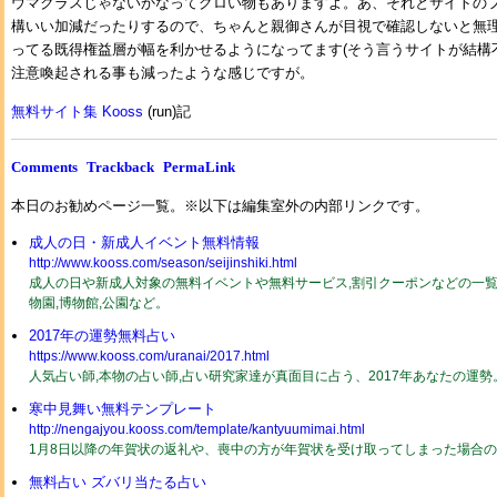
ウマクラスじゃないかなってグロい物もありますよ。あ、それとサイトの
構いい加減だったりするので、ちゃんと親御さんが目視で確認しないと無
ってる既得権益層が幅を利かせるようになってます(そう言うサイトが結構
注意喚起される事も減ったような感じですが。
無料サイト集 Kooss
(run)記
Comments
Trackback
PermaLink
本日のお勧めページ一覧。※以下は編集室外の内部リンクです。
成人の日・新成人イベント無料情報
http://www.kooss.com/season/seijinshiki.html
成人の日や新成人対象の無料イベントや無料サービス,割引クーポンなどの一覧2
物園,博物館,公園など。
2017年の運勢無料占い
https://www.kooss.com/uranai/2017.html
人気占い師,本物の占い師,占い研究家達が真面目に占う、2017年あなたの運
寒中見舞い無料テンプレート
http://nengajyou.kooss.com/template/kantyuumimai.html
1月8日以降の年賀状の返礼や、喪中の方が年賀状を受け取ってしまった場合
無料占い ズバリ当たる占い