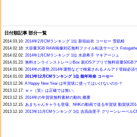
日付順記事 部分一覧
2014.03.10:
2014年2月CMランキング 1位 新垣結衣 コーセー 雪肌精
2014.02.18:
大容量3GB RAW画像対応無料ファイル転送サービス Fotogathe
2014.02.02:
2014年1月CMランキング 1位 水原希子 マキアージュ
2014.01.23:
無料オンラインストレージBox 新iOSアプリで無料容量50GB
2014.01.06:
2014年の運勢,2014年運勢などで検索されるメルアド登録必
2014.01.03:
2013年12月CMランキング 1位 能年玲奈 コーセー
2013.12.26:
A Happy New Year は年賀状に使ってはいけないのか？
2013.12.17:
ｗ＝（笑）は正確では無い。
2013.12.15:
2014年の年賀状無料素材の動向,概要
2013.12.15:
あまちゃんキャラも登場、NHKの動画で送る年賀状 動賀状201
2013.12.10:
2013年11月CMランキング 1位 吉高由里子 グリーンレーベルC