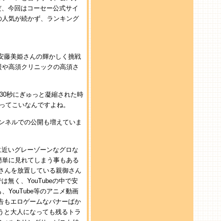
ただ、今回はコーセー公式サイ
の人気が続かず、ランキング
安藤美姫さんの輝かしく挑戦
援や高須クリニックの高須さ
30秒にぎゅっと凝縮された時
ってこいなんですよね。
ャンネルでの公開も増えていま
。
に近いグレーゾーンなグロな
簡単に見れてしまう事もある
さんを放置している親御さん
無く、YouTubeの中で安
YouTube等のアニメ動画
告もエロゲームなバナーばか
うと大人になっても残るトラ