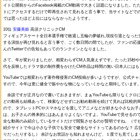
イト公開前からのFacebook掲載のCM動画で大きく話題になりました。
トにアクセスするだけで即再生されて見れると言う事で、当サイトなどで
では思ったほど上位にはならなかったようです。
10位
安藤美姫
高須クリニックCM
フィギュアスケート全日本選手権で敗退し五輪の夢破れ,現役引退となった
する演技が再び見れると言う事で、ごく数日間の間でしたが、ファンの応
んのTwitterでの告知もあってのランクインとなりました。
さて、年が変わりましたが、相変わらずCM人気衰えずです。たった15秒や
代を反映したドラマ並の制作費をかけたCM作品は時間の無い日本人にはも
YouTubeでは相変わらず著作権侵害のCM投稿が多いようですが、公式チ
すので、今年は更に健全で賑やかな物になっていくかなと期待しています
余談ですが正月なので書いておきますが、まぁYouTubeも限りなくクロ
どの動画も結構あって、検索などせずにお勧め動画を続けて見れば比較的
ので、タブレットPCやスマホなどを渡してアニメなどが好きな小さなお子
は、お子さんの将来的にはあんまりよくないですよ。YouTubeで見せるのでは
全な動画のみ紹介しているサイトだけで閲覧させるのが賢明ですね。（でも、
紹介サイトで今は小さな子供でも安全で健全なサイトってあるのかな？ 広
りだったりするし） 余計なお世話かも知れませんけど、１度でも見てしま