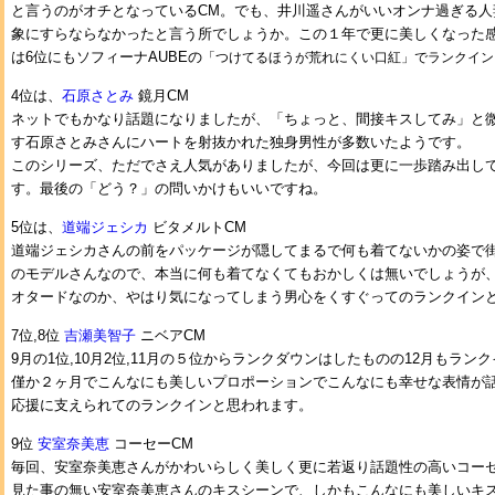
と言うのがオチとなっているCM。でも、井川遥さんがいいオンナ過ぎる人
象にすらならなかったと言う所でしょうか。この１年で更に美しくなった
は6位にもソフィーナAUBEの
「つけてるほうが荒れにくい口紅」でランクイン
4位は、
石原さとみ
鏡月CM
ネットでもかなり話題になりましたが、「ちょっと、間接キスしてみ」と
す石原さとみさんにハートを射抜かれた独身男性が多数いたようです。
このシリーズ、ただでさえ人気がありましたが、今回は更に一歩踏み出し
す。最後の「どう？」の問いかけもいいですね。
5位は、
道端ジェシカ
ビタメルトCM
道端ジェシカさんの前をパッケージが隠してまるで何も着てないかの姿で街
のモデルさんなので、本当に何も着てなくてもおかしくは無いでしょうが
オタードなのか、やはり気になってしまう男心をくすぐってのランクイン
7位,8位
吉瀬美智子
ニベアCM
9月の1位,10月2位,11月の５位からランクダウンはしたものの12月もラ
僅か２ヶ月でこんなにも美しいプロポーションでこんなにも幸せな表情が
応援に支えられてのランクインと思われます。
9位
安室奈美恵
コーセーCM
毎回、安室奈美恵さんがかわいらしく美しく更に若返り話題性の高いコー
見た事の無い安室奈美恵さんのキスシーンで、しかもこんなにも美しいキ