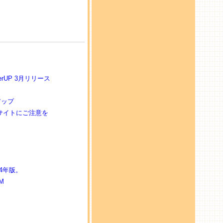
rUP 3月リリース
アップ
須サイトにご注意を
4年版。
M