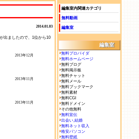
編集室内関連カテゴリ
無料動画
2014.01.03
編集室
が出ましたので、1位から10
編集室
無料プロバイダ
2013年12月
無料ホームページ
無料ブログ
無料掲示板
無料チャット
2013年11月
無料メール
無料ブックマーク
無料素材
無料CGI
2013年11月
無料ドメイン
その他無料
無料宣伝
出会い,結婚
無料ネット収入
格安パソコン
無料壁紙