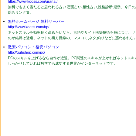
https://www.kooss.com/uranai/
無料でもよく当たると思われる占い 恋愛占い,相性占い,性格診断,運勢、今日
総合リンク集。
無料ホームページ,無料サーバー
http://www.kooss.com/hp/
ネットスキルを効率良く高めたいなら、言語やサイト構築技術を身につけ、サ
のが結局は近道。ネットの裏方目線の、マスコミ,ネタ,釣りなどに惑わされな
激安パソコン・格安パソコン
http://guhshop.com/pc/
PCのスキルを上げるなら自作が近道。PC関連のスキルが上がればネットスキ
しっかりしていれば独学でも成功する世界がインターネットです。