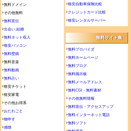
格安自動車保険比較
無料ドメイン
クレジットカード比較
その他無料
格安レンタルサーバー
無料宣伝
出会い,結婚
無料ネット収入
無料サイト集
格安パソコン
無料プロバイダ
無料壁紙
無料ホームページ
無料音楽
無料ブログ
無料動画
無料掲示板
無料占い
無料メールアドレス
格安チケット
無料CGI・無料素材
格安家電
その他無料情報
その他お得系
無料宣伝・アクセスアップ
おたわごと
無料インターネット電話
物申す
無料ソフト
感懐