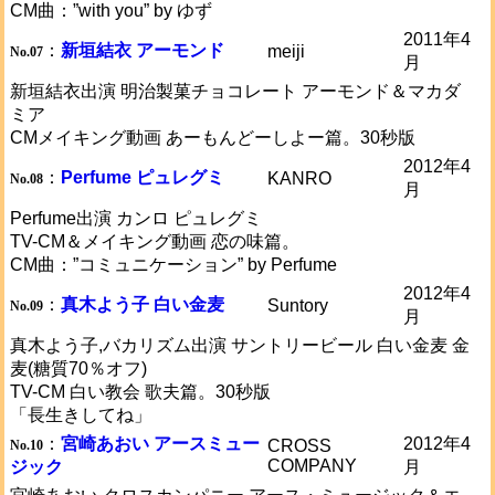
CM曲：”with you” by ゆず
2011年4
：
新垣結衣 アーモンド
meiji
No.07
月
新垣結衣出演 明治製菓チョコレート アーモンド＆マカダ
ミア
CMメイキング動画 あーもんどーしよー篇。30秒版
2012年4
：
Perfume ピュレグミ
KANRO
No.08
月
Perfume出演 カンロ ピュレグミ
TV-CM＆メイキング動画 恋の味篇。
CM曲：”コミュニケーション” by Perfume
2012年4
：
真木よう子 白い金麦
Suntory
No.09
月
真木よう子,バカリズム出演 サントリービール 白い金麦 金
麦(糖質70％オフ)
TV-CM 白い教会 歌夫篇。30秒版
「長生きしてね」
：
宮崎あおい アースミュー
2012年4
CROSS
No.10
COMPANY
ジック
月