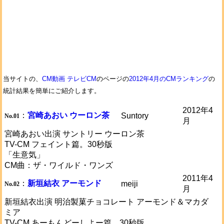
当サイトの、
CM動画 テレビCM
のページの
2012年4月のCMランキング
の
統計結果を簡単にご紹介します。
2012年4
：
宮崎あおい ウーロン茶
Suntory
No.01
月
宮崎あおい出演 サントリー ウーロン茶
TV-CM フェイント篇。30秒版
「生意気」
CM曲：ザ・ワイルド・ワンズ
2011年4
：
新垣結衣 アーモンド
meiji
No.02
月
新垣結衣出演 明治製菓チョコレート アーモンド＆マカダ
ミア
TV-CM あーもんどーしよー篇。30秒版