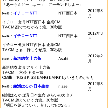
「あーもんどーしよー」「アーモンドしよー」
2012年3
：
イチロー NTT
NTT西日本
No.03
月
イチロー出演 NTT西日本 企業CM
TV-CM 顔でつながろう篇。30秒版
2012年3
：
イチロー NTT
NTT西日本
No.04
月
イチロー出演 NTT西日本 企業CM
TV-CM さぁ、行こうぜ篇。30秒版
2012年2
：
新垣結衣 十六茶
Asahi
No.05
月
新垣結衣出演 アサヒ 十六茶
TV-CM 十六茶 ギター篇
CM曲：”KISS KISS BANG BANG” by いきものがかり
2012年3
：
綾瀬はるか 日本生命
nissei
No.06
月
綾瀬はるか出演 日本生命 みらいのカタチ
TV-CM 超えていく力篇。30秒版
「明日を越えていく、新しい力になる」