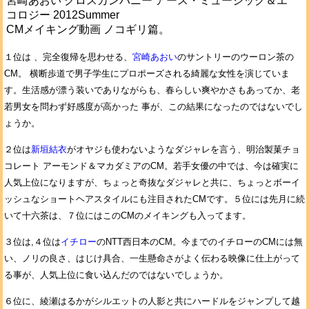
宮崎あおい クロスカンパニー アース・ミュージック＆エ
コロジー 2012Summer
CMメイキング動画 ノコギリ篇。
１位は 、完全復帰を思わせる、
宮崎あおい
のサントリーのウーロン茶の
CM。 横断歩道で男子学生にプロポーズされる綺麗な女性を演じていま
す。生活感が漂う装いでありながらも、春らしい爽やかさもあってか、老
若男女を問わず好感度が高かった 事が、この結果になったのではないでし
ょうか。
２位は
新垣結衣
がオヤジも使わないようなダジャレを言う、明治製菓チョ
コレート アーモンド＆マカダミアのCM。若手女優の中では、今は確実に
人気上位になりますが、ちょっと奇抜なダジャレと共に、ちょっとボーイ
ッシュなショートヘアスタイルにも注目されたCMです。５位には先月に続
いて十六茶は、７位にはこのCMのメイキングも入ってます。
３位は,４位は
イチロー
のNTT西日本のCM。今までのイチローのCMには無
い、ノリの良さ、はじけ具合、一生懸命さがよく伝わる映像に仕上がって
る事が、人気上位に食い込んだのではないでしょうか。
６位に、綾瀬はるかがシルエットの人影と共にハードルをジャンプして越