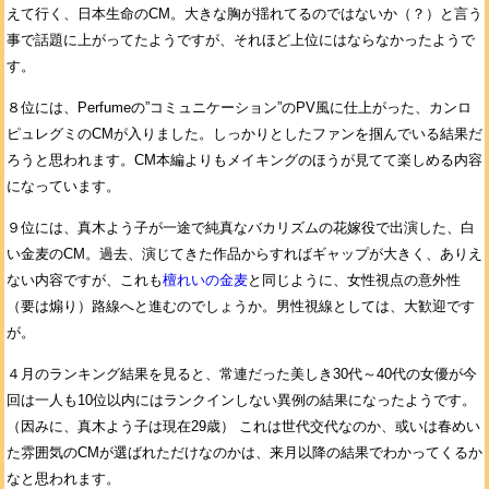
えて行く、日本生命のCM。大きな胸が揺れてるのではないか（？）と言う
事で話題に上がってたようですが、それほど上位にはならなかったようで
す。
８位には、Perfumeの”コミュニケーション”のPV風に仕上がった、カンロ
ピュレグミのCMが入りました。しっかりとしたファンを掴んでいる結果だ
ろうと思われます。CM本編よりもメイキングのほうが見てて楽しめる内容
になっています。
９位には、真木よう子が一途で純真なバカリズムの花嫁役で出演した、白
い金麦のCM。過去、演じてきた作品からすればギャップが大きく、ありえ
ない内容ですが、これも
檀れいの金麦
と同じように、女性視点の意外性
（要は煽り）路線へと進むのでしょうか。男性視線としては、大歓迎です
が。
４月のランキング結果を見ると、常連だった美しき30代～40代の女優が今
回は一人も10位以内にはランクインしない異例の結果になったようです。
（因みに、真木よう子は現在29歳） これは世代交代なのか、或いは春めい
た雰囲気のCMが選ばれただけなのかは、来月以降の結果でわかってくるか
なと思われます。