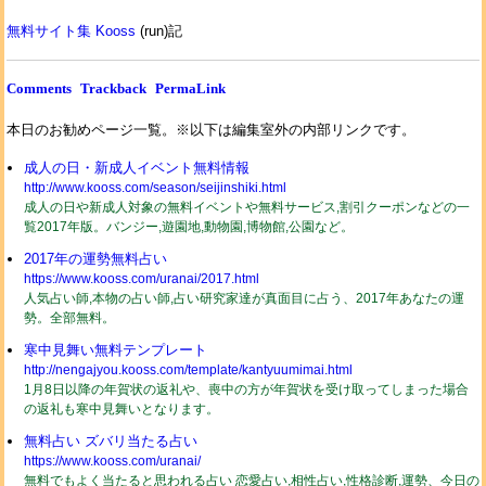
無料サイト集 Kooss
(run)記
Comments
Trackback
PermaLink
本日のお勧めページ一覧。※以下は編集室外の内部リンクです。
成人の日・新成人イベント無料情報
http://www.kooss.com/season/seijinshiki.html
成人の日や新成人対象の無料イベントや無料サービス,割引クーポンなどの一
覧2017年版。バンジー,遊園地,動物園,博物館,公園など。
2017年の運勢無料占い
https://www.kooss.com/uranai/2017.html
人気占い師,本物の占い師,占い研究家達が真面目に占う、2017年あなたの運
勢。全部無料。
寒中見舞い無料テンプレート
http://nengajyou.kooss.com/template/kantyuumimai.html
1月8日以降の年賀状の返礼や、喪中の方が年賀状を受け取ってしまった場合
の返礼も寒中見舞いとなります。
無料占い ズバリ当たる占い
https://www.kooss.com/uranai/
無料でもよく当たると思われる占い 恋愛占い,相性占い,性格診断,運勢、今日の