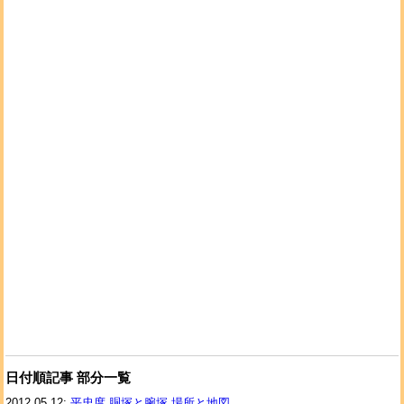
日付順記事 部分一覧
2012.05.12:
平忠度 胴塚と腕塚 場所と地図