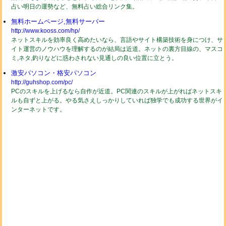
占い明日の運勢など、無料占い総合リンク集。
無料ホームページ,無料サーバー
http://www.kooss.com/hp/
ネットスキルを効率良く高めたいなら、言語やサイト構築技術を身につけ、サ
イト運営のノウハウを理解するのが結局は近道。ネットの裏方目線の、マスコ
ミ,ネタ,釣りなどに惑わされない見通しの良い位置に立とう。
激安パソコン・格安パソコン
http://guhshop.com/pc/
PCのスキルを上げるなら自作が近道。PC関連のスキルが上がればネットスキ
ルも自ずと上がる。やる気さえしっかりしていれば独学でも成功する世界がイ
ンターネットです。