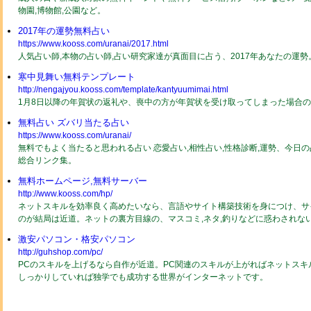
物園,博物館,公園など。
2017年の運勢無料占い
https://www.kooss.com/uranai/2017.html
人気占い師,本物の占い師,占い研究家達が真面目に占う、2017年あなたの運
寒中見舞い無料テンプレート
http://nengajyou.kooss.com/template/kantyuumimai.html
1月8日以降の年賀状の返礼や、喪中の方が年賀状を受け取ってしまった場合
無料占い ズバリ当たる占い
https://www.kooss.com/uranai/
無料でもよく当たると思われる占い 恋愛占い,相性占い,性格診断,運勢、今日
総合リンク集。
無料ホームページ,無料サーバー
http://www.kooss.com/hp/
ネットスキルを効率良く高めたいなら、言語やサイト構築技術を身につけ、サ
のが結局は近道。ネットの裏方目線の、マスコミ,ネタ,釣りなどに惑わされな
激安パソコン・格安パソコン
http://guhshop.com/pc/
PCのスキルを上げるなら自作が近道。PC関連のスキルが上がればネットスキ
しっかりしていれば独学でも成功する世界がインターネットです。