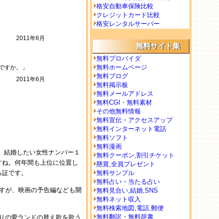
格安自動車保険比較
クレジットカード比較
格安レンタルサーバー
2011年6月
無料サイト集
無料プロバイダ
無料ホームページ
ですか。」
無料ブログ
2011年6月
無料掲示板
無料メールアドレス
無料CGI・無料素材
その他無料情報
無料宣伝・アクセスアップ
無料インターネット電話
無料ソフト
無料漫画
）結婚したい女性ナンバー１
無料クーポン,割引チケット
すね。何年間も上位に位置し
懸賞,全員プレゼント
る証です。
無料サンプル
無料占い・当たる占い
すが、映画の予告編なども開
無料見合い,結婚,SNS
無料ネット収入
無料検索地図,電話,郵便
無料翻訳・無料辞書
たりの愛ランドの替え歌を歌う