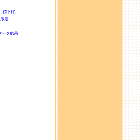
00円に値下げ。
台数限定
チマーク結果