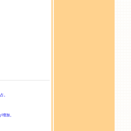
独占。
が増加。