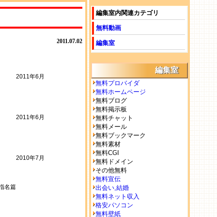
編集室内関連カテゴリ
無料動画
2011.07.02
編集室
編集室
2011年6月
無料プロバイダ
無料ホームページ
無料ブログ
無料掲示板
2011年6月
無料チャット
無料メール
無料ブックマーク
無料素材
無料CGI
2010年7月
無料ドメイン
その他無料
無料宣伝
指名篇
出会い,結婚
無料ネット収入
格安パソコン
無料壁紙