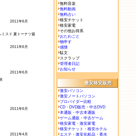
無料音楽
無料動画
無料占い
格安チケット
2011年6月
格安家電
その他お得系
ールミスド 夏トーナツ篇
おたわごと
物申す
2011年6月
感懐
駄文
スクラップ
管理者日記
お知らせ
2011年6月
演
激安格安販売
激安パソコン
激安ノートパソコン
プロバイダー比較
CD・DVD販売・中古DVD
2011年6月
本通販・中古本通販
ゲーム通販・中古ゲーム
格安家電・激安家電
格安チケット・格安ホテル
2011年4月
エステ・激安化粧品・香水