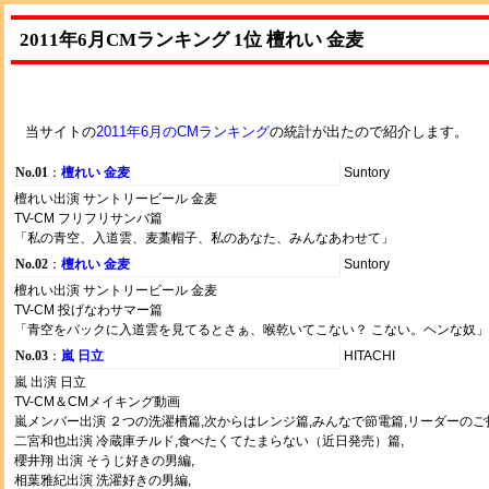
2011年6月CMランキング 1位 檀れい 金麦
当サイトの
2011年6月のCMランキング
の統計が出たので紹介します。
No.01
：
檀れい 金麦
Suntory
檀れい出演 サントリービール 金麦
TV-CM フリフリサンバ篇
「私の青空、入道雲、麦藁帽子、私のあなた、みんなあわせて」
No.02
：
檀れい 金麦
Suntory
檀れい出演 サントリービール 金麦
TV-CM 投げなわサマー篇
「青空をバックに入道雲を見てるとさぁ、喉乾いてこない？ こない。ヘンな奴」
No.03
：
嵐 日立
HITACHI
嵐 出演 日立
TV-CM＆CMメイキング動画
嵐メンバー出演 ２つの洗濯槽篇,次からはレンジ篇,みんなで節電篇,リーダーのご
二宮和也出演 冷蔵庫チルド,食べたくてたまらない（近日発売）篇,
櫻井翔 出演 そうじ好きの男編,
相葉雅紀出演 洗濯好きの男編,