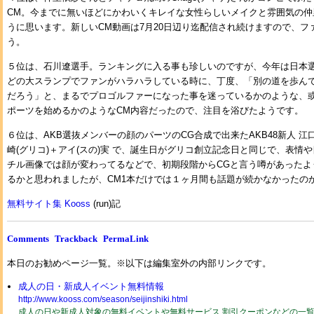
CM。今までに無いほどにかわいくキレイな女性らしいメイクと雰囲気の仲
うに思います。新しいCM動画は7月20日辺り迄配信され続けますので、フ
う。
５位は、石川遼選手。ランキングに入る事も珍しいのですが、今年は日本
どの大スランプでファンがハラハラしている時に、丁度、「別の道を歩ん
だろう」と、まるでプロゴルファーになった事を迷っているかのような、
ポーツを始めるかのようなCM内容だったので、注目を浴びたようです。
６位は、AKB選抜メンバーの顔のパーツのCG合成で出来たAKB48新人 
崎(グリコ)＋アイ(スの)実 で、誕生日がグリコ創立記念日と同じで、表情
チル画像では顔が変わってるなどで、初期段階からCGと言う噂があったよ
るかと思われましたが、CM1本だけでは１ヶ月間も話題が続かなかったの
無料サイト集 Kooss
(run)記
Comments
Trackback
PermaLink
本日のお勧めページ一覧。※以下は編集室外の内部リンクです。
成人の日・新成人イベント無料情報
http://www.kooss.com/season/seijinshiki.html
成人の日や新成人対象の無料イベントや無料サービス,割引クーポンなどの一覧2