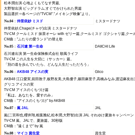
松本潤出演 心地よくもてなす男篇,
大野智出演 ビッグドラム,すぐでかけられた男篇
製品選択⇒各ページの”TVCM”.”メイキング映像”より。
No.04
：
仲里依紗 ミスド
ミスタードナツ
仲里依紗,Chage(チャゲ)出演 ミスタードナツ
TV-CM クールミスド 抹茶オーレ with ゼリー篇,クールミスド ゴクシャリ篇,ク
CM曲：”ふたりの愛ランド”の替え歌
No.05
：
石川遼 第一生命
DAIICHI Life
石川遼出演 第一生命保険株式会社 順風ライフ
TV-CM この人生を大切に（サッカー）篇。
「別の道を歩んでいたら、どんな人生だっただろう」
No.06
：
AKB48 アイスの実
Glico
AKB48 江口愛実,前田敦子,板野友美,大島優子,篠田麻里子,高橋みなみ,渡辺麻友出
グリコ アイスの実
TV-CM アイスのくちづけ篇
「私は。あなたを。愛すのみ」
CM曲：”アイスのくちづけ” by AKB48
No.07
：
嵐 JAL
JAL
嵐(二宮和也,櫻井翔,相葉雅紀,松本潤,大野智)出演 JAL それゆけ夏旅キャンペーン
TV-CM 嵐、JALで、夏旅篇。30秒版
CM曲：”遠くまで” by 嵐
No.08
：
マイコ 資生堂
資生堂