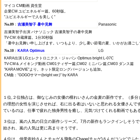
マイコ CM動画 資生堂
企業CM ユビエネルギー篇。60秒版。
”ユビエネルギーで人を美しく”
No.09
：
吉瀬美智子 暑中見舞
Panasonic
吉瀬美智子出演 パナソニック 吉瀬美智子の暑中見舞
TV-CM 冷蔵庫篇。1分30秒版
「暑中お見舞い申し上げます。いつもより、少し暑い節電の夏、いかがお過ごし
No.10
：
KARA Optimus
LG
KARA出演 LGエレクトロニクス・ジャパン Optimus bright L-07C
TV-CM＆メイキング動画 CM01ティザー篇,CM02 ミニバン篇,CM03 ダンス篇
”KARA MOVIE”より。ネット限定ロングバージョンも追加。
CM曲：”GOGOサマー(bright ver.)” by KARA
１位,２位独占は、御なじみの女優の檀れいさんの金麦の新作です。（多分
の理想の女性を演じさせれば、右に出る者はいないと思われる女優さんで
ているのは、仕事で疲れた独身男性を癒し、元気づけてくれる動画でもあ
３位は、嵐の人気の日立の新作シリーズ。7月の新作もランクインしそうで
始され、嵐の人気は更に高まりそうです。
４位は、仲里依紗さんとチャゲ＆飛鳥のChage(チャゲ)さんがコンビでふ