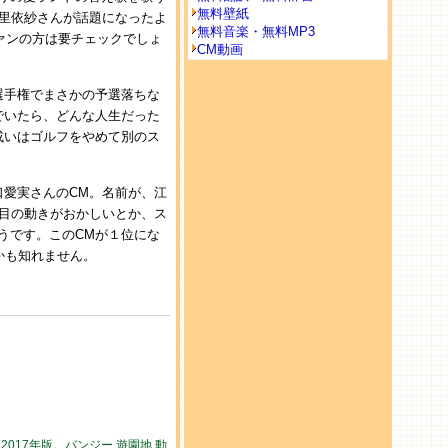
無料壁紙
里依紗さんが話題になったよ
無料音楽・無料MP3
ァンの方は要チェックでしょ
CM動画
選手権でまさかの予選落ちな
でいたら、どんな人生だった
或いはゴルフをやめて別のス
江口愛実さんのCM。名前が、江
や目の動きがおかしいとか、ス
うです。このCMが１位にな
かも知れません。
017年版。バンジー,遊園地,動