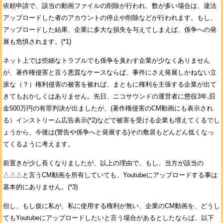
依頼申請で、該当の動画ファイルの削除が行われ、数が多い場合は、違法
アップロードした者のアカウントの停止や削除などが行われます。もし、
アップロードした結果、企業に多大な損失を与えてしまえば、係争への発
展も危惧されます。(*1)
ネット上では些細なトラブルでも係争を臭わす企業が少なくありません
が、著作権侵害と言う悪質なケースならば、事件にさえ発展しかねない立
派な（？）権利侵害の被害を被れば、まともに権利を主張する企業が出て
きてもおかしくはありません。先日、ニコサウンドの運営者に懲役3年,罰
金500万円の有罪判決が出ましたが、(著作権侵害のCM動画にも表示され
る）インストリーム広告表示(*2)などで被害を受ける企業も増えてくるでし
ょうから、今後は(警告や係争へと発展する)その敷居もどんどん低くなっ
てくるように考えます。
前置きが少し長くなりましたが、以上の理由で、もし、当方が該当の
△△△と言うCM動画を所有していても、Youtubeにアップロードする事は
基本的にありません。(*3)
但し、もし仮に私が、私に使用する権利が無い、企業のCM動画を、どうし
てもYoutubeにアップロードしたいと言う場合があるとしたならば、以下