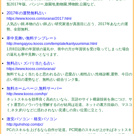
覧2017年版。バンジー,遊園地,動物園,博物館,公園など。
2017年の運勢無料占い
https://www.kooss.com/uranai/2017.html
人気占い師,本物の占い師,占い研究家達が真面目に占う、2017年あなたの運
勢。全部無料。
寒中見舞い無料テンプレート
http://nengajyou.kooss.com/template/kantyuumimai.html
1月8日以降の年賀状の返礼や、喪中の方が年賀状を受け取ってしまった場合
の返礼も寒中見舞いとなります。
無料占い ズバリ当たる占い
https://www.kooss.com/uranai/
無料でもよく当たると思われる占い 恋愛占い,相性占い,性格診断,運勢、今日の
占い明日の運勢など、無料占い総合リンク集。
無料ホームページ,無料サーバー
http://www.kooss.com/hp/
ネットスキルを効率良く高めたいなら、言語やサイト構築技術を身につけ、サ
イト運営のノウハウを理解するのが結局は近道。ネットの裏方目線の、マスコ
ミ,ネタ,釣りなどに惑わされない見通しの良い位置に立とう。
激安パソコン・格安パソコン
http://guhshop.com/pc/
PCのスキルを上げるなら自作が近道。PC関連のスキルが上がればネットスキ