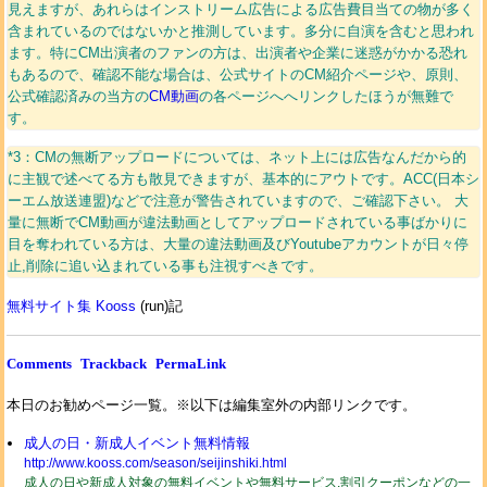
見えますが、あれらはインストリーム広告による広告費目当ての物が多く
含まれているのではないかと推測しています。多分に自演を含むと思われ
ます。特にCM出演者のファンの方は、出演者や企業に迷惑がかかる恐れ
もあるので、確認不能な場合は、公式サイトのCM紹介ページや、原則、
公式確認済みの当方の
CM動画
の各ページへへリンクしたほうが無難で
す。
*3：CMの無断アップロードについては、ネット上には広告なんだから的
に主観で述べてる方も散見できますが、基本的にアウトです。ACC(日本シ
ーエム放送連盟)などで注意が警告されていますので、ご確認下さい。 大
量に無断でCM動画が違法動画としてアップロードされている事ばかりに
目を奪われている方は、大量の違法動画及びYoutubeアカウントが日々停
止,削除に追い込まれている事も注視すべきです。
無料サイト集 Kooss
(run)記
Comments
Trackback
PermaLink
本日のお勧めページ一覧。※以下は編集室外の内部リンクです。
成人の日・新成人イベント無料情報
http://www.kooss.com/season/seijinshiki.html
成人の日や新成人対象の無料イベントや無料サービス,割引クーポンなどの一