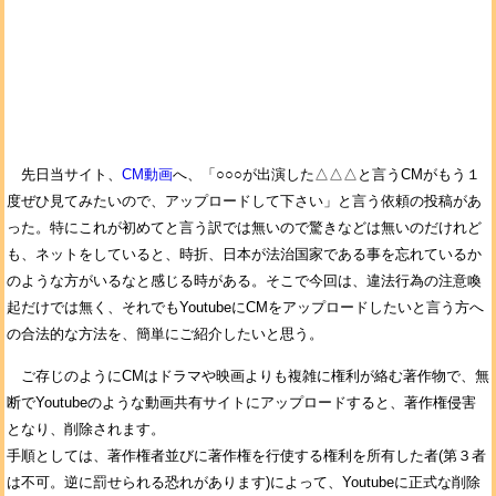
先日当サイト、
CM動画
へ、「○○○が出演した△△△と言うCMがもう１
度ぜひ見てみたいので、アップロードして下さい」と言う依頼の投稿があ
った。特にこれが初めてと言う訳では無いので驚きなどは無いのだけれど
も、ネットをしていると、時折、日本が法治国家である事を忘れているか
のような方がいるなと感じる時がある。そこで今回は、違法行為の注意喚
起だけでは無く、それでもYoutubeにCMをアップロードしたいと言う方へ
の合法的な方法を、簡単にご紹介したいと思う。
ご存じのようにCMはドラマや映画よりも複雑に権利が絡む著作物で、無
断でYoutubeのような動画共有サイトにアップロードすると、著作権侵害
となり、削除されます。
手順としては、著作権者並びに著作権を行使する権利を所有した者(第３者
は不可。逆に罰せられる恐れがあります)によって、Youtubeに正式な削除