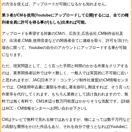
の方法を使えば、アップロードが可能になるかも知れません。
第３者がCMを使用(Youtubeにアップロードして公開)するには、全ての権
利者全員に許可を得る事が(もしも)出来れば可能。
アップロードを希望する対象のCMの、広告主,広告会社,CM制作会社及
び、出演者,CM曲,使用音楽などの関係者全てに連絡を取り、許可を頂けた
場合に限って、Youtubeの自分のアカウントにアップロードする事が可能
になります。
ただ、現実問題として、こう言った手間と時間のかかる作業をクリアする
のは、業界関係者以外では中々難しく、一般人では実質的に不可能に近い
と思われますが、JAC(日本アド・コンテンツ制作社連盟)のCM情報センタ
ーでは、CM使用申込書に書類を作成し署名捺印し郵送すれば、そう言った
作業等を代行してくれます。もちろん業務として請け負われますので、無
料では無く有料で、CM1本辺り数万円程度はかかりそうな気配です。(詳細
はACC・CM情報センターへお問い合わせ下さい)。
CMはテレビで無料で見れる物ではありますが、物によっては数千万円など
の高額な費用をかけた作品もあり、それを自分で使うとなれば(Youtubeに