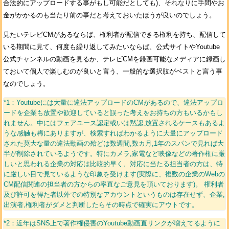
合法的にアップロードする事がもし可能だとしても)、それなりに手間やお
金がかかるのも当たり前の事だと考えておいたほうが良いのでしょう。
見たいテレビCMがあるならば、権利者が配信できる権利を持ち、配信して
いる期間に見て、何度も繰り返してみたいならば、公式サイトやYoutube
公式チャンネルの動画を見るか、テレビCMを録画可能なメディアに録画し
ておいて個人で楽しむのが良いと言う、一般的な選択肢がベストと言う事
なのでしょう。
*1：Youtubeには大量に違法アップロードのCMがあるので、違法アップロ
ードを企業も放置や歓迎していると誤った考えをお持ちの方もいるかもし
れません。中にはフェアユース認定或いは黙認,放置されるケースもあるよ
うな感触も稀にありますが、検索すればわかるように大量にアップロード
された莫大な量の違法動画の殆どは数週間,数カ月,1年のスパンで見れば大
半が削除されているようです。特にカメラ,家電など映像などの著作権に厳
しいと思われる企業の対応は比較的早く、対応に当たる担当者の方は、特
に厳しい目で見ているような印象を受けます(実際に、複数の企業のWebの
CM配信関連の担当者の方からの率直なご意見を頂いております)。 権利者
及び許可を得た者以外での特別なアカウントというものは存在せず、企業,
出演者,権利者がダメと判断したらその時点で確実にアウトです。
*2：近年はSNS上で著作権侵害のYoutube動画直リンクが増えてるように