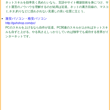
ネットスキルを効率良く高めたいなら、言語やサイト構築技術を身につけ、サ
イト運営のノウハウを理解するのが結局は近道。ネットの裏方目線の、マスコ
ミ,ネタ,釣りなどに惑わされない見通しの良い位置に立とう。
激安パソコン・格安パソコン
http://guhshop.com/pc/
PCのスキルを上げるなら自作が近道。PC関連のスキルが上がればネットスキ
ルも自ずと上がる。やる気さえしっかりしていれば独学でも成功する世界がイ
ンターネットです。