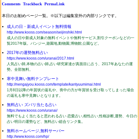
Comments
Trackback
PermaLink
本日のお勧めページ一覧。※以下は編集室外の内部リンクです。
成人の日・新成人イベント無料情報
http://www.kooss.com/season/seijinshiki.html
成人の日や新成人対象の無料イベントや無料サービス,割引クーポンなどの一
覧2017年版。バンジー,遊園地,動物園,博物館,公園など。
2017年の運勢無料占い
https://www.kooss.com/uranai/2017.html
人気占い師,本物の占い師,占い研究家達が真面目に占う、2017年あなたの運
勢。全部無料。
寒中見舞い無料テンプレート
http://nengajyou.kooss.com/template/kantyuumimai.html
1月8日以降の年賀状の返礼や、喪中の方が年賀状を受け取ってしまった場合
の返礼も寒中見舞いとなります。
無料占い ズバリ当たる占い
https://www.kooss.com/uranai/
無料でもよく当たると思われる占い 恋愛占い,相性占い,性格診断,運勢、今日の
占い明日の運勢など、無料占い総合リンク集。
無料ホームページ,無料サーバー
http://www.kooss.com/hp/