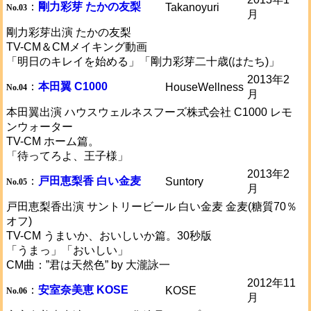
：
剛力彩芽 たかの友梨
Takanoyuri
No.03
月
剛力彩芽出演 たかの友梨
TV-CM＆CMメイキング動画
「明日のキレイを始める」「剛力彩芽二十歳(はたち)」
2013年2
：
本田翼 C1000
HouseWellness
No.04
月
本田翼出演 ハウスウェルネスフーズ株式会社 C1000 レモ
ンウォーター
TV-CM ホーム篇。
「待ってろよ、王子様」
2013年2
：
戸田恵梨香 白い金麦
Suntory
No.05
月
戸田恵梨香出演 サントリービール 白い金麦 金麦(糖質70％
オフ)
TV-CM うまいか、おいしいか篇。30秒版
「うまっ」「おいしい」
CM曲：”君は天然色” by 大瀧詠一
2012年11
：
安室奈美恵 KOSE
KOSE
No.06
月