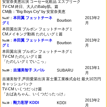
安室奈美恵出演 コーセー化粧品 エスプリーク
TV-CM 終日、大人のBaby肌。篇
CM曲：”Big Boys Cry” by 安室奈美恵
：
本田翼 フェットチーネ
2013年2
No.07
Bourbon
グミ
月
本田翼出演 ブルボン フェットチーネグミ
CMメイキング動画 たのしいグミ篇
：
本田翼 フェットチーネ
2013年2
No.08
Bourbon
グミ
月
本田翼出演 ブルボン フェットチーネグミ
TV-CM たのしいグミ篇
「たのしいグミでいこっ」
2013年1
：
吉瀬美智子 スバル
SUBARU
No.09
月
吉瀬美智子,芦田愛菜出演 富士重工業株式会社 最大10万円
キャッシュバック
TV-CM いくつだっけ篇
「おばあちゃん、いくつだったっけ」
2013年2
：
剛力彩芽 KDDI
KDDI
No.10
月