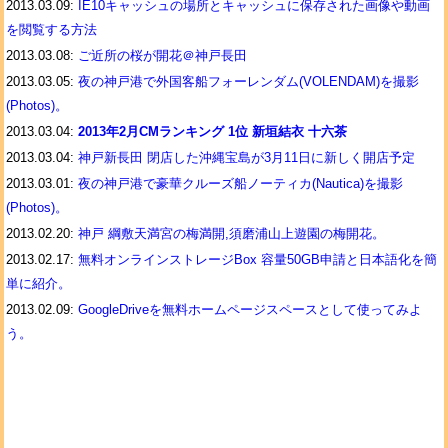
2013.03.09:
IE10キャッシュの場所とキャッシュに保存された画像や動画
を閲覧する方法
2013.03.08:
ご近所の桜が開花＠神戸長田
2013.03.05:
夜の神戸港で外国客船フォーレンダム(VOLENDAM)を撮影
(Photos)。
2013.03.04:
2013年2月CMランキング 1位 新垣結衣 十六茶
2013.03.04:
神戸新長田 閉店した沖縄宝島が3月11日に新しく開店予定
2013.03.01:
夜の神戸港で豪華クルーズ船ノーティカ(Nautica)を撮影
(Photos)。
2013.02.20:
神戸 綱敷天満宮の梅満開,須磨浦山上遊園の梅開花。
2013.02.17:
無料オンラインストレージBox 容量50GB申請と日本語化を簡
単に紹介。
2013.02.09:
GoogleDriveを無料ホームページスペースとして使ってみよ
う。