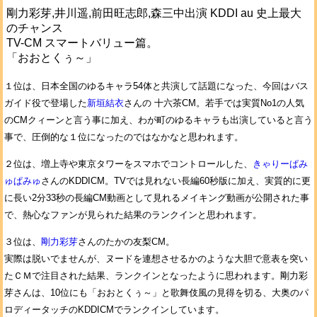
剛力彩芽,井川遥,前田旺志郎,森三中出演 KDDI au 史上最大
のチャンス
TV-CM スマートバリュー篇。
「おおとくぅ～」
１位は、日本全国のゆるキャラ54体と共演して話題になった、今回はバス
ガイド役で登場した
新垣結衣
さんの 十六茶CM。若手では実質No1の人気
のCMクィーンと言う事に加え、わが町のゆるキャラも出演していると言う
事で、圧倒的な１位になったのではなかなと思われます。
２位は、増上寺や東京タワーをスマホでコントロールした、
きゃりーぱみ
ゅぱみゅ
さんのKDDICM。TVでは見れない長編60秒版に加え、実質的に更
に長い2分33秒の長編CM動画として見れるメイキング動画が公開された事
で、熱心なファンが見られた結果のランクインと思われます。
３位は、
剛力彩芽
さんのたかの友梨CM。
実際は脱いでませんが、ヌードを連想させるかのような大胆で意表を突い
たＣＭで注目された結果、ランクインとなったように思われます。剛力彩
芽さんは、10位にも「おおとくぅ～」と歌舞伎風の見得を切る、大奥のパ
ロディータッチのKDDICMでランクインしています。