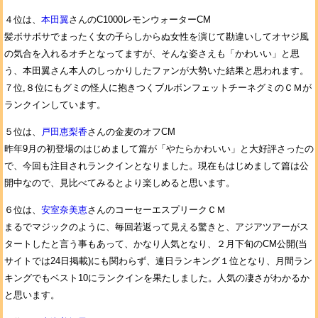
４位は、
本田翼
さんのC1000レモンウォーターCM
髪ボサボサでまったく女の子らしからぬ女性を演じて勘違いしてオヤジ風
の気合を入れるオチとなってますが、そんな姿さえも「かわいい」と思
う、本田翼さん本人のしっかりしたファンが大勢いた結果と思われます。
７位,８位にもグミの怪人に抱きつくブルボンフェットチーネグミのＣＭが
ランクインしています。
５位は、
戸田恵梨香
さんの金麦のオフCM
昨年9月の初登場のはじめまして篇が「やたらかわいい」と大好評さったの
で、今回も注目されランクインとなりました。現在もはじめまして篇は公
開中なので、見比べてみるとより楽しめると思います。
６位は、
安室奈美恵
さんのコーセーエスプリークＣＭ
まるでマジックのように、毎回若返って見える驚きと、アジアツアーがス
タートしたと言う事もあって、かなり人気となり、２月下旬のCM公開(当
サイトでは24日掲載)にも関わらず、連日ランキング１位となり、月間ラン
キングでもベスト10にランクインを果たしました。人気の凄さがわかるか
と思います。