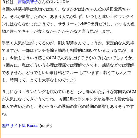
９位は、
吉瀬美智子
さんのスバルＣＭ
今回の共演相手は色物では無く、なぜかおばあちゃん役の芦田愛菜ちゃ
ん。それが影響したのか、あまり人気が出ず、いつもと違い上位ランクイ
ンにはならなかったようです。サラリーマンNEO出身だけに、いつもの色
物と違ってキャラが食えなかったからかなと言う気がします。
手堅く人気が上がってるのが、剛力彩芽さんでしょうか。安定的な人気得
てますが、一部はアンチを煽る効果も相乗的に働いているような気がしま
す。今後もこういう感じのCMで人気を上げて行くのではないでしょうか。
（因みに、私はそういう心理は理屈では理解できても、感情などでは理解
できません。どうでもいい事は殆どスルー しています。若くても大人で
も、時間って、とても大事なものですよ）
３月になり、ランキングを眺めていると、少し春めいたような雰囲気のCM
が人気になってきそうですね。 今回2月のランキングが若手の人気女性芸
能人で占めたのも、冬から春への季節の変化の時期の影響もありそうです
ね。
無料サイト集 Kooss
(run)記