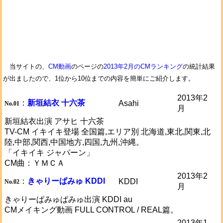
当サイトの、
CM動画
のページの
2013年2月のCMランキング
の統計結果
が出ましたので、1位から10位までの内容を簡単にご紹介します。
2013年2
：
新垣結衣 十六茶
Asahi
No.01
月
新垣結衣出演 アサヒ 十六茶
TV-CM イキイキ登場 全国篇,エリア別 北海道,東北,関東,北
陸,中部,関西,中国地方,四国,九州,沖縄。
「イキイキ ジャパーン」
CM曲：ＹＭＣＡ
2013年2
：
きゃりーぱみゅ KDDI
KDDI
No.02
月
きゃりーぱみゅぱみゅ出演 KDDI au
CMメイキング動画 FULL CONTROL / REAL篇。
2013年1