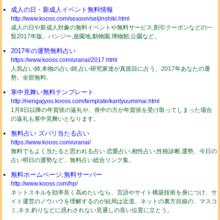
成人の日・新成人イベント無料情報
http://www.kooss.com/season/seijinshiki.html
成人の日や新成人対象の無料イベントや無料サービス,割引クーポンなどの一
覧2017年版。バンジー,遊園地,動物園,博物館,公園など。
2017年の運勢無料占い
https://www.kooss.com/uranai/2017.html
人気占い師,本物の占い師,占い研究家達が真面目に占う、2017年あなたの運
勢。全部無料。
寒中見舞い無料テンプレート
http://nengajyou.kooss.com/template/kantyuumimai.html
1月8日以降の年賀状の返礼や、喪中の方が年賀状を受け取ってしまった場合
の返礼も寒中見舞いとなります。
無料占い ズバリ当たる占い
https://www.kooss.com/uranai/
無料でもよく当たると思われる占い 恋愛占い,相性占い,性格診断,運勢、今日の
占い明日の運勢など、無料占い総合リンク集。
無料ホームページ,無料サーバー
http://www.kooss.com/hp/
ネットスキルを効率良く高めたいなら、言語やサイト構築技術を身につけ、サ
イト運営のノウハウを理解するのが結局は近道。ネットの裏方目線の、マスコ
ミ,ネタ,釣りなどに惑わされない見通しの良い位置に立とう。