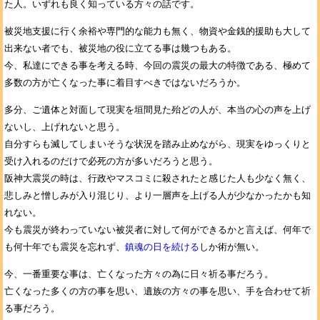
た人。いずれも良く知っている方々の話です。
被災地支援に行く余裕や専門的な能力も無く、物資や金銭的援助も大して
出来ない者でも、被災地の役に立てる事は幾つもある。
今、私達にできる事を考える時、今回の震災の最大の特徴である、極めて
多数の方が亡くなった事に着目すべきではないだろうか。
多分、ご遺体と対面して現実を垣間見た殆どの人が、本当の心の声を上げ
ないし、上げれないと思う。
自分すらも滅してしまいそうな状況を踏み止めながら、現実をゆっくりと
受け入れるのだけで必死の方が多いだろうと思う。
阪神大震災の時は、行政やマスコミに殺されたと感じた人も少なく無く、
悲しみと憎しみが入り混じり、より一層声を上げる人が少なかったかも知
れない。
今も震災が終わっていない被災者に対して何ができるかと言えば、何年で
も何十年でも震災を忘れず、
鎮魂の日を続ける
しか術が無い。
今、一番重要な事は、亡くなった方々の為に日々祈る事だろう。
亡くなった多くの方の事を思い、遺族の方々の事を思い、手を合わせて祈
る事だろう。