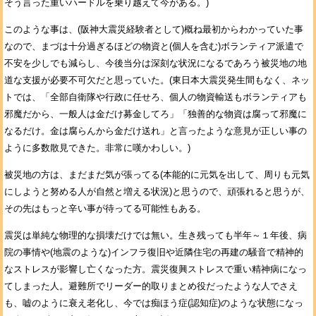
そう言った重いハードルを乗り越えて今がある。)
このような事は、(阪神大震災経験者として)概ね最初からわかっていた事
なので、まづは十分過ぎるほどの物資と(個人を含む)ボランティア派遣で
不安を少しでも減らし、今後当分は深刻な状況になるであろう被災地の地
道な支援が必要不可欠だと思っていた。(東日本大震災発生間もなく、ネッ
トでは、「全部自衛隊や行政に任せろ、個人の物資輸送もボランティアも
邪魔だから、一般人は金だけ募金してろ」「独善的な物資は腐って邪魔に
なるだけ。金は腐らんから金だけ送れ」と言ったような意見が正しい事の
ように多数散見できた。非常に嘆かわしい。)
被災地の方は、まだまだ気が張ってる(本能的に元気を出して、周りも元気
にしようと努める人が自然と増える状況)と思うので、頑張れると思うが、
その先はもっと辛い事が待ってる可能性もある。
震災は単純な物理的な損壊だけでは無い。生き残っても半年～１年後、病
院の事情や(地震のような)インフラ復旧や近隣住宅の再建の騒音で精神的
なストレスが影響し亡くなった方。震災復興ストレスで重い精神病になっ
てしまった人。避難所でリーダー的取りまとめ役だったような人でさえ
も、嘘のように衰え老化し、今では痴ほう症(認知症)のような状態になっ