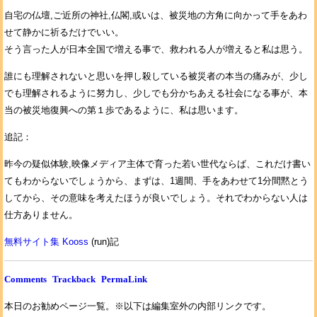
自宅の仏壇,ご近所の神社,仏閣,或いは、被災地の方角に向かって手をあわ
せて静かに祈るだけでいい。
そう言った人が日本全国で増える事で、救われる人が増えると私は思う。
誰にも理解されないと思いを押し殺している被災者の本当の痛みが、少し
でも理解されるように努力し、少しでも分かちあえる社会になる事が、本
当の被災地復興への第１歩であるように、私は思います。
追記：
昨今の疑似体験,映像メディア主体で育った若い世代ならば、これだけ書い
てもわからないでしょうから、まずは、1週間、手をあわせて1分間黙とう
してから、その意味を考えたほうが良いでしょう。それでわからない人は
仕方ありません。
無料サイト集 Kooss
(run)記
Comments
Trackback
PermaLink
本日のお勧めページ一覧。※以下は編集室外の内部リンクです。