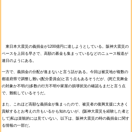
東日本大震災の義捐金が1200億円に達しようとしている。阪神大震災の
ペースを上回る早さで、高額の募金も集まっているなどのニュース報道が
連日のようにある。
一方で、義捐金の分配が進まないと言う話がある。今回は被災地が複数の
都道府県で調整し難い(配分委員会)と言う点もあるそうだが、(死亡見舞金
の対象か不明の)多数の行方不明や家屋の損壊状況の確認もまだと言う点
で、難航しているそうだ。
また、これほど高額な義捐金が集まったので、被災者の復興支援に大きく
貢献するとお考えの方もいるかも知れないが、(阪神大震災を経験した者と
して)私は楽観的には見ていない。以下は、阪神大震災の時の義捐金に関す
る情報の一部だ。