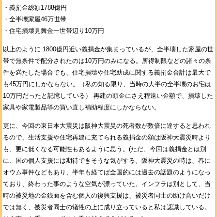
・義捐金総額1788億円
・全半壊家屋46万世帯
・住宅損壊見舞金一世帯辺り10万円
以上のように 1800億円近い義捐金が集まっているが、全半壊した家屋の世
帯で無条件で配分されたのは10万円のみになる。所得制限などの諸々の条
件を満たした場合でも、住宅損壊や住宅助成に関する義捐金合計は最大で
も45万円にしかならない。（私の知る限り、当時の大半の全半壊のお宅は
10万円だったと記憶している） 再建の頭金にさえ程遠い金額で、損壊した
家具や家電製品等の買い直し補助程度にしかならない。
更に、今回の東日本大震災は阪神大震災の死者数が数倍に達すると思われ
るので、生活支援や住宅再建に充てられる義捐金の額は阪神大震災時より
も、更に低くなる可能性もあるように思う。(ただ、今回は義捐金とは別
に、国の個人支援には期待できそうな気がする。阪神大震災の時は、春に
オウム事件などもあり、半年も経てば全国的には過去の話題のようになっ
ており、終わった事のような空気が漂っていた。インフラは別として、当
時の被災地の金銭面を含む個人の復興支援は、被災者同士の助け合いだけ
では無く、被災者同士の犠牲の上に成り立っていると私は認識している。