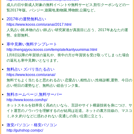
成人の日や新成人対象の無料イベントや無料サービス,割引クーポンなどの一
覧2017年版。バンジー,遊園地,動物園,博物館,公園など。
2017年の運勢無料占い
https://www.kooss.com/uranai/2017.html
人気占い師,本物の占い師,占い研究家達が真面目に占う、2017年あなたの運
勢。全部無料。
寒中見舞い無料テンプレート
http://nengajyou.kooss.com/template/kantyuumimai.html
1月8日以降の年賀状の返礼や、喪中の方が年賀状を受け取ってしまった場合
の返礼も寒中見舞いとなります。
無料占い ズバリ当たる占い
https://www.kooss.com/uranai/
無料でもよく当たると思われる占い 恋愛占い,相性占い,性格診断,運勢、今日の
占い明日の運勢など、無料占い総合リンク集。
無料ホームページ,無料サーバー
http://www.kooss.com/hp/
ネットスキルを効率良く高めたいなら、言語やサイト構築技術を身につけ、サ
イト運営のノウハウを理解するのが結局は近道。ネットの裏方目線の、マスコ
ミ,ネタ,釣りなどに惑わされない見通しの良い位置に立とう。
激安パソコン・格安パソコン
http://guhshop.com/pc/