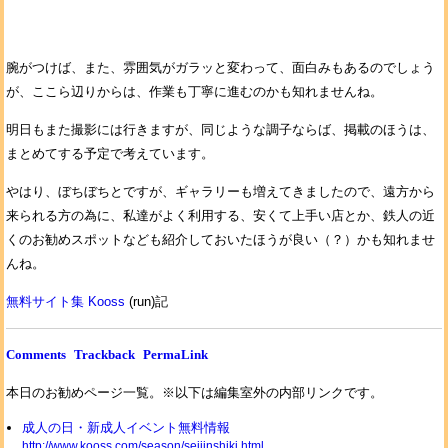
腕がつけば、また、雰囲気がガラッと変わって、面白みもあるのでしょう
が、ここら辺りからは、作業も丁寧に進むのかも知れませんね。
明日もまた撮影には行きますが、同じような調子ならば、掲載のほうは、
まとめてする予定で考えています。
やはり、ぼちぼちとですが、ギャラリーも増えてきましたので、遠方から
来られる方の為に、私達がよく利用する、安くて上手い店とか、鉄人の近
くのお勧めスポットなども紹介しておいたほうが良い（？）かも知れませ
んね。
無料サイト集 Kooss
(run)記
Comments
Trackback
PermaLink
本日のお勧めページ一覧。※以下は編集室外の内部リンクです。
成人の日・新成人イベント無料情報
http://www.kooss.com/season/seijinshiki.html