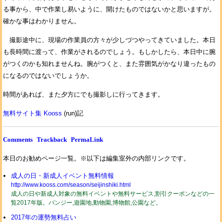
る事から、中で作業し易いように、開けたものではないかと思いますが。
確かな事はわかりません。
撮影途中に、現場の作業員の方々が少しづつやってきていました。本日
も長時間に渡って、作業がされるのでしょう。もしかしたら、本日中に腕
がつくのかも知れませんね。腕がつくと、また雰囲気がかなり違ったもの
になるのではないでしょうか。
時間があれば、また夕方にでも撮影しに行ってきます。
無料サイト集 Kooss
(run)記
Comments
Trackback
PermaLink
本日のお勧めページ一覧。※以下は編集室外の内部リンクです。
成人の日・新成人イベント無料情報
http://www.kooss.com/season/seijinshiki.html
成人の日や新成人対象の無料イベントや無料サービス,割引クーポンなどの一
覧2017年版。バンジー,遊園地,動物園,博物館,公園など。
2017年の運勢無料占い