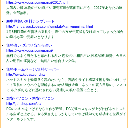
https://www.kooss.com/uranai/2017.html
人気占い師,本物の占い師,占い研究家達が真面目に占う、2017年あなたの運
勢。全部無料。
寒中見舞い無料テンプレート
http://nengajyou.kooss.com/template/kantyuumimai.html
1月8日以降の年賀状の返礼や、喪中の方が年賀状を受け取ってしまった場合
の返礼も寒中見舞いとなります。
無料占い ズバリ当たる占い
https://www.kooss.com/uranai/
無料でもよく当たると思われる占い 恋愛占い,相性占い,性格診断,運勢、今日の
占い明日の運勢など、無料占い総合リンク集。
無料ホームページ,無料サーバー
http://www.kooss.com/hp/
ネットスキルを効率良く高めたいなら、言語やサイト構築技術を身につけ、サ
イト運営のノウハウを理解するのが結局は近道。ネットの裏方目線の、マスコ
ミ,ネタ,釣りなどに惑わされない見通しの良い位置に立とう。
激安パソコン・格安パソコン
http://guhshop.com/pc/
PCのスキルを上げるなら自作が近道。PC関連のスキルが上がればネットスキ
ルも自ずと上がる。やる気さえしっかりしていれば独学でも成功する世界がイ
ンターネットです。