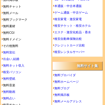
本通販・中古本通販
無料チャット
ゲーム通販・中古ゲーム
無料メール
格安家電・激安家電
無料ブックマーク
格安チケット・格安ホテル
無料素材
エステ・激安化粧品・香水
無料CGI
格安自動車保険比較
無料ドメイン
クレジットカード比較
その他無料
格安レンタルサーバー
無料宣伝
出会い,結婚
無料ネット収入
無料サイト集
格安パソコン
無料プロバイダ
無料壁紙
無料ホームページ
無料音楽
無料ブログ
無料動画
無料掲示板
無料占い
無料メールアドレス
格安チケット