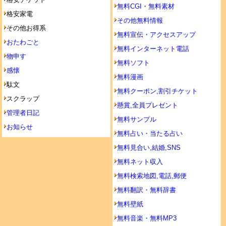
無料CGI・無料素材
格安家電
その他無料情報
その他お得系
無料宣伝・アクセスアップ
おたわごと
無料インターネット電話
物申す
無料ソフト
感懐
無料漫画
駄文
無料クーポン,割引チケット
スクラップ
懸賞,全員プレゼント
管理者日記
無料サンプル
お知らせ
無料占い・当たる占い
無料見合い,結婚,SNS
無料ネット収入
無料検索地図,電話,郵便
無料翻訳・無料辞書
無料壁紙
無料音楽・無料MP3