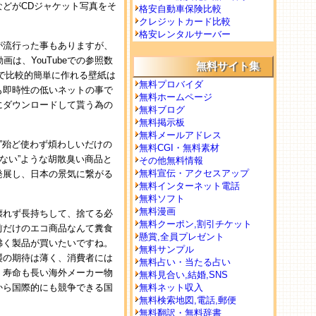
どがCDジャケット写真をそ
格安自動車保険比較
クレジットカード比較
格安レンタルサーバー
が流行った事もありますが、
は、YouTubeでの参照数
無料サイト集
で比較的簡単に作れる壁紙は
無料プロバイダ
も即時性の低いネットの事で
無料ホームページ
にダウンロードして貰う為の
無料ブログ
無料掲示板
無料メールアドレス
は、”殆ど使わず煩わしいだけの
無料CGI・無料素材
ない”ような胡散臭い商品と
その他無料情報
無料宣伝・アクセスアップ
発展し、日本の景気に繋がる
無料インターネット電話
無料ソフト
無料漫画
壊れず長持ちして、捨てる必
無料クーポン,割引チケット
前だけのエコ商品なんて糞食
懸賞,全員プレゼント
沸く製品が買いたいですね。
無料サンプル
襲の期待は薄く、消費者には
無料占い・当たる占い
く寿命も長い海外メーカー物
無料見合い,結婚,SNS
から国際的にも競争できる国
無料ネット収入
無料検索地図,電話,郵便
無料翻訳・無料辞書