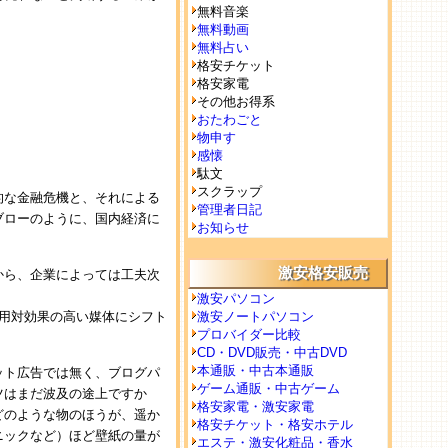
無料音楽
無料動画
無料占い
格安チケット
格安家電
その他お得系
おたわごと
物申す
感懐
駄文
スクラップ
的な金融危機と、それによる
管理者日記
ブローのように、国内経済に
お知らせ
激安格安販売
から、企業によっては工夫次
。
激安パソコン
用対効果の高い媒体にシフト
激安ノートパソコン
プロバイダー比較
CD・DVD販売・中古DVD
本通販・中古本通販
ット広告では無く、ブログパ
ゲーム通販・中古ゲーム
ツはまだ波及の途上ですか
格安家電・激安家電
どのような物のほうが、遥か
格安チケット・格安ホテル
ニックなど）ほど壁紙の量が
エステ・激安化粧品・香水