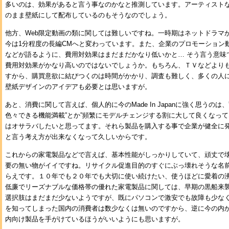
多いのは、効果があると言う事なのかなと推測しています。アーティストな
のまま壁紙にして配布しているのもそうなのでしょう。
他方、Web限定動画の類に関しては難しいですね。一時期はネットドラマ
今は1分程度の長編CMへと変わっています。また、企業のプロモーション動画
などが語るように、費用対効果はまだまだかなり低いかと… そう言う意味
費用対効果がかなり高いのではないでしょうか。もちろん、ＴＶなどより
すから、購買意欲に結びつくのは時間がかかり、調査も難しく、多くの人
壁紙デザインのアイデアも必要とは思いますが。
あと、消費に関して言えば、個人的に今のMade In Japanに強く思うの
色々できる機能満載”とか”頻繁にモデルチェンジする割に大して良くなって
はオサラバしたいと思ってます。それら製品を購入する事で企業が健全に
と言う考え方が出来なくなって久しいからです。
これからの家電製品などで言えば、基本性能がしっかりしていて、頑丈で
要の無い物がイイですね。リサイクル促進目的のすぐにぶっ壊れそうな名
らえです。１０年でも２０年でも大切に使い続けたい、使うほどに愛着の
低廉でリーズナブルな価格帯の優れた家電製品に関しては、早期の黒船来
選択肢はまだまだ少ないようですが、既にパソコンで激安でも故障も少な
を知ってしまった国内の消費者は数少なくは無いのですから、逆に今の内
内向け製品を手がけているほうがいいようにも思いますが。