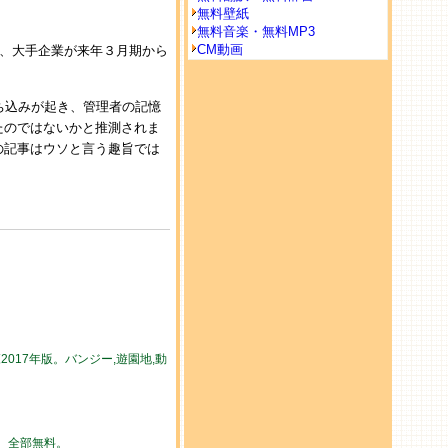
無料壁紙
無料音楽・無料MP3
CM動画
ば、大手企業が来年３月期から
ち込みが起き、管理者の記憶
たのではないかと推測されま
の記事はウソと言う趣旨では
017年版。バンジー,遊園地,動
勢。全部無料。