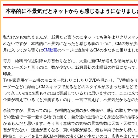
本格的に不景気だとネットからも感じるようになりまし
私だけかも知れませんが、12月だと言うのにネットでも例年よりクリスマ
れないですが、本格的に不景気になったと感じる事の１つに、CMの数が少
月に入ってから暫くは
CM動画
のページに追加するCMの少なさに困りまし
毎月、給料日付近以降や月替わりなどに、大量に新CMが増える傾向があり
マスシーズンと言うのに、数が少ない。12月最初の土曜日の昨日になって
印象。
TVを家庭用ゲーム機のモニター代わりにしたりDVDを見たり、TV番組をリ
ーダーなどに録画しCMスキップで見るなどのスタイルが広まった事などで
って久しいのは企業もその点は実感しているとは思いますので、ここに来て
企業が増えている（と推測する）のは、一言で言えば、不景気だからなの
余談ですが、景気ってのは、投機的な売買の多い株価や、統計の取り方や
どの数値で一喜一憂する物では無く、自分達の生活のごく身近な事の推移
かるもんだと思います。そう言う意味での究極の景気指数は天気・天候で
畜が育たない、流通が悪くなる、買い物客が減る。最も単純でわかり易い
同様に、テレビを見て新CMや興味の沸くCMが少ないのは、広告を出して