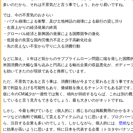
多いのだから、それは不景気だと言う事でしょう。わかり易いですね。
では、今の不景気のおさらい
・バブル崩壊による衝撃、及び土地神話の崩壊による銀行の貸し渋り
・右肩上がりの経済発展の終焉
・グローバル経済と新興国の発展による国際競争の激化
・低賃金の良質な国内労働力不足と少子高齢化社会
・先の見えない不安から守りに入る消費行動
などに加え、１年ほど前からのサブプライムローン問題に端を発した国際
米国消費の大幅な落ち込みと円高による輸出企業の収益悪化が、ボディー
も効いてきたのが現状であると推察しています。
ただ、不景気であると言う事は、消費行動が今までと変わると言う事です
第で利益を上げる可能性もあり、価値観を換えるチャンスでもある訳です
仮に今のCM減少が一過性では無く、傾向が持続するならば、これは別の費
していると言う見方もできるでしょう。最も大きいのがネットですね。
しかし、今最も伸びていると（個人的に）感じるのは掲載費用のかかるネ
ーツなどの無料で掲載して貰えるアイテムのように思います。ブログパー
ら、注目する企業も多いのでしょう。しかしながら、個人的には、
壁紙
な
に効果が高いように思います。特に日本を代表する企業（トヨタやパナソ