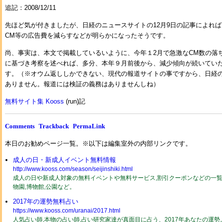
追記：2008/12/11
先ほど気が付きましたが、日経のニュースサイトの12月9日の記事によれ
CM等の広告費を減らすなどが明らかになったそうです。
尚、事実は、本文で掲載しているいように、今年１2月で急激なCM数の落
に基づき考察を述べれば、多分、本年９月前後から、減少傾向が続いてい
す。（※オウム返ししかできない、現代の報道サイトの事ですから、日経
ありません。報道には検証の義務はありませんしね）
無料サイト集 Kooss
(run)記
Comments
Trackback
PermaLink
本日のお勧めページ一覧。※以下は編集室外の内部リンクです。
成人の日・新成人イベント無料情報
http://www.kooss.com/season/seijinshiki.html
成人の日や新成人対象の無料イベントや無料サービス,割引クーポンなどの一覧2
物園,博物館,公園など。
2017年の運勢無料占い
https://www.kooss.com/uranai/2017.html
人気占い師,本物の占い師,占い研究家達が真面目に占う、2017年あなたの運