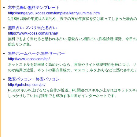
寒中見舞い無料テンプレート
http://nengajyou.kooss.com/template/kantyuumimai.html
1月8日以降の年賀状の返礼や、喪中の方が年賀状を受け取ってしまった場合
無料占い ズバリ当たる占い
https://www.kooss.com/uranai/
無料でもよく当たると思われる占い 恋愛占い,相性占い,性格診断,運勢、今日
総合リンク集。
無料ホームページ,無料サーバー
http://www.kooss.com/hp/
ネットスキルを効率良く高めたいなら、言語やサイト構築技術を身につけ、サ
のが結局は近道。ネットの裏方目線の、マスコミ,ネタ,釣りなどに惑わされな
激安パソコン・格安パソコン
http://guhshop.com/pc/
PCのスキルを上げるなら自作が近道。PC関連のスキルが上がればネットスキ
しっかりしていれば独学でも成功する世界がインターネットです。