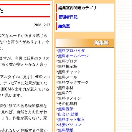
編集室内関連カテゴリ
た
管理者日記
2008.12.07
編集室
ス的なムードがあまり感じら
ないと言うのがあります。今
編集室
た。
無料プロバイダ
無料ホームページ
ますが、今月は12月のクリス
無料ブログ
、漸く数が増えたかなと言う
無料掲示板
無料チャット
アルタイムに見ずにHDDレコ
無料メール
無料ブックマーク
、テレビCMに効果が無くな
無料素材
新CMを出す力が衰えている
無料CGI
だと思います。
無料ドメイン
その他無料
解釈に疑問のある経済指標な
無料宣伝
を見れば、自然と方向性がわ
出会い,結婚
しょう。作物が実らない、家
無料ネット収入
。
格安パソコン
無料壁紙
も売れないと判断する企業が