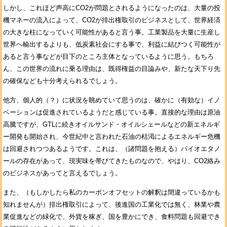
しかし、これほど声高にCO2が問題とされるようになったのは、大量の投
機マネーの流入によって、CO2が排出権取引のビジネスとして、世界経済
の大きな柱になっていく可能性があると言う事。工業製品を大量に生産し
世界へ輸出するよりも、低炭素社会にする事で、利益に結びつく可能性が
あると言う事などが目下のところ主体となっているように思う。もちろ
ん、この世界の流れに乗る理由は、既得権益の目論みや、新たな天下り先
の確保なども十分考えられるでしょう。
他方、個人的（？）に状況を眺めていて思うのは、確かに（有効な）イノ
ベーションは促進されているようだと感じている事。直接的な理由は原油
高騰ですが、GTLに続きオイルサンド・オイルシェールなどの新エネルギ
ー開発も開始され、今世紀中と言われた石油の枯渇によるエネルギー危機
は回避されつつあるようです。これは、（諸問題を抱える）バイオエタノ
ールの存在があって、現実味を帯びてきたものなので、やはり、CO2絡み
のビジネスがあってと言えるでしょう。
また、（もしかしたら私のカーボンオフセットの解釈は間違っているかも
知れませんが）排出権取引によって、後進国の工業化では無く、林業や農
業促進などの緑化で、外貨を稼ぎ、国を豊かにでき、食料問題も回避でき