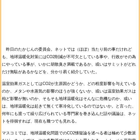
昨日のたかじんの委員会。ネットでは（ほぼ）当たり前の事だけれど
も、地球温暖化対策にはCO2削減が不可欠としている事や、行政がその為
にやっている事が、いかに胡散臭さ満載であるか、或いはサミットがどれ
だけ無駄があるかなどを、分かり易く紹介していた。
温室効果ガスとしてはCO2が主原因かどうか、どの程度影響を与えている
のか、メタンや水蒸気の影響のほうが強くないか、或いは温室効果ガスは
殆ど影響が無いのか、そもそも地球温暖化はそんなに危機なのか、或い
は、地球温暖化は起きて無くて寒冷化しているのではないか。と言った、
何年にも渡って繰り広げられている専門家を巻き込んだ話や議論は、ネッ
トを徘徊すれば、現在も幾つでも見れる。
マスコミでは、地球温暖化問題でのCO2懐疑論を述べる者は極めて少数派