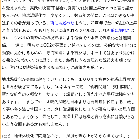
だが、ネットでは、やや多数派ではないかと思われる。（ノーベル平和賞
を受賞された、某氏の映画”不都合な真実”では海面上昇が６ｍと言う話が
あったが、地球温暖化で、少なくとも、数百年の間に、これは起きない事
は多くの者が知っている。
前にも述べた
ように、2100年で数cm程度の上昇
と言う話もある。今も引き合いに出されるツバルは、これも
前に触れた
よ
うに、ツバルの首都のみ環境破壊による侵食での水没で温暖化とは無関
係。） 逆に、明らかにCO2が原因だと述べているのは、公的なサイトでは
頻繁に見かけるものの、専門家達による言及は、ネットではあまり見かけ
る機会が少ないように思う。また、納得しうる論理的な説得力も感じな
い。逆にCO2懐疑論を述べる者のほうに説得力を感じる。
地球温暖化が実際に起きていたとしても、１００年で数度の気温上昇程度
を世界が騒ぎ立てるよりも、”エネルギー問題”、”食料問題”、”貧困問題”、
新たな紛争の火種など、サミットで議題として優先すべき事項は幾らでも
あります。
（ましてや、比較的温暖な日本よりも高緯度に位置する、厳し
く寒い冬を過ごす国々では、少し位温暖化したほうが暮らし易いと思う面
もあるでしょうから、果たして、気温上昇は危機と言う意識には繋がらな
いような面もあるかも知れません。）
ただ、地球温暖化で問題なのは、「温度が幾ら上がるから暑くなります