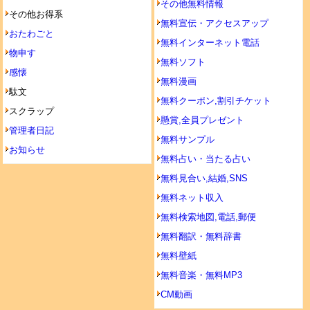
その他無料情報
その他お得系
無料宣伝・アクセスアップ
おたわごと
無料インターネット電話
物申す
無料ソフト
感懐
無料漫画
駄文
無料クーポン,割引チケット
スクラップ
懸賞,全員プレゼント
管理者日記
無料サンプル
お知らせ
無料占い・当たる占い
無料見合い,結婚,SNS
無料ネット収入
無料検索地図,電話,郵便
無料翻訳・無料辞書
無料壁紙
無料音楽・無料MP3
CM動画