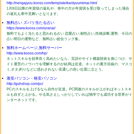
http://nengajyou.kooss.com/template/kantyuumimai.html
1月8日以降の年賀状の返礼や、喪中の方が年賀状を受け取ってしまった場合
の返礼も寒中見舞いとなります。
無料占い ズバリ当たる占い
https://www.kooss.com/uranai/
無料でもよく当たると思われる占い 恋愛占い,相性占い,性格診断,運勢、今日の
占い明日の運勢など、無料占い総合リンク集。
無料ホームページ,無料サーバー
http://www.kooss.com/hp/
ネットスキルを効率良く高めたいなら、言語やサイト構築技術を身につけ、サ
イト運営のノウハウを理解するのが結局は近道。ネットの裏方目線の、マスコ
ミ,ネタ,釣りなどに惑わされない見通しの良い位置に立とう。
激安パソコン・格安パソコン
http://guhshop.com/pc/
PCのスキルを上げるなら自作が近道。PC関連のスキルが上がればネットスキ
ルも自ずと上がる。やる気さえしっかりしていれば独学でも成功する世界がイ
ンターネットです。