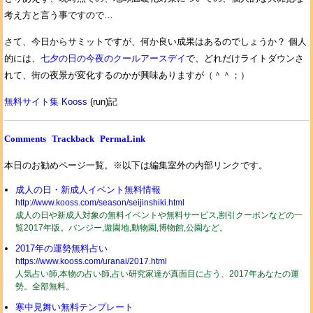
考え方と言う事ですので…
さて、今日からサミットですが、何か良い成果はあるのでしょうか？ 個人
的には、
七夕の日の今夜のクールアースデイ
で、どれだけライトダウンさ
れて、街の夜景が変化するのかが興味ありますが（＾＾；）
無料サイト集 Kooss
(run)記
Comments
Trackback
PermaLink
本日のお勧めページ一覧。※以下は編集室外の内部リンクです。
成人の日・新成人イベント無料情報
http://www.kooss.com/season/seijinshiki.html
成人の日や新成人対象の無料イベントや無料サービス,割引クーポンなどの一
覧2017年版。バンジー,遊園地,動物園,博物館,公園など。
2017年の運勢無料占い
https://www.kooss.com/uranai/2017.html
人気占い師,本物の占い師,占い研究家達が真面目に占う、2017年あなたの運
勢。全部無料。
寒中見舞い無料テンプレート