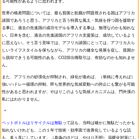
る可能性があるように思われます。
世界の格差問題については、最も貧困と飢餓が問題視される国はアフリカ
諸国であろうと思う。アフリカと言う特異な風土・気候を持つ国を援助す
る事に、過去の先進国の成功モデルを導入する事は、無理なのかも知れな
い。日本を含む、過去の先進諸国のアフリカ支援策は、成功しているよう
に思えない。そう言う意味では、アフリカ諸国にとっては、アフリカ人ら
しいライフスタイルを保ちながら、アフリカの健全な発展を促し、貧困か
ら脱却できうる可能性のある、CO2排出権取引は、有効なのかも知れませ
ん。
また、アフリカの砂漠化が抑制され、緑化が進めば、（単純に考えれば）
強いハドレー循環の抑制、即ち世界的な気候変動への抑止にも繋がる可能
性があると思われますが、やはりこのような気候メカニズムは、門外漢の
私にはわかりません。
＊
ペットボトルはリサイクルは無駄
って話も、当時は確かに無駄だったかも
知れないけれども、この１年で技術・効率面で改善化しているような話
も、多々耳にしています。（真偽のほどは、やはり不明） 温暖化対策にし