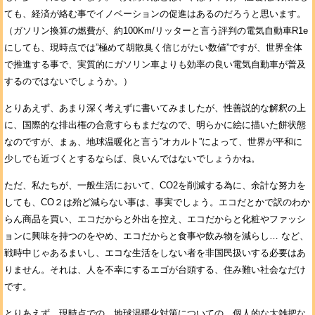
ても、経済が絡む事でイノベーションの促進はあるのだろうと思います。
（ガソリン換算の燃費が、約100Km/リッターと言う評判の電気自動車R1e
にしても、現時点では”極めて胡散臭く信じがたい数値”ですが、世界全体
で推進する事で、実質的にガソリン車よりも効率の良い電気自動車が普及
するのではないでしょうか。）
とりあえず、あまり深く考えずに書いてみましたが、性善説的な解釈の上
に、国際的な排出権の合意すらもまだなので、明らかに絵に描いた餅状態
なのですが、まぁ、地球温暖化と言う”オカルト”によって、世界が平和に
少しでも近づくとするならば、良いんではないでしょうかね。
ただ、私たちが、一般生活において、CO2を削減する為に、余計な努力を
しても、CO２は殆ど減らない事は、事実でしょう。エコだとかで訳のわか
らん商品を買い、エコだからと外出を控え、エコだからと化粧やファッシ
ョンに興味を持つのをやめ、エコだからと食事や飲み物を減らし… など、
戦時中じゃあるまいし、エコな生活をしない者を非国民扱いする必要はあ
りません。それは、人を不幸にするエゴが台頭する、住み難い社会なだけ
です。
とりあえず、現時点での、地球温暖化対策についての、個人的な大雑把な