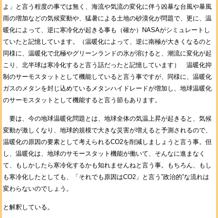
よ」と言う程度の事では無く、海流や気流の変化に伴う凶暴な台風や暴風
雨の増加などの気候変動や、猛暑による土地の砂漠化が問題で、更に、温
暖化によって、逆に寒冷化が起きる事も（確か）NASAがシミュレートし
ていたと記憶しています。（温暖化によって、逆に南極が大きくなるのと
同様に、温暖化で北極やグリーンランドの氷が溶けると、潮流に変化が起
こり、北半球は寒冷化すると言う話だったと記憶しています） 温暖化抑
制のサーモスタットとして機能していると言う事ですが、同様に、温暖化
ガスのメタンを封じ込めているメタンハイドレードが増加し、地球温暖化
のサーモスタットとして機能すると言う節もあります。
要は、今の地球温暖化問題とは、地球全体の気温上昇が起きると、気候
変動が激しくなり、地球的規模で大きな災害が増えると予測されるので、
温暖化の原因の要素として考えられるCO2を削減しましょうと言う事。但
し、温暖化は、地球のサモースタット機能が働いて、そんなに進まなく
て、もしかしたら寒冷化するかも知れませんねと言う事。もちろん、もし
も寒冷化したとしても、「それでも原因はCO2」と言う”政治的”な流れは
変わらないのでしょう。
と解釈している。