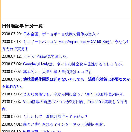
日付順記事 部分一覧
2008.07.20:
日本全国、ポニョポニョ状態で夏休み突入？
2008.07.13:
ミニノートパソコン Acer Aspire one AOA150-Bbが、今なら4
万円台で買える
2008.07.12:
え～ ゲド戦記見てました。
2008.07.09:
GoogleのLivelyは、ネットの健全化を促進するでしょうか。
2008.07.07:
基本的に、大量生産大量消費はエコです
2008.07.07:
地球温暖化問題は起きないとしても、温暖化対策は必要なのか
も知れない。
2008.07.05:
どんなお宅でも、今から間に合う、7月7日の無料七夕飾り。
2008.07.04:
Vista搭載の新型パソコンが2万円台。Core2Duo搭載も３万円
台。
2008.07.03:
もしかして、夏風邪流行ってません？
2008.07.01:
粛々と実行される？インターネット規制の強化。
2008.06.30:
昨日は死にそうでした。