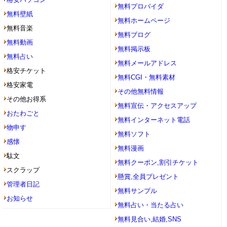
無料プロバイダ
無料壁紙
無料ホームページ
無料音楽
無料ブログ
無料動画
無料掲示板
無料占い
無料メールアドレス
格安チケット
無料CGI・無料素材
格安家電
その他無料情報
その他お得系
無料宣伝・アクセスアップ
おたわごと
無料インターネット電話
物申す
無料ソフト
感懐
無料漫画
駄文
無料クーポン,割引チケット
スクラップ
懸賞,全員プレゼント
管理者日記
無料サンプル
お知らせ
無料占い・当たる占い
無料見合い,結婚,SNS