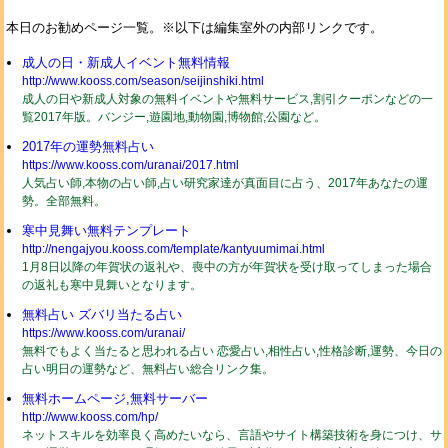
本日のお勧めページ一覧。※以下は編集室外の内部リンクです。
成人の日・新成人イベント無料情報
http://www.kooss.com/season/seijinshiki.html
成人の日や新成人対象の無料イベントや無料サービス,割引クーポンなどの一
覧2017年版。バンジー,遊園地,動物園,博物館,公園など。
2017年の運勢無料占い
https://www.kooss.com/uranai/2017.html
人気占い師,本物の占い師,占い研究家達が真面目に占う、2017年あなたの運
勢。全部無料。
寒中見舞い無料テンプレート
http://nengajyou.kooss.com/template/kantyuumimai.html
1月8日以降の年賀状の返礼や、喪中の方が年賀状を受け取ってしまった場合
の返礼も寒中見舞いとなります。
無料占い ズバリ当たる占い
https://www.kooss.com/uranai/
無料でもよく当たると思われる占い 恋愛占い,相性占い,性格診断,運勢、今日の
占い明日の運勢など、無料占い総合リンク集。
無料ホームページ,無料サーバー
http://www.kooss.com/hp/
ネットスキルを効率良く高めたいなら、言語やサイト構築技術を身につけ、サ