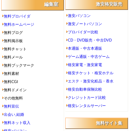
編集室
激安格安販売
激安パソコン
無料プロバイダ
激安ノートパソコン
無料ホームページ
プロバイダー比較
無料ブログ
CD・DVD販売・中古DVD
無料掲示板
本通販・中古本通販
無料チャット
ゲーム通販・中古ゲーム
無料メール
格安家電・激安家電
無料ブックマーク
格安チケット・格安ホテル
無料素材
エステ・激安化粧品・香水
無料CGI
格安自動車保険比較
無料ドメイン
クレジットカード比較
その他無料
格安レンタルサーバー
無料宣伝
出会い,結婚
無料ネット収入
無料サイト集
格安パソコン