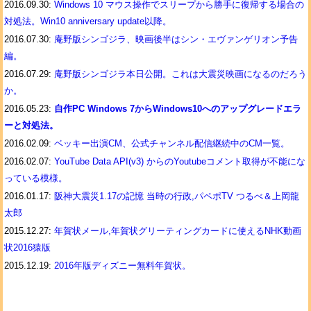
2016.09.30:
Windows 10 マウス操作でスリープから勝手に復帰する場合の
対処法。Win10 anniversary update以降。
2016.07.30:
庵野版シンゴジラ、映画後半はシン・エヴァンゲリオン予告
編。
2016.07.29:
庵野版シンゴジラ本日公開。これは大震災映画になるのだろう
か。
2016.05.23:
自作PC Windows 7からWindows10へのアップグレードエラ
ーと対処法。
2016.02.09:
ベッキー出演CM、公式チャンネル配信継続中のCM一覧。
2016.02.07:
YouTube Data API(v3) からのYoutubeコメント取得が不能にな
っている模様。
2016.01.17:
阪神大震災1.17の記憶 当時の行政,パペポTV つるべ＆上岡龍
太郎
2015.12.27:
年賀状メール,年賀状グリーティングカードに使えるNHK動画
状2016猿版
2015.12.19:
2016年版ディズニー無料年賀状。