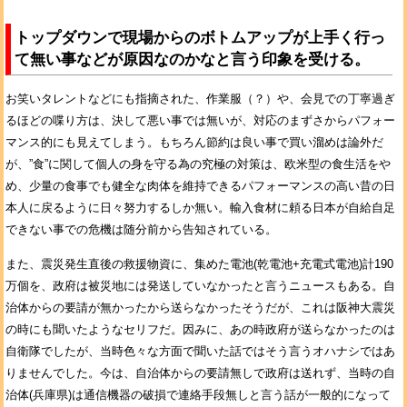
トップダウンで現場からのボトムアップが上手く行っ
て無い事などが原因なのかなと言う印象を受ける。
お笑いタレントなどにも指摘された、作業服（？）や、会見での丁寧過ぎ
るほどの喋り方は、決して悪い事では無いが、対応のまずさからパフォー
マンス的にも見えてしまう。もちろん節約は良い事で買い溜めは論外だ
が、”食”に関して個人の身を守る為の究極の対策は、欧米型の食生活をや
め、少量の食事でも健全な肉体を維持できるパフォーマンスの高い昔の日
本人に戻るように日々努力するしか無い。輸入食材に頼る日本が自給自足
できない事での危機は随分前から告知されている。
また、震災発生直後の救援物資に、集めた電池(乾電池+充電式電池)計190
万個を、政府は被災地には発送していなかったと言うニュースもある。自
治体からの要請が無かったから送らなかったそうだが、これは阪神大震災
の時にも聞いたようなセリフだ。因みに、あの時政府が送らなかったのは
自衛隊でしたが、当時色々な方面で聞いた話ではそう言うオハナシではあ
りませんでした。今は、自治体からの要請無しで政府は送れず、当時の自
治体(兵庫県)は通信機器の破損で連絡手段無しと言う話が一般的になって