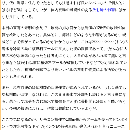
り、仮に近県に住んでいたとしても注意すれば良いレベルなので個人的に
はさほど気にはしてないが、体内被曝の可能性のある
放射能の影響
にはか
なり注目している。
本日の東電の未明の会見で、原発の排水口から規制値の126倍の放射性物
質を検出したとあった。具体的に、海洋にどのような影響があるのか、現
状どこまで拡がっているのかがわからないが、これは2000t～3000t(トン)の
海水を冷却の為に核燃料プールに注入した後の数値であって、(そんなに大
量の水が水蒸気になったとは考えにくく、大量の水があふれ出て無いと言
う事ならば)それ以前に核燃料プールが破損しているなどで水が漏れ出てい
たとしたら、初期の段階でより高いレベルの放射性物質による汚染があっ
たとも考えられる。
また、現在原発の冷却機能の回復作業が進められているが、もし１基でも
冷却機能が回復しなければ、このまま海水で冷却をし続けると言う事にな
る。果たして塩分を含む海水で損傷を与えずに長期間も冷却が可能だろう
か。今朝の報道によれば、作業は難航にしているようだ。
ここで気になるのが、リモコン操作で100m先からアームを使ってピンポイ
ントで注水可能なドイツ(ベンツ)の特殊車両が導入されたと言うニュース