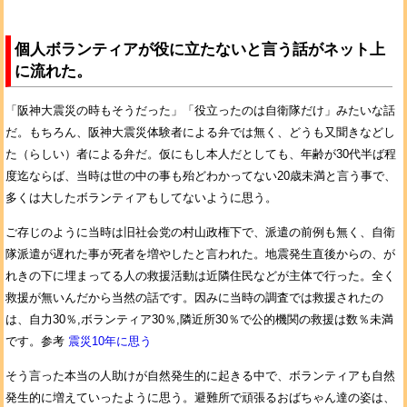
個人ボランティアが役に立たないと言う話がネット上
に流れた。
「阪神大震災の時もそうだった」「役立ったのは自衛隊だけ」みたいな話
だ。もちろん、阪神大震災体験者による弁では無く、どうも又聞きなどし
た（らしい）者による弁だ。仮にもし本人だとしても、年齢が30代半ば程
度迄ならば、当時は世の中の事も殆どわかってない20歳未満と言う事で、
多くは大したボランティアもしてないように思う。
ご存じのように当時は旧社会党の村山政権下で、派遣の前例も無く、自衛
隊派遣が遅れた事が死者を増やしたと言われた。地震発生直後からの、が
れきの下に埋まってる人の救援活動は近隣住民などが主体で行った。全く
救援が無いんだから当然の話です。因みに当時の調査では救援されたの
は、自力30％,ボランティア30％,隣近所30％で公的機関の救援は数％未満
です。参考
震災10年に思う
そう言った本当の人助けが自然発生的に起きる中で、ボランティアも自然
発生的に増えていったように思う。避難所で頑張るおばちゃん達の姿は、