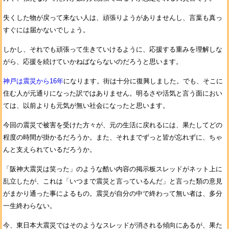
失くした物が戻って来ない人は、頑張りようがありませんし、言葉も真っ
すぐには届かないでしょう。
しかし、それでも頑張って生きていけるように、応援する重みを理解しな
がら、応援を続けていかねばならないのだろうと思います。
神戸は震災から16年
になります。街は十分に復興しました。でも、そこに
住む人が元通りになった訳ではありません。明るさや活気と言う面におい
ては、以前よりも元気が無い社会になったと思います。
今回の震災で被害を受けた方々が、元の生活に戻れるには、果たしてどの
程度の時間が掛かるだろうか。また、それまでずっと皆が忘れずに、ちゃ
んと支えられているだろうか。
「阪神大震災は笑った」のような酷い内容の掲示板スレッドがネット上に
乱立したが、これは「いつまで震災と言っているんだ」と言った類の意見
がまかり通った事によるもの。震災が自分の中で終わって無い者は、多分
一生終わらない。
今、東日本大震災ではそのようなスレッドが消される傾向にあるが、果た