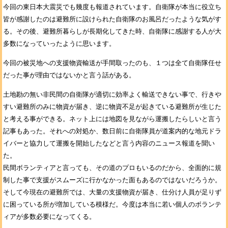
今回の東日本大震災でも幾度も報道されています。自衛隊が本当に役立ち
皆が感謝したのは避難所に設けられた自衛隊のお風呂だったような気がす
る。その後、避難所暮らしが長期化してきた時、自衛隊に感謝する人が大
多数になっていったように思います。
今回の被災地への支援物資輸送が手間取ったのも、１つは全て自衛隊任せ
だった事が理由ではないかと言う話がある。
土地勘の無い非民間の自衛隊が適切に効率よく輸送できない事で、行きや
すい避難所のみに物資が届き、逆に物資不足が起きている避難所が生じた
と考える事ができる。ネット上には地図を見ながら運搬したらしいと言う
記事もあった。それへの対処か、数日前に自衛隊員が道案内的な地元ドラ
イバーと協力して運搬を開始したなどと言う内容のニュース報道を聞い
た。
民間ボランティアと言っても、その道のプロもいるのだから、全面的に規
制した事で支援がスムーズに行かなかった面もあるのではないだろうか。
そして今現在の避難所では、大量の支援物資が届き、仕分け人員が足りず
に困っている所が増加している模様だ。今度は本当に若い個人のボランテ
ィアが多数必要になってくる。