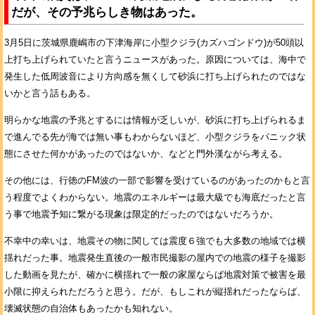
だが、その予兆らしき物はあった。
3月5日に茨城県鹿嶋市の下津海岸に小型クジラ(カズハゴンドウ)が50頭以
上打ち上げられていたと言うニュースがあった。原因については、海中で
発生した低周波音により方向感を無くして砂浜に打ち上げられたのではな
いかと言う話もある。
明らかな地震の予兆とするには情報が乏しいが、砂浜に打ち上げられるま
で進んでる先が海では無い事もわからないほど、小型クジラをパニック状
態にさせた何かがあったのではないか、などと門外漢ながら考える。
その他には、行徳のFM波の一部で影響を受けているのがあったのかもと言
う程度でよくわからない。地震のエネルギーは最大級でも海底だったと言
う事で地震予知に繋がる現象は限定的だったのではないだろうか。
不幸中の幸いは、地震その物に関しては震度６強でも大多数の地域では横
揺れだった事。地震発生直後の一般市民撮影の屋内での地震の様子を撮影
した動画を見たが、確かに横揺れで一般の家屋ならば地震対策で被害を最
小限に抑えられただろうと思う。だが、もしこれが縦揺れだったならば、
壊滅状態の自治体もあったかも知れない。