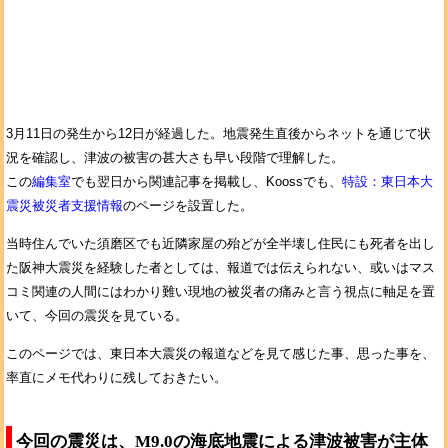
3月11日の発生から12日が経過した。地震発生直後からネットを通じて状
況を確認し、津波の被害の甚大さも早い段階で理解した。
この
編集室
でも翌日から関連記事を掲載し、Koossでも、
特設：東日本大
震災被災者支援情報
のページを設置した。
当時住んでいた須磨区でも近隣家屋の殆どが全半壊し住民にも死者を出し
た阪神大震災を経験した者としては、報道では伝えられない、或いはマス
コミ関連の人間にはわかり難い現地の被災者の痛みと言う視点に軸足を置
いて、今回の震災を見ている。
このページでは、東日本大震災の報道などを見て感じた事、思った事を、
率直にメモ代わりに残しておきたい。
今回の震災は、M9.0の海底地震による津波被害が主体