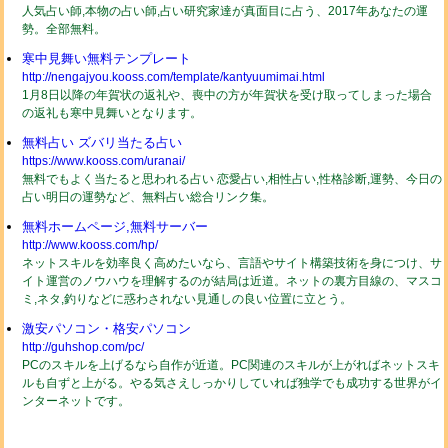
人気占い師,本物の占い師,占い研究家達が真面目に占う、2017年あなたの運
勢。全部無料。
寒中見舞い無料テンプレート
http://nengajyou.kooss.com/template/kantyuumimai.html
1月8日以降の年賀状の返礼や、喪中の方が年賀状を受け取ってしまった場合
の返礼も寒中見舞いとなります。
無料占い ズバリ当たる占い
https://www.kooss.com/uranai/
無料でもよく当たると思われる占い 恋愛占い,相性占い,性格診断,運勢、今日の
占い明日の運勢など、無料占い総合リンク集。
無料ホームページ,無料サーバー
http://www.kooss.com/hp/
ネットスキルを効率良く高めたいなら、言語やサイト構築技術を身につけ、サ
イト運営のノウハウを理解するのが結局は近道。ネットの裏方目線の、マスコ
ミ,ネタ,釣りなどに惑わされない見通しの良い位置に立とう。
激安パソコン・格安パソコン
http://guhshop.com/pc/
PCのスキルを上げるなら自作が近道。PC関連のスキルが上がればネットスキ
ルも自ずと上がる。やる気さえしっかりしていれば独学でも成功する世界がイ
ンターネットです。