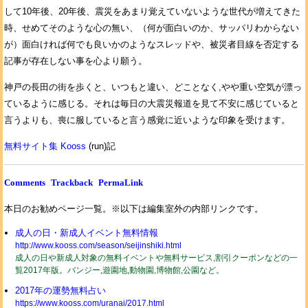
して10年後、20年後、震災をあまり覚えていないような世代が増えてきた
時、せめてそのような心の無い、（何が面白いのか、サッパリわからない
が）面白ければ何でも良いかのようなスレッドや、被災者目線を否定する
記事が存在しない事を心より願う。
神戸の長田の街を歩くと、いつもと違い、どことなく,やや重い空気が漂っ
ているように感じる。それは毎日の大震災報道を見て不安に感じていると
言うよりも、喪に服していると言う感覚に近いような印象を受けます。
無料サイト集 Kooss
(run)記
Comments
Trackback
PermaLink
本日のお勧めページ一覧。※以下は編集室外の内部リンクです。
成人の日・新成人イベント無料情報
http://www.kooss.com/season/seijinshiki.html
成人の日や新成人対象の無料イベントや無料サービス,割引クーポンなどの一
覧2017年版。バンジー,遊園地,動物園,博物館,公園など。
2017年の運勢無料占い
https://www.kooss.com/uranai/2017.html