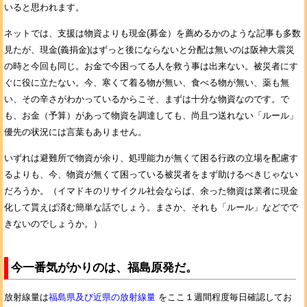
いると思われます。
ネットでは、支援は物資よりも現金(募金）を薦めるかのような記事も多数
見たが、現金(義捐金)はずっと後にならないと分配は無いのは阪神大震災
の時と今回も同じ。お金で今困ってる人を救う事は出来ない。被災者にす
ぐに役に立たない。今、寒くて着る物が無い、食べる物が無い、薬も無
い、その辛さがわかっているからこそ、まずは十分な物資なのです。で
も、お金（予算）があって物資を調達しても、尚且つ送れない「ルール」
優先の状況には言葉もありません。
いずれは避難所で物資が余り、処理能力が無くて困る行政の立場を配慮す
るよりも、今、物資が無くて困っている被災者をまず助けるべきじゃない
だろうか。（イマドキのリサイクル社会ならば、余った物資は業者に現金
化して貰えば済む簡単な話でしょう。まさか、それも「ルール」などでで
きないのでしょうか。）
今一番気がかりのは、福島原発だ。
放射線量は
福島県及び近県の放射線量
をここ１週間程度毎日確認してお