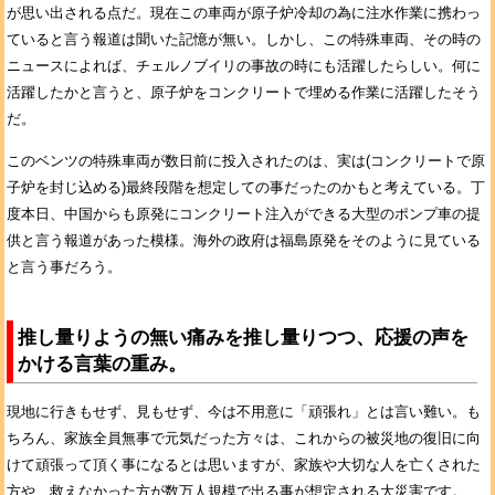
が思い出される点だ。現在この車両が原子炉冷却の為に注水作業に携わっ
ていると言う報道は聞いた記憶が無い。しかし、この特殊車両、その時の
ニュースによれば、チェルノブイリの事故の時にも活躍したらしい。何に
活躍したかと言うと、原子炉をコンクリートで埋める作業に活躍したそう
だ。
このベンツの特殊車両が数日前に投入されたのは、実は(コンクリートで原
子炉を封じ込める)最終段階を想定しての事だったのかもと考えている。丁
度本日、中国からも原発にコンクリート注入ができる大型のポンプ車の提
供と言う報道があった模様。海外の政府は福島原発をそのように見ている
と言う事だろう。
推し量りようの無い痛みを推し量りつつ、応援の声を
かける言葉の重み。
現地に行きもせず、見もせず、今は不用意に「頑張れ」とは言い難い。も
ちろん、家族全員無事で元気だった方々は、これからの被災地の復旧に向
けて頑張って頂く事になるとは思いますが、家族や大切な人を亡くされた
方や、救えなかった方が数万人規模で出る事が想定される大災害です。