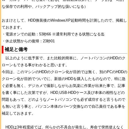
な保存での利用や、バックアップ的な扱いになる）
おまけとして、HDD換装後のWindowsXP起動時間を計測したので、掲載し
ておきます。
・電源オンでの起動：53秒66 ※通常利用できる状態になる迄
・休止状態からの復帰：23秒01
補足と備考
以上のように低予算で、また比較的簡単に、ノートパソコンのHDDのク
ローンもできる事がわかると思います。
今回は、このマシンのHDDのクローン化が目的では無く、別のPCのHDDの
クローン化が目的でついでに、新規のHDDを購入したものなので、特に急
ぐ必要も無く、デジカメで撮影しながらお気楽に作業が出来た事で、記事
を書く事にした次第ですが、HDD,USB-HDDケース及び本体の相性などの
問題もあって、どのようなノートパソコンでも必ず成功すると言うもので
も無いと言う事と、パソコン本体のパーツ交換なので自己責任である事を
補足しておきます。
HDDは3年程度経てば、何らかの不具合が発生し、寿命で突然使えなく