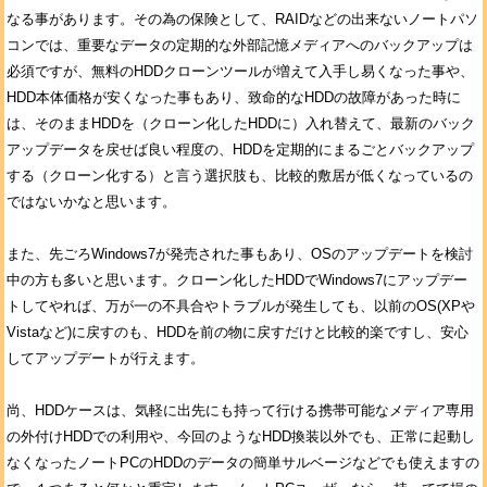
なる事があります。その為の保険として、RAIDなどの出来ないノートパソ
コンでは、重要なデータの定期的な外部記憶メディアへのバックアップは
必須ですが、無料のHDDクローンツールが増えて入手し易くなった事や、
HDD本体価格が安くなった事もあり、致命的なHDDの故障があった時に
は、そのままHDDを（クローン化したHDDに）入れ替えて、最新のバック
アップデータを戻せば良い程度の、HDDを定期的にまるごとバックアップ
する（クローン化する）と言う選択肢も、比較的敷居が低くなっているの
ではないかなと思います。
また、先ごろWindows7が発売された事もあり、OSのアップデートを検討
中の方も多いと思います。クローン化したHDDでWindows7にアップデー
トしてやれば、万が一の不具合やトラブルが発生しても、以前のOS(XPや
Vistaなど)に戻すのも、HDDを前の物に戻すだけと比較的楽ですし、安心
してアップデートが行えます。
尚、HDDケースは、気軽に出先にも持って行ける携帯可能なメディア専用
の外付けHDDでの利用や、今回のようなHDD換装以外でも、正常に起動し
なくなったノートPCのHDDのデータの簡単サルベージなどでも使えますの