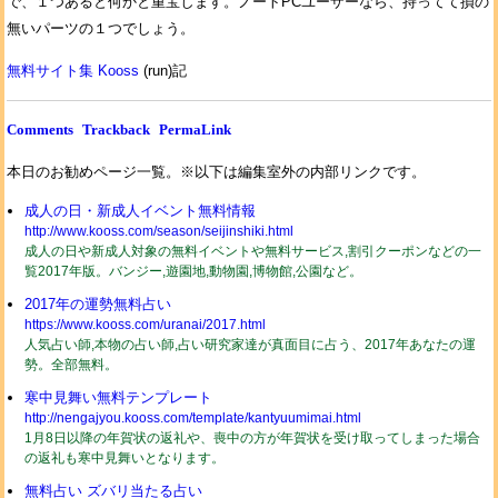
で、１つあると何かと重宝します。ノートPCユーザーなら、持ってて損の
無いパーツの１つでしょう。
無料サイト集 Kooss
(run)記
Comments
Trackback
PermaLink
本日のお勧めページ一覧。※以下は編集室外の内部リンクです。
成人の日・新成人イベント無料情報
http://www.kooss.com/season/seijinshiki.html
成人の日や新成人対象の無料イベントや無料サービス,割引クーポンなどの一
覧2017年版。バンジー,遊園地,動物園,博物館,公園など。
2017年の運勢無料占い
https://www.kooss.com/uranai/2017.html
人気占い師,本物の占い師,占い研究家達が真面目に占う、2017年あなたの運
勢。全部無料。
寒中見舞い無料テンプレート
http://nengajyou.kooss.com/template/kantyuumimai.html
1月8日以降の年賀状の返礼や、喪中の方が年賀状を受け取ってしまった場合
の返礼も寒中見舞いとなります。
無料占い ズバリ当たる占い