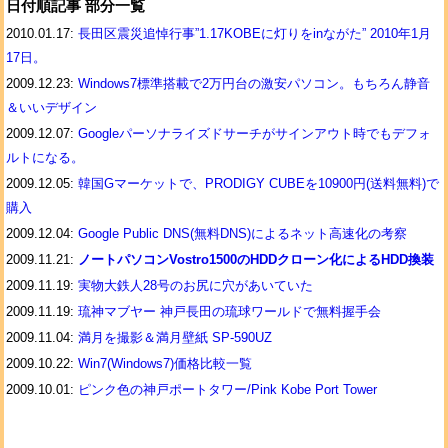
日付順記事 部分一覧
2010.01.17:
長田区震災追悼行事”1.17KOBEに灯りをinながた” 2010年1月
17日。
2009.12.23:
Windows7標準搭載で2万円台の激安パソコン。もちろん静音
＆いいデザイン
2009.12.07:
Googleパーソナライズドサーチがサインアウト時でもデフォ
ルトになる。
2009.12.05:
韓国Gマーケットで、PRODIGY CUBEを10900円(送料無料)で
購入
2009.12.04:
Google Public DNS(無料DNS)によるネット高速化の考察
2009.11.21:
ノートパソコンVostro1500のHDDクローン化によるHDD換装
2009.11.19:
実物大鉄人28号のお尻に穴があいていた
2009.11.19:
琉神マブヤー 神戸長田の琉球ワールドで無料握手会
2009.11.04:
満月を撮影＆満月壁紙 SP-590UZ
2009.10.22:
Win7(Windows7)価格比較一覧
2009.10.01:
ピンク色の神戸ポートタワー/Pink Kobe Port Tower