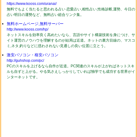
https://www.kooss.com/uranai/
無料でもよく当たると思われる占い 恋愛占い,相性占い,性格診断,運勢、今日の
占い明日の運勢など、無料占い総合リンク集。
無料ホームページ,無料サーバー
http://www.kooss.com/hp/
ネットスキルを効率良く高めたいなら、言語やサイト構築技術を身につけ、サ
イト運営のノウハウを理解するのが結局は近道。ネットの裏方目線の、マスコ
ミ,ネタ,釣りなどに惑わされない見通しの良い位置に立とう。
激安パソコン・格安パソコン
http://guhshop.com/pc/
PCのスキルを上げるなら自作が近道。PC関連のスキルが上がればネットスキ
ルも自ずと上がる。やる気さえしっかりしていれば独学でも成功する世界がイ
ンターネットです。