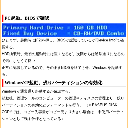
PC起動。BIOSで確認
ひとまず、起動時に[F2]を押し、BIOSが認識しているか”Device Info”で確
認する。
HDD換装時、最初の起動時には重くなるが、次回からは通常通りになるの
で気にしなくて良い。
正常に認識しているので、そのままBIOSを終了させ、Windowsを起動す
る。
WindowsXP起動。残りパーティションの有効化
Windowsが通常通り起動するか確認する。
起動後、管理ツールのコンピューターの管理⇒ディスクの管理より、残り
パーティションの有効化とフォーマットを行う。 （※EASEUS DISK
COPYでは、コピー先容量がコピー元より大きい場合は、未使用パーティ
ションとして残す仕様となっている）