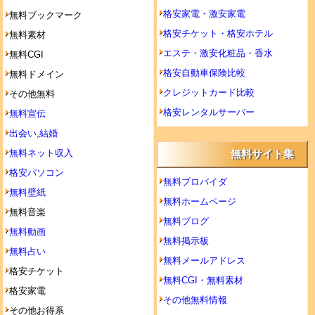
格安家電・激安家電
無料ブックマーク
格安チケット・格安ホテル
無料素材
エステ・激安化粧品・香水
無料CGI
格安自動車保険比較
無料ドメイン
クレジットカード比較
その他無料
格安レンタルサーバー
無料宣伝
出会い,結婚
無料ネット収入
無料サイト集
格安パソコン
無料プロバイダ
無料壁紙
無料ホームページ
無料音楽
無料ブログ
無料動画
無料掲示板
無料占い
無料メールアドレス
格安チケット
無料CGI・無料素材
格安家電
その他無料情報
その他お得系