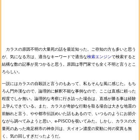
カラスの原因不明の大量死の話を最近知った。ご存知の方も多いと思う
が、気になる方は、適当なキーワードで適当な
検索エンジン
で検索すると
結構な数の記事が見つかると思う。原因は専門家でも全く不明と言うとこ
ろらしい。
一説にはカラスの自殺説と言うのもあって、私もそんな風に感じた。もち
ろん門外漢なので、論理的に解釈不能な事例なので、ここは直感に頼った
程度でしか無い。論理的な考察に行き詰った場合は、直感が勝る事は経験
上学んできている。また、カラスが奇妙な行動を取る場合は大きな地震の
前触れと言う、やや都市伝説めいた話もあるので、いつものようにお節介
ながら調べてみようと思い、e-PISCOを覗いてみた。しかし、カラスの大
量死のあった南足柄市の神奈川は、大イオン濃度の変動に何の変異も無
く、気の回しすぎだったようだ。