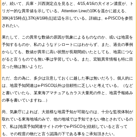
が、続いて、兵庫・川西測定点を見ると、4/15,4/16の大イオン濃度が、ト
リガー的な異常値を示している。Attention Lineの10Kを遥かに超える、
38K(4/15時点),37K(4/16時点)近辺を示している。詳細は、e-PISCOを参照
されたい。
果たして、この異常な数値の原因が気象によるものなのか、或いは地震を
予知するものか、私のようなドシロートにはわからず、また、過去の事例
からしても、数値が異常に高い状態が長期間続いたとしても、地震につな
がると言うものでも無い事は学習している。また、宏観異常情報も特に目
立った物は無いようだ。
ただ、念の為に、多少は注意しておくに越した事は無いだろう。個人的に
は、地震予知関連はe-PISCO以外は信頼性に乏しいと考えている。（など
と書いていたら、某東海アマチュアもカラス大量死の件と、地震予報絡み
の事を書いていますね…）
尚、気象庁によれば、大規模な地震予知が可能なのは、十分な監視体制が
取れている東海地域のみで、他の地域では予知できない物とされているの
で、私は(地震予知関連サイトの中でe-PISCOを)信頼していると言って
も、その程度の物だと言う認識の下である事をご承知頂きたい。