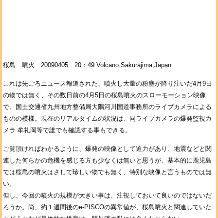
桜島 噴火 20090405 20：49 Volcano:Sakurajima,Japan
これは先ごろニュース報道された、噴火し大量の粉塵が降り注いだ4月9日
の物では無く、その数日前の4月5日の桜島噴火のスローモーション映像
で、国土交通省九州地方整備局大隅河川国道事務所のライブカメラによる
ものの模様。現在のリアルタイムの状況は、同ライブカメラの爆発監視カ
メラ 牟礼岡等で誰でも確認する事もできる。
ご覧頂ければわかるように、爆発の映像として迫力があり、地震などと関
連した何らかの危機を感じる方も少なくは無いと思うが、基本的に鹿児島
では桜島の噴火はさして珍しい物でも無く、特別な映像と言うものでは無
い。
但し、今回の噴火の規模が大きい事は、注視しておいて良いのではないだ
ろうか。尚、約１週間後のe-PISCOの異常値が、桜島噴火と関連していた