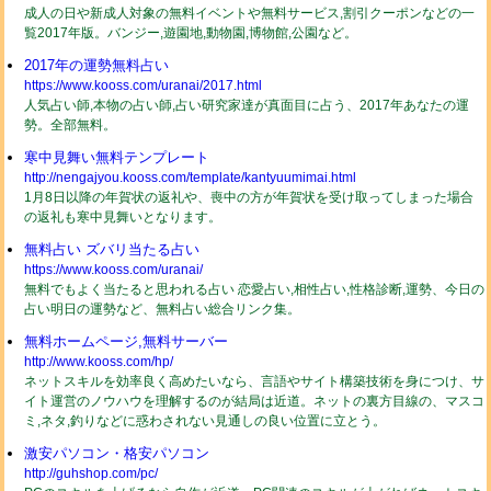
成人の日や新成人対象の無料イベントや無料サービス,割引クーポンなどの一
覧2017年版。バンジー,遊園地,動物園,博物館,公園など。
2017年の運勢無料占い
https://www.kooss.com/uranai/2017.html
人気占い師,本物の占い師,占い研究家達が真面目に占う、2017年あなたの運
勢。全部無料。
寒中見舞い無料テンプレート
http://nengajyou.kooss.com/template/kantyuumimai.html
1月8日以降の年賀状の返礼や、喪中の方が年賀状を受け取ってしまった場合
の返礼も寒中見舞いとなります。
無料占い ズバリ当たる占い
https://www.kooss.com/uranai/
無料でもよく当たると思われる占い 恋愛占い,相性占い,性格診断,運勢、今日の
占い明日の運勢など、無料占い総合リンク集。
無料ホームページ,無料サーバー
http://www.kooss.com/hp/
ネットスキルを効率良く高めたいなら、言語やサイト構築技術を身につけ、サ
イト運営のノウハウを理解するのが結局は近道。ネットの裏方目線の、マスコ
ミ,ネタ,釣りなどに惑わされない見通しの良い位置に立とう。
激安パソコン・格安パソコン
http://guhshop.com/pc/