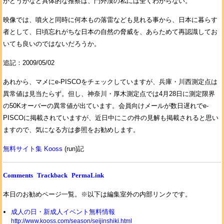
かどうかなど具体的な推察は、門外漢の私には全くわからない。
映像では、噴火と同時に何本もの落雷なども見れる事から、日本に暮らす
者として、日頃忘れがちな日本の自然の脅威を、あらためて再認識してお
いても良いのではないだろうか。
追記：2009/05/02
あれから、マメにe-PISCOをチェックしていますが、兵庫・川西測定点は
異常値は見当たらず。但し、神奈川・厚木測定点では4月28日に測定限界
の50Kオーバーの異常値が出ています。会員向けメールが数日遅れでe-
PISCOに掲載されていますが、近日中にこの件の見解も掲載されると思い
ますので、気になる方は参照をお勧めします。
無料サイト集 Kooss
(run)記
Comments
Trackback
PermaLink
本日のお勧めページ一覧。※以下は編集室外の内部リンクです。
成人の日・新成人イベント無料情報
http://www.kooss.com/season/seijinshiki.html