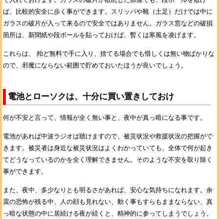
ば、比較的安全に歩く事ができます。スリッパや靴（土足）だけでは中に
ガラスの破片が入って来るので安全ではありません。ガラス窓などの破損
箇所は、新聞紙や段ボールを貼っておけば、暫くは寒風を凌げます。
これらは、 殆ど無料で手に入り、捨てる場合でも惜しくは無い物ばかりな
ので、邪魔にならない範囲で貯めておいたほうが良いでしょう。
電池とローソクは、十分に買い置きしておけ
何が不安と言って、情報が全く無い事と、夜中が真っ暗になる事です。
電池があれば中波ラジオは聴けますので、被災状況や救援状況の把握がで
きます。被災者は身近な被災状況はよくわかっていても、全体で何が起き
てどうなっているのかを全く理解できません。そのような不安を取り除く
事ができます。
また、夜中、多少なりとも明るさがあれば、安心な気持ちになれます。余
震の恐怖が残る中、人の顔も見れない、動く事もすらもままならない、真
っ暗な状態の中に居続ける夜が続くと、精神的に参ってしまうでしょう。