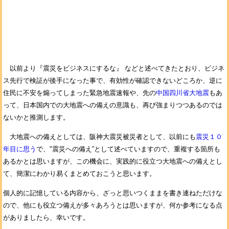
以前より『震災をビジネスにするな』 などと述べてきたとおり、ビジネ
ス先行で検証が後手になった事で、有効性が確認できないどころか、逆に
住民に不安を煽ってしまった緊急地震速報や、先の
中国四川省大地震
もあ
って、日本国内での大地震への備えの意識も、再び強まりつつあるのでは
ないかと推測します。
大地震への備えとしては、阪神大震災被災者として、以前にも
震災１０
年目に思う
で、"震災への備え”として述べていますので、重複する箇所も
あるかとは思いますが、この機会に、実践的に役立つ大地震への備えとし
て、簡潔にわかり易くまとめておこうと思います。
個人的に記憶している内容から、ざっと思いつくままを書き連ねただけな
ので、他にも役立つ備えが多々あろうとは思いますが、何か参考になる点
がありましたら、幸いです。