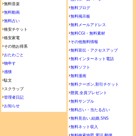
無料音楽
無料ブログ
無料動画
無料掲示板
無料占い
無料メールアドレス
格安チケット
無料CGI・無料素材
格安家電
その他無料情報
その他お得系
無料宣伝・アクセスアップ
おたわごと
無料インターネット電話
物申す
無料ソフト
感懐
無料漫画
駄文
無料クーポン,割引チケット
スクラップ
懸賞,全員プレゼント
管理者日記
無料サンプル
お知らせ
無料占い・当たる占い
無料見合い,結婚,SNS
無料ネット収入
無料検索地図,電話,郵便