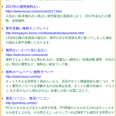
2017年の運勢無料占い
https://www.kooss.com/uranai/2017.html
人気占い師,本物の占い師,占い研究家達が真面目に占う、2017年あなたの運
勢。全部無料。
寒中見舞い無料テンプレート
http://nengajyou.kooss.com/template/kantyuumimai.html
1月8日以降の年賀状の返礼や、喪中の方が年賀状を受け取ってしまった場合
の返礼も寒中見舞いとなります。
無料占い ズバリ当たる占い
https://www.kooss.com/uranai/
無料でもよく当たると思われる占い 恋愛占い,相性占い,性格診断,運勢、今日の
占い明日の運勢など、無料占い総合リンク集。
無料ホームページ,無料サーバー
http://www.kooss.com/hp/
ネットスキルを効率良く高めたいなら、言語やサイト構築技術を身につけ、サ
イト運営のノウハウを理解するのが結局は近道。ネットの裏方目線の、マスコ
ミ,ネタ,釣りなどに惑わされない見通しの良い位置に立とう。
激安パソコン・格安パソコン
http://guhshop.com/pc/
PCのスキルを上げるなら自作が近道。PC関連のスキルが上がればネットスキ
ルも自ずと上がる。やる気さえしっかりしていれば独学でも成功する世界がイ