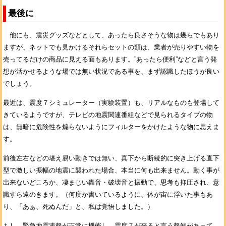
最後に
他にも、震災グッズなどとして、あったら良さそうな物は幾らでもあり
ますが、ネットでも見かけるそれらセットの類は、業者が売りやすい物を
売ってるだけの商品に見える面もあります。”あったら便利”などと言う発
想が活かせるような場では無い状況である事を、まず認識したほうが良い
でしょう。
最近は、震度７シミュレーター（実験装置）も、リアルなものも登場して
きているようですが、テレビの地震関連番組などで見られるタイプの物
は、無暗に危険性を煽らないようにフィルターをかけたような物に思えま
す。
前後左右などの堪え易い動きでは無い、真下から断続的に突き上げる直下
型で激しい振幅の地震に襲われた場合、本当に何も出来ません。動く事が
出来ないどころか、凄まじい轟音・破壊音と振動で、思考も抑圧され、意
識すら遠のきます。
（何度か書いているように、体が宙に浮いた事もあ
り、「あぁ、死ぬんだ」と、私は覚悟しました。）
もし、緊急地震速報が正常に機能し、震度７が来ると言う報知があって