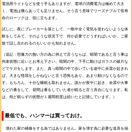
電池用ライトなどを使う手もありますが、電球の消費電力は極めて大き
く、電池は幾らあっても足りません。そう言う意味でリーズナブルで長寿
命のローソクは、役に立ちます。
試しに、夜にブレーカーを落として、一晩中全く電気を使わないような体
験をしてみて、そのような状況下で、何が必要でどうすればいいか、ご家
族で話し合われるのもいいかも知れません。
（追記：想像力の無い方の為に例えて言うならば、暗闇であると言う事は
拘束状態に近いとお考え下さい。暗闇の中、下手に動けばガラスの破片な
どでケガをします。また、真っ暗闇の中で歩いている途中に余震が起きれ
ば、大きな怪我をしかねないと言う恐怖もあり、あまり動けなくなるので
す。もちろん、十分な睡眠も取れません。誰かが夜中に起き、余震や火事
などの番をして、昼間は番をしていた者が眠ると言う具合になります。私
は、殆ど眠らずの状態が１週間程度は続いたと記憶しています。）
最低でも、ハンマーは買っておけ。
壊れた家の補修をする為ではありません。家を壊す為に必要な道具を揃