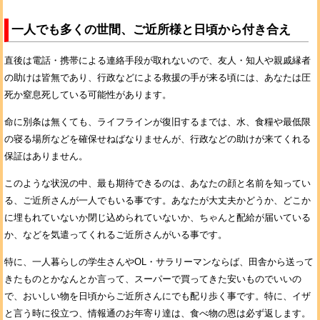
一人でも多くの世間、ご近所様と日頃から付き合え
直後は電話・携帯による連絡手段が取れないので、友人・知人や親戚縁者
の助けは皆無であり、行政などによる救援の手が来る頃には、あなたは圧
死か窒息死している可能性があります。
命に別条は無くても、ライフラインが復旧するまでは、水、食糧や最低限
の寝る場所などを確保せねばなりませんが、行政などの助けが来てくれる
保証はありません。
このような状況の中、最も期待できるのは、あなたの顔と名前を知ってい
る、ご近所さんが一人でもいる事です。あなたが大丈夫かどうか、どこか
に埋もれていないか閉じ込められていないか、ちゃんと配給が届いている
か、などを気遣ってくれるご近所さんがいる事です。
特に、一人暮らしの学生さんやOL・サラリーマンならば、田舎から送って
きたものとかなんとか言って、スーパーで買ってきた安いものでいいの
で、おいしい物を日頃からご近所さんにでも配り歩く事です。特に、イザ
と言う時に役立つ、情報通のお年寄り達は、食べ物の恩は必ず返します。