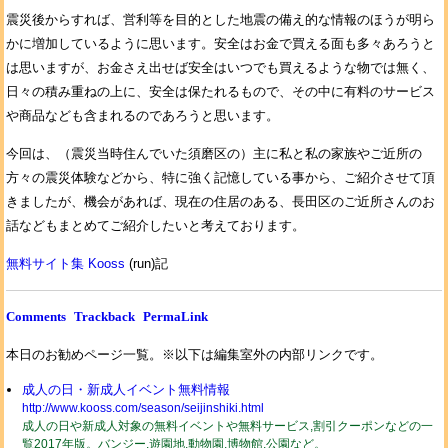
震災後からすれば、営利等を目的とした地震の備え的な情報のほうが明ら
かに増加しているように思います。安全はお金で買える面も多々あろうと
は思いますが、お金さえ出せば安全はいつでも買えるような物では無く、
日々の積み重ねの上に、安全は保たれるもので、その中に有料のサービス
や商品なども含まれるのであろうと思います。
今回は、（震災当時住んでいた須磨区の）主に私と私の家族やご近所の
方々の震災体験などから、特に強く記憶している事から、ご紹介させて頂
きましたが、機会があれば、現在の住居のある、長田区のご近所さんのお
話などもまとめてご紹介したいと考えております。
無料サイト集 Kooss
(run)記
Comments
Trackback
PermaLink
本日のお勧めページ一覧。※以下は編集室外の内部リンクです。
成人の日・新成人イベント無料情報
http://www.kooss.com/season/seijinshiki.html
成人の日や新成人対象の無料イベントや無料サービス,割引クーポンなどの一
覧2017年版。バンジー,遊園地,動物園,博物館,公園など。