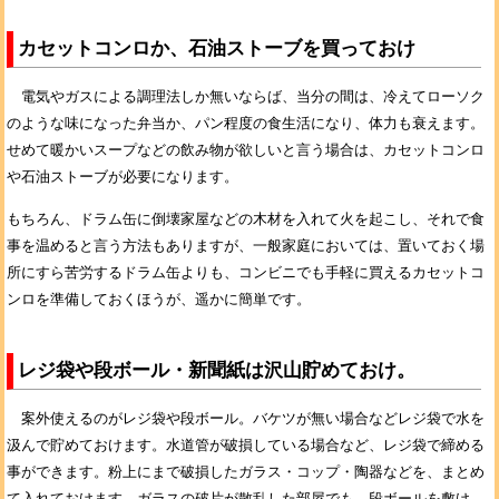
カセットコンロか、石油ストーブを買っておけ
電気やガスによる調理法しか無いならば、当分の間は、冷えてローソク
のような味になった弁当か、パン程度の食生活になり、体力も衰えます。
せめて暖かいスープなどの飲み物が欲しいと言う場合は、カセットコンロ
や石油ストーブが必要になります。
もちろん、ドラム缶に倒壊家屋などの木材を入れて火を起こし、それで食
事を温めると言う方法もありますが、一般家庭においては、置いておく場
所にすら苦労するドラム缶よりも、コンビニでも手軽に買えるカセットコ
ンロを準備しておくほうが、遥かに簡単です。
レジ袋や段ボール・新聞紙は沢山貯めておけ。
案外使えるのがレジ袋や段ボール。バケツが無い場合などレジ袋で水を
汲んで貯めておけます。水道管が破損している場合など、レジ袋で締める
事ができます。粉上にまで破損したガラス・コップ・陶器などを、まとめ
て入れておけます。ガラスの破片が散乱した部屋でも、段ボールを敷け