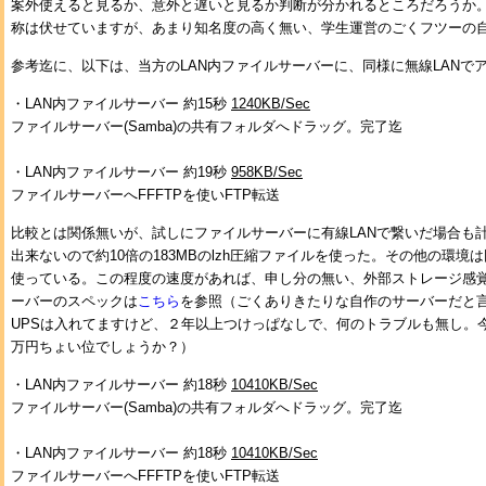
案外使えると見るか、意外と遅いと見るか判断が分かれるところだろうか
称は伏せていますが、あまり知名度の高く無い、学生運営のごくフツーの
参考迄に、以下は、当方のLAN内ファイルサーバーに、同様に無線LANで
・LAN内ファイルサーバー 約15秒
1240KB/Sec
ファイルサーバー(Samba)の共有フォルダへドラッグ。完了迄
・LAN内ファイルサーバー 約19秒
958KB/Sec
ファイルサーバーへFFFTPを使いFTP転送
比較とは関係無いが、試しにファイルサーバーに有線LANで繋いだ場合も
出来ないので約10倍の183MBのlzh圧縮ファイルを使った。その他の環
使っている。この程度の速度があれば、申し分の無い、外部ストレージ感
ーバーのスペックは
こちら
を参照
（ごくありきたりな自作のサーバーだと
UPSは入れてますけど、２年以上つけっぱなしで、何のトラブルも無し。
万円ちょい位でしょうか？）
・LAN内ファイルサーバー 約18秒
10410KB/Sec
ファイルサーバー(Samba)の共有フォルダへドラッグ。完了迄
・LAN内ファイルサーバー 約18秒
10410KB/Sec
ファイルサーバーへFFFTPを使いFTP転送