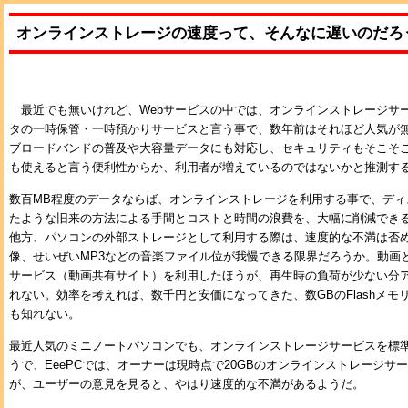
オンラインストレージの速度って、そんなに遅いのだろ
最近でも無いけれど、Webサービスの中では、オンラインストレージサ
タの一時保管・一時預かりサービスと言う事で、数年前はそれほど人気が
ブロードバンドの普及や大容量データにも対応し、セキュリティもそこそ
も使えると言う便利性からか、利用者が増えているのではないかと推測す
数百MB程度のデータならば、オンラインストレージを利用する事で、ディ
たような旧来の方法による手間とコストと時間の浪費を、大幅に削減でき
他方、パソコンの外部ストレージとして利用する際は、速度的な不満は否め
像、せいぜいMP3などの音楽ファイル位が我慢できる限界だろうか。動画
サービス（動画共有サイト）を利用したほうが、再生時の負荷が少ない分
れない。効率を考えれば、数千円と安価になってきた、数GBのFlashメ
も知れない。
最近人気のミニノートパソコンでも、オンラインストレージサービスを標
うで、EeePCでは、オーナーは現時点で20GBのオンラインストレージサ
が、ユーザーの意見を見ると、やはり速度的な不満があるようだ。