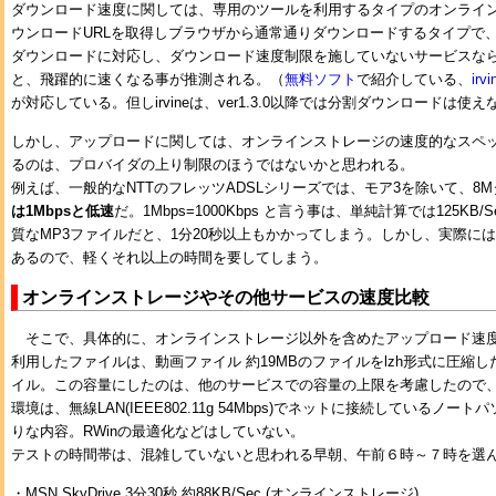
ダウンロード速度に関しては、専用のツールを利用するタイプのオンライ
ウンロードURLを取得しブラウザから通常通りダウンロードするタイプで
ダウンロードに対応し、ダウンロード速度制限を施していないサービスな
と、飛躍的に速くなる事が推測される。
（
無料ソフト
で紹介している、
irvi
が対応している。但しirvineは、ver1.3.0以降では分割ダウンロードは
しかし、アップロードに関しては、オンラインストレージの速度的なスペ
るのは、プロバイダの上り制限のほうではないかと思われる。
例えば、一般的なNTTのフレッツADSLシリーズでは、モア3を除いて、8
は1Mbpsと低速
だ。1Mbps=1000Kbps と言う事は、単純計算では125KB
質なMP3ファイルだと、1分20秒以上もかかってしまう。しかし、実際に
あるので、軽くそれ以上の時間を要してしまう。
オンラインストレージやその他サービスの速度比較
そこで、具体的に、オンラインストレージ以外を含めたアップロード速
利用したファイルは、動画ファイル 約19MBのファイルをlzh形式に圧縮し
イル。この容量にしたのは、他のサービスでの容量の上限を考慮したので、
環境は、無線LAN(IEEE802.11g 54Mbps)でネットに接続しているノ
りな内容。RWinの最適化などはしていない。
テストの時間帯は、混雑していないと思われる早朝、午前６時～７時を選
・MSN SkyDrive 3分30秒
約88KB/Sec
(オンラインストレージ)