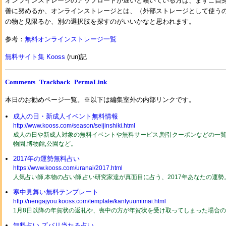
オンラインストレージのアップロードが遅いと嘆いている方は、まずご自
善に努めるか、オンラインストレージとは、（外部ストレージとして使う
の物と見限るか、別の選択肢を探すのがいいかなと思われます。
参考：
無料オンラインストレージ一覧
無料サイト集 Kooss
(run)記
Comments
Trackback
PermaLink
本日のお勧めページ一覧。※以下は編集室外の内部リンクです。
成人の日・新成人イベント無料情報
http://www.kooss.com/season/seijinshiki.html
成人の日や新成人対象の無料イベントや無料サービス,割引クーポンなどの一覧2
物園,博物館,公園など。
2017年の運勢無料占い
https://www.kooss.com/uranai/2017.html
人気占い師,本物の占い師,占い研究家達が真面目に占う、2017年あなたの運
寒中見舞い無料テンプレート
http://nengajyou.kooss.com/template/kantyuumimai.html
1月8日以降の年賀状の返礼や、喪中の方が年賀状を受け取ってしまった場合
無料占い ズバリ当たる占い