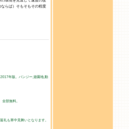
身の環境を見直して速度の改
のならば）そもそもその程度
017年版。バンジー,遊園地,動
勢。全部無料。
の返礼も寒中見舞いとなります。