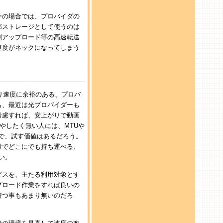
ーの場合では、プロバイダの
部ストレージとして使うのは
割アップロード等の高速転送
速度がネックになってしまう
上り速度に余裕のある、プロバ
も、最近は光プロバイダーも
考慮すれば、安上がりで動画
やしたく無い人には、MTUや
ので、試す価値はあるだろう。
量でどこにでも持ち運べる、
い。
ビスを、主たる利用対象とす
プロード作業をすれば良いの
持つ事もあまり無いのだろ