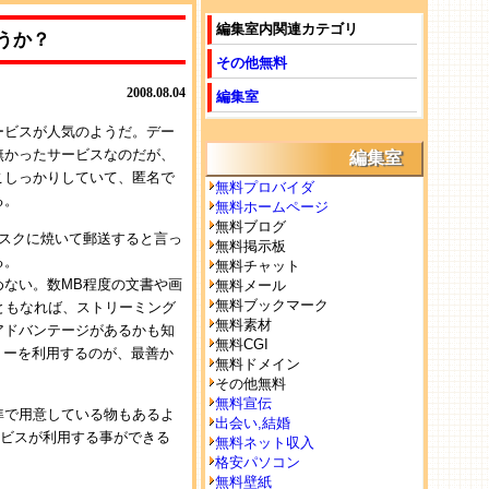
編集室内関連カテゴリ
うか？
その他無料
2008.08.04
編集室
ービスが人気のようだ。デー
無かったサービスなのだが、
編集室
こしっかりしていて、匿名で
無料プロバイダ
る。
無料ホームページ
無料ブログ
スクに焼いて郵送すると言っ
無料掲示板
る。
無料チャット
ない。数MB程度の文書や画
無料メール
無料ブックマーク
ともなれば、ストリーミング
無料素材
アドバンテージがあるかも知
無料CGI
モリーを利用するのが、最善か
無料ドメイン
その他無料
無料宣伝
準で用意している物もあるよ
出会い,結婚
ービスが利用する事ができる
無料ネット収入
格安パソコン
無料壁紙