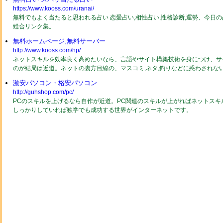
https://www.kooss.com/uranai/
無料でもよく当たると思われる占い 恋愛占い,相性占い,性格診断,運勢、今日
総合リンク集。
無料ホームページ,無料サーバー
http://www.kooss.com/hp/
ネットスキルを効率良く高めたいなら、言語やサイト構築技術を身につけ、サ
のが結局は近道。ネットの裏方目線の、マスコミ,ネタ,釣りなどに惑わされな
激安パソコン・格安パソコン
http://guhshop.com/pc/
PCのスキルを上げるなら自作が近道。PC関連のスキルが上がればネットスキ
しっかりしていれば独学でも成功する世界がインターネットです。