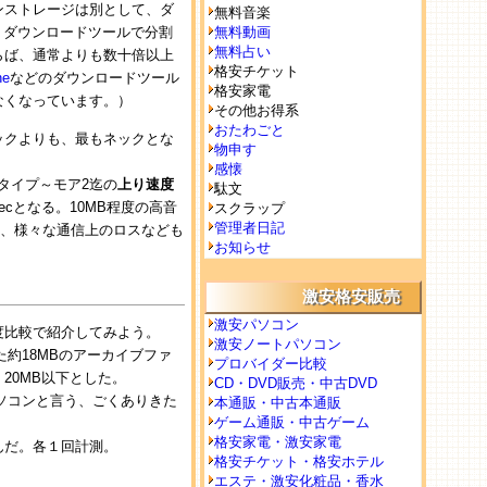
ンストレージは別として、ダ
無料音楽
、ダウンロードツールで分割
無料動画
無料占い
らば、通常よりも数十倍以上
格安チケット
ne
などのダウンロードツール
格安家電
使えなくなっています。）
その他お得系
おたわごと
ックよりも、最もネックとな
物申す
感懐
Mタイプ～モア2迄の
上り速度
駄文
/Secとなる。10MB程度の高音
スクラップ
管理者日記
は、様々な通信上のロスなども
お知らせ
激安格安販売
激安パソコン
度比較で紹介してみよう。
激安ノートパソコン
た約18MBのアーカイブファ
プロバイダー比較
20MB以下とした。
CD・DVD販売・中古DVD
ートパソコンと言う、ごくありきた
本通販・中古本通販
ゲーム通販・中古ゲーム
格安家電・激安家電
んだ。各１回計測。
格安チケット・格安ホテル
エステ・激安化粧品・香水