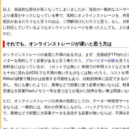
以上、余談的な部分が長くなってしまいましたが、現在の一般的なユーザ
上り速度がネックになっている事で、気軽にオンラインストレージを、外
抵抗があるだろうなと言うの点は、ご理解頂けただろうと思う。もし、分
に対応していているようなオンラインストレージを使ったとしても、上り
のだ。
それでも、オンラインストレージが遅いと思う方は
オンラインストレージの速度に不満のある方は、まず、光接続(FTTH)の
イダーを契約してく必要があると言う事だろう。
プロバイダー比較
を見て
低料金にはなっているが、（セットでは無い）単独での年間コストなどを
も十分に見れるADSLでも不満の無い方も少なくは無いだろう。コストを増
RWinの調整で幾分かは改善する可能性もあり、比較的簡単に設定できる
但し、先にも書いたように、業務などで頻繁に使う必要が無いならば、軽
安価な大容量Flashメモリー等を使うほうが遥かに効率が良い事は間違いな
ただ、オンラインストレージの本来の役割としての、データ一時保管サー
るならば、一般的には、何かの作業をしながら、バックグラウンドでアッ
で、業務などで頻繁に大容量データを送信する必要が無いならば、不満を
う。