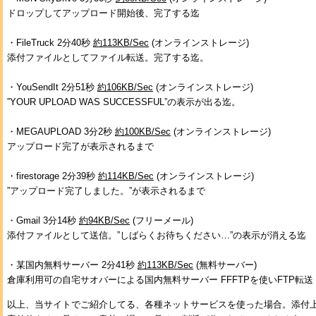
ドロップしてアップロード開始後、完了する迄
・FileTruck 2分40秒
約113KB/Sec
(オンラインストレージ)
添付ファイルとしてファイル転送。完了する迄。
・YouSendIt 2分51秒
約106KB/Sec
(オンラインストレージ)
”YOUR UPLOAD WAS SUCCESSFUL”の表示が出る迄。
・MEGAUPLOAD 3分2秒
約100KB/Sec
(オンラインストレージ)
アップロード完了が表示されるまで
・firestorage 2分39秒
約114KB/Sec
(オンラインストレージ)
”アップロード完了しました。”が表示されるまで
・Gmail 3分14秒
約94KB/Sec
(フリーメール)
添付ファイルとして送信。”しばらくお待ちください…”の表示が消える迄
・某国内無料サーバー 2分41秒
約113KB/Sec
(無料サーバー)
倉庫利用可の自宅サオバーによる国内無料サーバー FFFTPを使いFTP転送
以上、当サイトでご紹介してる、各種ネットサービスを使った場合。添付上限2