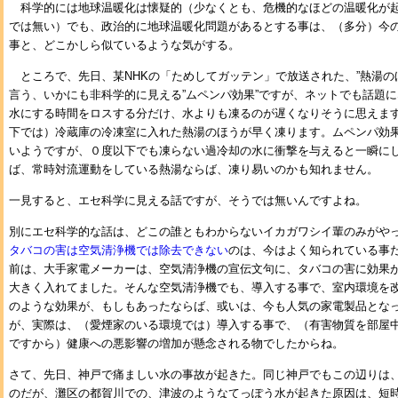
科学的には地球温暖化は懐疑的（少なくとも、危機的なほどの温暖化が
では無い）でも、政治的に地球温暖化問題があるとする事は、（多分）今
事と、どこかしら似ているような気がする。
ところで、先日、某NHKの「ためしてガッテン」で放送された、”熱湯の
言う、いかにも非科学的に見える”ムペンパ効果”ですが、ネットでも話題
水にする時間をロスする分だけ、水よりも凍るのが遅くなりそうに思えま
下では）冷蔵庫の冷凍室に入れた熱湯のほうが早く凍ります。ムペンパ効
いようですが、０度以下でも凍らない過冷却の水に衝撃を与えると一瞬に
ば、常時対流運動をしている熱湯ならば、凍り易いのかも知れません。
一見すると、エセ科学に見える話ですが、そうでは無いんですよね。
別にエセ科学的な話は、どこの誰ともわからないイカガワシイ輩のみがや
タバコの害は空気清浄機では除去できない
のは、今はよく知られている事
前は、大手家電メーカーは、空気清浄機の宣伝文句に、タバコの害に効果
大きく入れてました。そんな空気清浄機でも、導入する事で、室内環境を
のような効果が、もしもあったならば、或いは、今も人気の家電製品とな
が、実際は、（愛煙家のいる環境では）導入する事で、（有害物質を部屋
ですから）健康への悪影響の増加が懸念される物でしたからね。
さて、先日、神戸で痛ましい水の事故が起きた。同じ神戸でもこの辺りは
のだが、灘区の都賀川での、津波のようなてっぽう水が起きた原因は、短