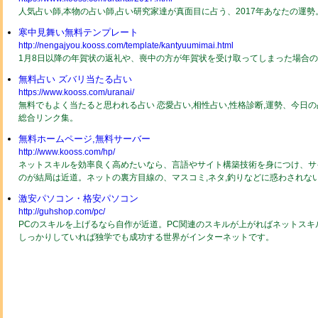
人気占い師,本物の占い師,占い研究家達が真面目に占う、2017年あなたの運
寒中見舞い無料テンプレート
http://nengajyou.kooss.com/template/kantyuumimai.html
1月8日以降の年賀状の返礼や、喪中の方が年賀状を受け取ってしまった場合
無料占い ズバリ当たる占い
https://www.kooss.com/uranai/
無料でもよく当たると思われる占い 恋愛占い,相性占い,性格診断,運勢、今日
総合リンク集。
無料ホームページ,無料サーバー
http://www.kooss.com/hp/
ネットスキルを効率良く高めたいなら、言語やサイト構築技術を身につけ、サ
のが結局は近道。ネットの裏方目線の、マスコミ,ネタ,釣りなどに惑わされな
激安パソコン・格安パソコン
http://guhshop.com/pc/
PCのスキルを上げるなら自作が近道。PC関連のスキルが上がればネットスキ
しっかりしていれば独学でも成功する世界がインターネットです。