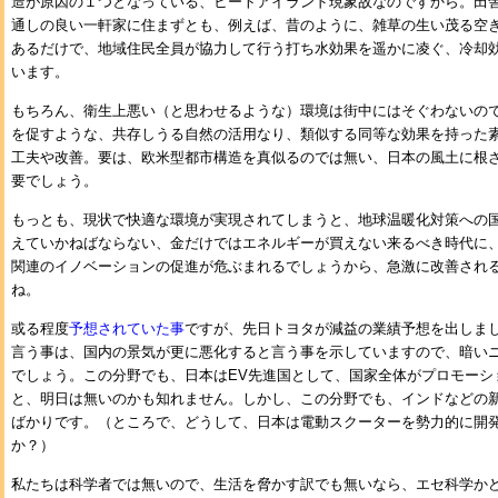
造が原因の１つとなっている、ヒートアイランド現象故なのですから。田
通しの良い一軒家に住まずとも、例えば、昔のように、雑草の生い茂る空
あるだけで、地域住民全員が協力して行う打ち水効果を遥かに凌ぐ、冷却
います。
もちろん、衛生上悪い（と思わせるような）環境は街中にはそぐわないの
を促すような、共存しうる自然の活用なり、類似する同等な効果を持った
工夫や改善。要は、欧米型都市構造を真似るのでは無い、日本の風土に根
要でしょう。
もっとも、現状で快適な環境が実現されてしまうと、地球温暖化対策への
えていかねばならない、金だけではエネルギーが買えない来るべき時代に
関連のイノベーションの促進が危ぶまれるでしょうから、急激に改善され
ね。
或る程度
予想されていた事
ですが、先日トヨタが減益の業績予想を出しま
言う事は、国内の景気が更に悪化すると言う事を示していますので、暗い
でしょう。この分野でも、日本はEV先進国として、国家全体がプロモーシ
と、明日は無いのかも知れません。しかし、この分野でも、インドなどの
ばかりです。（ところで、どうして、日本は電動スクーターを勢力的に開
か？）
私たちは科学者では無いので、生活を脅かす訳でも無いなら、エセ科学か