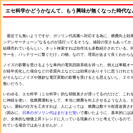
エセ科学かどうかなんて、もう興味が無くなった時代な
最近でも無いようですが、ガソリン代高騰へ対応する為に、燃費向上効果
ンデンサーチューン”なるものが流行ってるそうな。値段の安さもあってか
結構売れているらしい。ネット検索すれば自作法も多数紹介されている。
サーを、バッテリーに繋ぐだけ」の物。なので、理屈があまり良くわから
ノイズの影響を受けるような車内の電気回路系統を持った、例えば車載オ
が経年劣化した場合などの音質向上などには効果がありそうに思うけれど
がそんなにノイズや微妙な電圧変動の影響を受けるとも思えないし、２０
無いだろう。
いわゆる、エセ科学（ニセ科学）的な胡散臭さが漂ってるのだけど、これ
に神経を使い、低燃費運転をして、本当に燃費を向上させるような人も、
ない。運転の仕方を工夫すれば、人によっては、燃費は数十％程度改善さ
（因みに、
日本のガソリン代はまだまだ安い
で書いたように、基本的には
が、全体的な物価上昇トレンドに入っている現象の１つと考えているので
れている場合ではありませんが…）