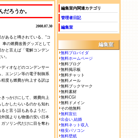
編集室内関連カテゴリ
んだろうか。
管理者日記
2008.07.30
編集室
があると噂されている、”コ
、車の燃費改善グッズとして
編集室
何かと言えば「電解コンデン
無料プロバイダ
ない。
無料ホームページ
無料ブログ
ーディオなどのコンデンサー
無料掲示板
も、エンジン等の電子制御系
無料チャット
％程度も燃費が向上する訳は
無料メール
無料ブックマーク
無料素材
無料CGI
をきっかけにして、燃費向上
無料ドメイン
もしかしたらいるのかも知れ
その他無料
れると言う話もあるようだ。
無料宣伝
諸外国よりも物価の安い日本
出会い,結婚
、ガソリン代だけに目を奪わ
無料ネット収入
格安パソコン
無料壁紙