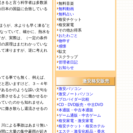
起きると言う科学者は多数派
無料音楽
の日本の国益に合致している
無料動画
無料占い
格安チケット
格安家電
ほうが、水よりも早く凍る”と
その他お得系
になっていて、確かに、熱水を
おたわごと
すが、実際は、（一定の条件
物申す
果の原理はまだわかっていな
感懐
して凍りますが、逆に考えれ
駄文
スクラップ
管理者日記
お知らせ
ってる事でも無く、例えば、
激安格安販売
だと思いますけど、３～４年
激安パソコン
があるかのような謳い文句を
激安ノートパソコン
改善させるように働かせるか
プロバイダー比較
っていたのかも知れません
CD・DVD販売・中古DVD
中に撒き散らし還流させるの
本通販・中古本通販
ゲーム通販・中古ゲーム
格安家電・激安家電
、川による事故はあまり無い
格安チケット・格安ホテル
時間に大量の集中豪雨が起き
エステ・激安化粧品・香水