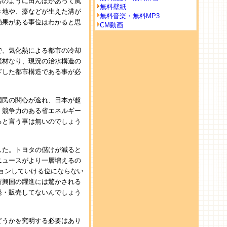
舎のように田んぼがあって風
無料壁紙
き地や、藻などが生えた溝が
無料音楽・無料MP3
効果がある事位はわかると思
CM動画
で、気化熱による都市の冷却
素材なり、現況の治水構造の
ざした都市構造である事が必
国民の関心が逸れ、日本が超
、競争力のある省エネルギー
ると言う事は無いのでしょう
した。トヨタの儲けが減ると
ニュースがより一層増えるの
ョンしていける位にならない
新興国の躍進には驚かされる
発・販売してないんでしょう
どうかを究明する必要はあり