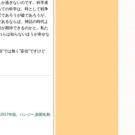
しか過ぎないのです。科学者
っての科学は、時として戦争
実であろうが嘘であろうが、
であるならば、神話の時代よ
何が期待できるのかと。私た
れらは知らないほうが幸せな
”では無く”妄信”ですけど
017年版。バンジー,遊園地,動