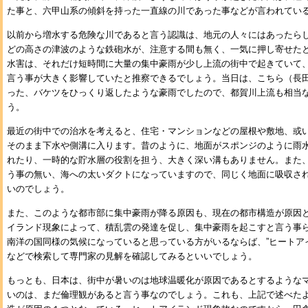
た事と、六甲山系の傾斜を持った一直線の川であった事などが言われてい
以前から増水する危険な川であると言う認識は、地元の人々にはあったら
どの高さの津波のような鉄砲水が、注意する間も無く、一気に押し寄せた
水害は、それだけ短時間に大量の集中豪雨が少し上流の街中で起きていて
言う事が大きく影響していたと推察できるでしょう。当日は、こちら（長
った、バケツをひっくり返したような豪雨でしたので、都賀川上流も相当
う。
最近の街中での治水を考えると、住宅・マンションなどの屋根や敷地、或
そのまま下水や側溝に入ります。昔のように、地面がスポンジのように雨
れたり、一時的な貯水層の役割を担う、大きく深い溝もありません。また
う事の無い、海への太いダクトになっていますので、同じく地面に吸収さ
いのでしょう。
また、このような都市部に集中豪雨が降る原因も、現在の都市構造が原因
イランド現象によって、積乱雲の発達を促し、集中豪雨を起こすと言う事
南洋の国同様の気候になっていると思っている方がいるならば、”ヒートアイラン
などで検索して専門家の見解を確認してみるといいでしょう。
もっとも、日本は、街中が暑いのは地球温暖化が原因であるとするような
いのは、まだ倫理観があると言う事なのでしょう。これも、上記で述べた