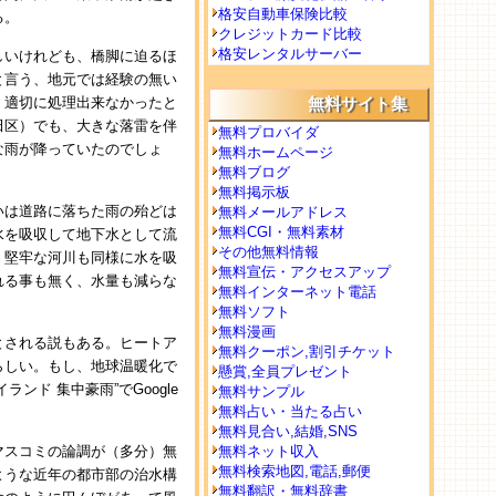
格安自動車保険比較
る。
クレジットカード比較
格安レンタルサーバー
しいけれども、橋脚に迫るほ
と言う、地元では経験の無い
、適切に処理出来なかったと
無料サイト集
田区）でも、大きな落雷を伴
無料プロバイダ
な雨が降っていたのでしょ
無料ホームページ
無料ブログ
無料掲示板
いは道路に落ちた雨の殆どは
無料メールアドレス
無料CGI・無料素材
水を吸収して地下水として流
その他無料情報
、堅牢な河川も同様に水を吸
無料宣伝・アクセスアップ
れる事も無く、水量も減らな
無料インターネット電話
無料ソフト
無料漫画
とされる説もある。ヒートア
無料クーポン,割引チケット
らしい。もし、地球温暖化で
懸賞,全員プレゼント
ド 集中豪雨”でGoogle
無料サンプル
無料占い・当たる占い
無料見合い,結婚,SNS
マスコミの論調が（多分）無
無料ネット収入
無料検索地図,電話,郵便
ような近年の都市部の治水構
無料翻訳・無料辞書