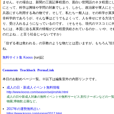
ません。その場合は、新聞の三面記事程度の、面白い世間話のネタ程度に
にとって、科学は興味や学問の対象でしょう、しかし、政治家や軍人にと
兵器にすら利用する為の物です。そして、私たち一般人は、その科学が真
非科学的であろうが、そんな事はどうでもよくって、人を幸せにする方法
り、受け入れるようになっているのです。（そもそも、現代のマスコミに
ちには、本質に迫る真実の情報がどの程度供給されているのか… いや、そ
のだよね… と言う社会じゃないですか）
「信ずる者は救われる」の宗教のような物だとは思いますが。もちろん”狂信
ね。
無料サイト集 Kooss
(run)記
Comments
Trackback
PermaLink
本日のお勧めページ一覧。※以下は編集室外の内部リンクです。
成人の日・新成人イベント無料情報
http://www.kooss.com/season/seijinshiki.html
成人の日や新成人対象の無料イベントや無料サービス,割引クーポンなどの一覧2
物園,博物館,公園など。
2017年の運勢無料占い
https://www.kooss.com/uranai/2017.html