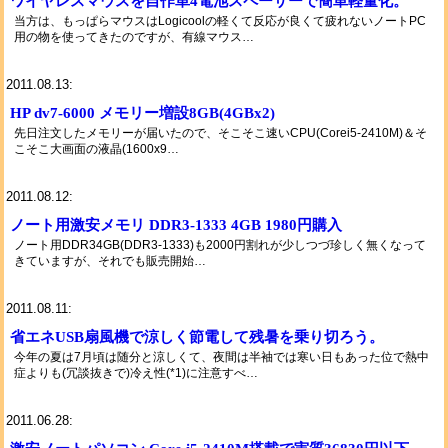
ワイヤレスマウスを自作単4電池スペーサーで簡単軽量化。
当方は、もっぱらマウスはLogicoolの軽くて反応が良くて疲れないノートPC
用の物を使ってきたのですが、有線マウス…
2011.08.13:
HP dv7-6000 メモリー増設8GB(4GBx2)
先日注文したメモリーが届いたので、そこそこ速いCPU(Corei5-2410M)＆そ
こそこ大画面の液晶(1600x9…
2011.08.12:
ノート用激安メモリ DDR3-1333 4GB 1980円購入
ノート用DDR34GB(DDR3-1333)も2000円割れが少しつづ珍しく無くなって
きていますが、それでも販売開始…
2011.08.11:
省エネUSB扇風機で涼しく節電して残暑を乗り切ろう。
今年の夏は7月頃は随分と涼しくて、夜間は半袖では寒い日もあった位で熱中
症よりも(冗談抜きで)冷え性(*1)に注意すべ…
2011.06.28: