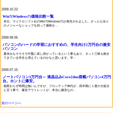
2009.10.22:
Win7(Windows7)価格比較一覧
本日、マイクロソフト社のWin7(Windows7)が発売されました。ざっと心当り
のメジャーなショップを回って価格を…
2009.08.05:
パソコンのハードの学習におすすめの、学生向け2万円台の激安
パソコン
夏休みもそろそろ中盤に差し掛かっているという事もあり、ネット三昧も飽き
てきている学生も増えているのかなと思います。学…
2009.07.15:
ノートパソコン3万円台～ 液晶込みCore2duo搭載パソコン4万円
台。ホントに爆安。
相変わらず時間は無いんですが、フロンティア神代が、四半期に１度の大処分
と言う事で、爆安アウトレットが、本当に爆安なの…
前のページへ