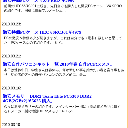
激安特価PCケース VX-9 PRO ￥3980
前回のHEC66RCJ01に続き、先日当方も購入した激安PCケース、VX-9PRO
の紹介です。同様に前面フルメッシュ…
2010.03.23:
激安特価PCケース HEC 66RCJ01￥4979
PCの激安＆特価ネタが続きますが、これは自分でも（是非）欲しいと思って
た、PCケースなので紹介です。 ミド…
2010.03.21:
激安自作パソコンキット一覧 2010年春 自作PCのススメ。
本日は連休中日、学生さんは春休み。何か新しい事を始めたい春と言う事もあ
り、初心者の方への自作パソコンのススメ的に、最…
2010.03.16:
激安メモリー DDR2 Team Elite PC5300 DDR2
4GB(2GBx2)￥5625 購入。
久々に激安メモリーの紹介です。メインサーバー用に（高品質メモリに属す
る）メーカー製の増設DDR2メモリー4GB(2G…
2010.03.10: