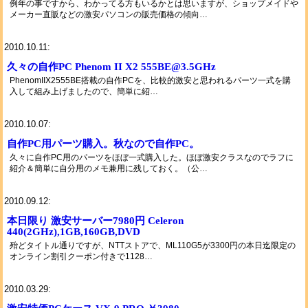
例年の事ですから、わかってる方もいるかとは思いますが、ショップメイドや
メーカー直販などの激安パソコンの販売価格の傾向…
2010.10.11:
久々の自作PC Phenom II X2 555BE@3.5GHz
PhenomIIX2555BE搭載の自作PCを、比較的激安と思われるパーツ一式を購
入して組み上げましたので、簡単に紹…
2010.10.07:
自作PC用パーツ購入。秋なので自作PC。
久々に自作PC用のパーツをほぼ一式購入した。ほぼ激安クラスなのでラフに
紹介＆簡単に自分用のメモ兼用に残しておく。（公…
2010.09.12:
本日限り 激安サーバー7980円 Celeron
440(2GHz),1GB,160GB,DVD
殆どタイトル通りですが、NTTストアで、ML110G5が3300円の本日迄限定の
オンライン割引クーポン付きで1128…
2010.03.29: