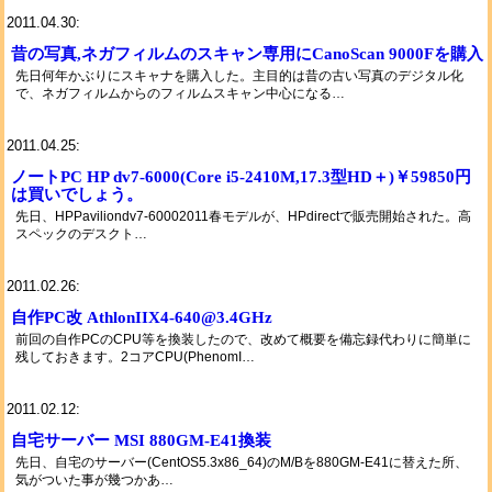
2011.04.30:
昔の写真,ネガフィルムのスキャン専用にCanoScan 9000Fを購入
先日何年かぶりにスキャナを購入した。主目的は昔の古い写真のデジタル化
で、ネガフィルムからのフィルムスキャン中心になる…
2011.04.25:
ノートPC HP dv7-6000(Core i5-2410M,17.3型HD＋)￥59850円
は買いでしょう。
先日、HPPaviliondv7-60002011春モデルが、HPdirectで販売開始された。高
スペックのデスクト…
2011.02.26:
自作PC改 AthlonIIX4-640@3.4GHz
前回の自作PCのCPU等を換装したので、改めて概要を備忘録代わりに簡単に
残しておきます。2コアCPU(PhenomI…
2011.02.12:
自宅サーバー MSI 880GM-E41換装
先日、自宅のサーバー(CentOS5.3x86_64)のM/Bを880GM-E41に替えた所、
気がついた事が幾つかあ…