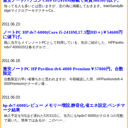
激安ノートパソコン Core i5-2410M搭載で実質36830円以下。
知ってる人も多いとは思いますが、念の為に掲載しておきます。IntelSandyBr
idgeマイクロアーキテクチャCo…
2011.06.23:
ノートPC HP dv7-6000(Core i5-2410M,17.3型HD＋)￥54600円
に値下げ。
既に当方もメインノートPCとして利用している、先日ご紹介した、HPPavilio
ndv7-60002011春モデルで…
2011.06.18:
激安ノートPC HP Pavilion dv6-4000 Premium￥57800円。台数
限定
台数限定の早い者勝ちかと思われますが、今朝確認した所、HPPaviliondv6-4
000Premiumがクーポン適…
2011.06.03:
hp dv7-6000レビュー メモリー増設,静音化,省エネ設定,ベンチマ
ーク結果
納入予定を5日ほど遅れた5月31日に、当方にもhpdv7-6000がクロネコの宅配
で届いた。簡単ではあるが、このペー…