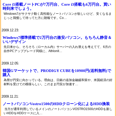
Core i5搭載ノートPCが7万円台、Core i3搭載も6万円台。買い
時到来でしょう。
Windows7がサクサク動く高性能なノートパソコンが欲しいけど、安くなるま
じっと我慢して待ってた方に朗報です。Co…
2009.12.23:
Windows7標準搭載で2万円台の激安パソコン。もちろん静音＆
いいデザイン
先日来から、そろそろ（ローカル内）サーバーの入れ替えを考えてて、6月の
自作PCアップグレード同様に、AthlonII…
2009.12.05:
韓国Gマーケットで、PRODIGY CUBEを10900円(送料無料)で
購入
為替が円安に向かっている。理由は、日銀の追加金融緩和策や、米国経済の好
材料を受けての模様らしい。このまま円安が加速す…
2009.11.21:
ノートパソコンVostro1500のHDDクローン化によるHDD換装
当方が通常利用しているメインのノートパソコンVOSTRO1500のHDDを新し
いHDDをHDDケースに入…