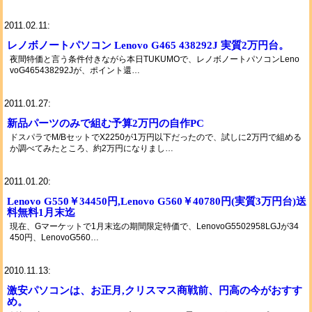
2011.02.11:
レノボノートパソコン Lenovo G465 438292J 実質2万円台。
夜間特価と言う条件付きながら本日TUKUMOで、レノボノートパソコンLeno
voG465438292Jが、ポイント還…
2011.01.27:
新品パーツのみで組む予算2万円の自作PC
ドスパラでM/BセットでX2250が1万円以下だったので、試しに2万円で組める
か調べてみたところ、約2万円になりまし…
2011.01.20:
Lenovo G550￥34450円,Lenovo G560￥40780円(実質3万円台)送
料無料1月末迄
現在、Gマーケットで1月末迄の期間限定特価で、LenovoG5502958LGJが34
450円、LenovoG560…
2010.11.13:
激安パソコンは、お正月,クリスマス商戦前、円高の今がおすす
め。