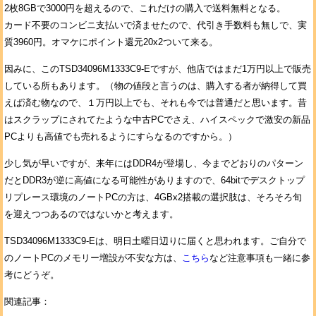
2枚8GBで3000円を超えるので、これだけの購入で送料無料となる。
カード不要のコンビニ支払いで済ませたので、代引き手数料も無しで、実
質3960円。オマケにポイント還元20x2ついて来る。
因みに、このTSD34096M1333C9-Eですが、他店ではまだ1万円以上で販売
している所もあります。（物の値段と言うのは、購入する者が納得して買
えば済む物なので、１万円以上でも、それも今では普通だと思います。昔
はスクラップにされてたような中古PCでさえ、ハイスペックで激安の新品
PCよりも高値でも売れるようにすらなるのですから。）
少し気が早いですが、来年にはDDR4が登場し、今までどおりのパターン
だとDDR3が逆に高値になる可能性がありますので、64bitでデスクトップ
リプレース環境のノートPCの方は、4GBx2搭載の選択肢は、そろそろ旬
を迎えつつあるのではないかと考えます。
TSD34096M1333C9-Eは、明日土曜日辺りに届くと思われます。ご自分で
のノートPCのメモリー増設が不安な方は、
こちら
など注意事項も一緒に参
考にどうぞ。
関連記事：