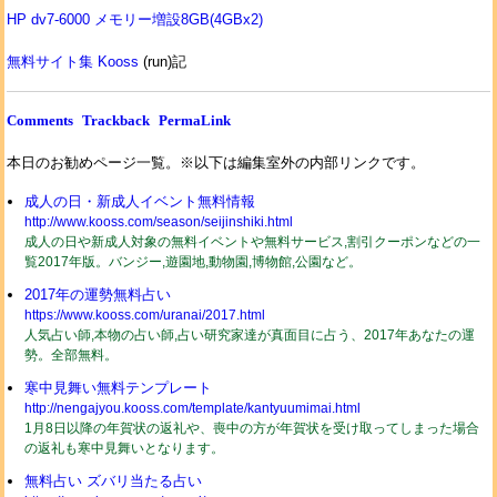
HP dv7-6000 メモリー増設8GB(4GBx2)
無料サイト集 Kooss
(run)記
Comments
Trackback
PermaLink
本日のお勧めページ一覧。※以下は編集室外の内部リンクです。
成人の日・新成人イベント無料情報
http://www.kooss.com/season/seijinshiki.html
成人の日や新成人対象の無料イベントや無料サービス,割引クーポンなどの一
覧2017年版。バンジー,遊園地,動物園,博物館,公園など。
2017年の運勢無料占い
https://www.kooss.com/uranai/2017.html
人気占い師,本物の占い師,占い研究家達が真面目に占う、2017年あなたの運
勢。全部無料。
寒中見舞い無料テンプレート
http://nengajyou.kooss.com/template/kantyuumimai.html
1月8日以降の年賀状の返礼や、喪中の方が年賀状を受け取ってしまった場合
の返礼も寒中見舞いとなります。
無料占い ズバリ当たる占い