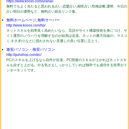
https://www.kooss.com/uranai/
無料でもよく当たると思われる占い 恋愛占い,相性占い,性格診断,運勢、今日の
占い明日の運勢など、無料占い総合リンク集。
無料ホームページ,無料サーバー
http://www.kooss.com/hp/
ネットスキルを効率良く高めたいなら、言語やサイト構築技術を身につけ、サ
イト運営のノウハウを理解するのが結局は近道。ネットの裏方目線の、マスコ
ミ,ネタ,釣りなどに惑わされない見通しの良い位置に立とう。
激安パソコン・格安パソコン
http://guhshop.com/pc/
PCのスキルを上げるなら自作が近道。PC関連のスキルが上がればネットスキ
ルも自ずと上がる。やる気さえしっかりしていれば独学でも成功する世界がイ
ンターネットです。