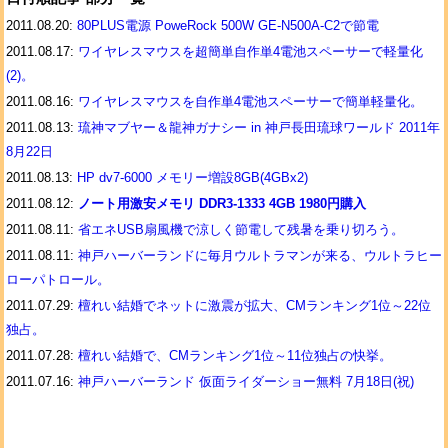
2011.08.20:
80PLUS電源 PoweRock 500W GE-N500A-C2で節電
2011.08.17:
ワイヤレスマウスを超簡単自作単4電池スペーサーで軽量化
(2)。
2011.08.16:
ワイヤレスマウスを自作単4電池スペーサーで簡単軽量化。
2011.08.13:
琉神マブヤー＆龍神ガナシー in 神戸長田琉球ワールド 2011年
8月22日
2011.08.13:
HP dv7-6000 メモリー増設8GB(4GBx2)
2011.08.12:
ノート用激安メモリ DDR3-1333 4GB 1980円購入
2011.08.11:
省エネUSB扇風機で涼しく節電して残暑を乗り切ろう。
2011.08.11:
神戸ハーバーランドに毎月ウルトラマンが来る、ウルトラヒー
ローパトロール。
2011.07.29:
檀れい結婚でネットに激震が拡大、CMランキング1位～22位
独占。
2011.07.28:
檀れい結婚で、CMランキング1位～11位独占の快挙。
2011.07.16:
神戸ハーバーランド 仮面ライダーショー無料 7月18日(祝)