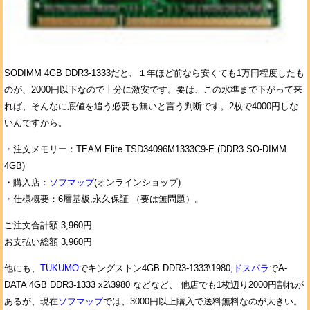
SODIMM 4GB DDR3-1333だと、１年ほど前なら安くても1万円程度したも
のが、2000円以下なので十分に激安です。要は、この水準まで下がって来
れば、そんなに底値を追う必要も無いと言う判断です。2枚で4000円しな
いんですから。
・注文メモリー：TEAM Elite TSD34096M1333C9-E (DDR3 SO-DIMM
4GB)
・購入店：
ソフマップ
(オンラインショップ)
・仕様概要：6層基板,永久保証 （要は無問題）。
ご注文合計額 3,960円
お支払い総額 3,960円
他にも、
TUKUMO
でキングストン4GB DDR3-1333\1980
,ドスパラ
でA-
DATA 4GB DDR3-1333 x2\3980 などなど、 他店でも1枚辺り2000円割れが
あるが、現在
ソフマップ
では、3000円以上購入で送料無料なのが大きい。