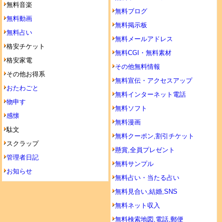
無料音楽
無料ブログ
無料動画
無料掲示板
無料占い
無料メールアドレス
格安チケット
無料CGI・無料素材
格安家電
その他無料情報
その他お得系
無料宣伝・アクセスアップ
おたわごと
無料インターネット電話
物申す
無料ソフト
感懐
無料漫画
駄文
無料クーポン,割引チケット
スクラップ
懸賞,全員プレゼント
管理者日記
無料サンプル
お知らせ
無料占い・当たる占い
無料見合い,結婚,SNS
無料ネット収入
無料検索地図,電話,郵便