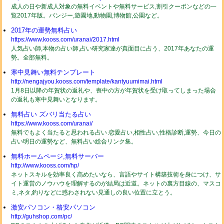
成人の日や新成人対象の無料イベントや無料サービス,割引クーポンなどの一
覧2017年版。バンジー,遊園地,動物園,博物館,公園など。
2017年の運勢無料占い
https://www.kooss.com/uranai/2017.html
人気占い師,本物の占い師,占い研究家達が真面目に占う、2017年あなたの運
勢。全部無料。
寒中見舞い無料テンプレート
http://nengajyou.kooss.com/template/kantyuumimai.html
1月8日以降の年賀状の返礼や、喪中の方が年賀状を受け取ってしまった場合
の返礼も寒中見舞いとなります。
無料占い ズバリ当たる占い
https://www.kooss.com/uranai/
無料でもよく当たると思われる占い 恋愛占い,相性占い,性格診断,運勢、今日の
占い明日の運勢など、無料占い総合リンク集。
無料ホームページ,無料サーバー
http://www.kooss.com/hp/
ネットスキルを効率良く高めたいなら、言語やサイト構築技術を身につけ、サ
イト運営のノウハウを理解するのが結局は近道。ネットの裏方目線の、マスコ
ミ,ネタ,釣りなどに惑わされない見通しの良い位置に立とう。
激安パソコン・格安パソコン
http://guhshop.com/pc/