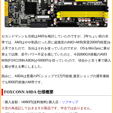
セカンドマシンも当初はAM3を検討していたのですが、2年ちょい前の水
準では、AM3はやや割高だった所に超激安のAM2+M/B(実質2000円程度)を
入手できたので、当分はそれを使っていたのですが、OSをWin7proに乗せ
替えて以降、若干パワー不足を感じていたのと、今回890GX搭載のAM3
M/B(FOXCONN A9DA)が5000円を切っていたので、頃合かと言う事で購入
し載せ替える事にしました。
因みに、A9DAは普通のPCショップで1万円前後,激安ショップの通常価格
でも8000円前後のM/Bです。
FOXCONN A9DA 仕様概要
・購入金額：\4980円(送料無料) 購入店：
ソフマップ
※念の為追記しておきますが新品です。中古ではありません。