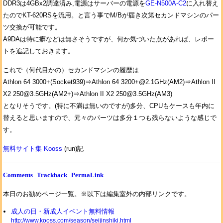
DDR3は4GBx2調達済み,電源はサーバーの電源を
GE-N500A-C2
に入れ替え
たのでKT-620RSを流用。と言う事でM/Bが届き次第セカンドマシンのパー
ツ交換が可能です。
A9DAは特に癖などは無さそうですが、何か気づいた点があれば、レポー
トを追記しておきます。
これで（何代目かの）セカンドマシンの履歴は
Athlon 64 3000+(Socket939)⇒Athlon 64 3200+@2.1GHz(AM2)⇒Athlon II
X2 250@3.5GHz(AM2+)⇒Athlon II X2 250@3.5GHz(AM3)
となりそうです。(特に不満は無いのですが)多分、CPUもケースも年内に
替えると思いますので、元々のパーツは多分１つも残らないような感じで
す。
無料サイト集 Kooss
(run)記
Comments
Trackback
PermaLink
本日のお勧めページ一覧。※以下は編集室外の内部リンクです。
成人の日・新成人イベント無料情報
http://www.kooss.com/season/seijinshiki.html