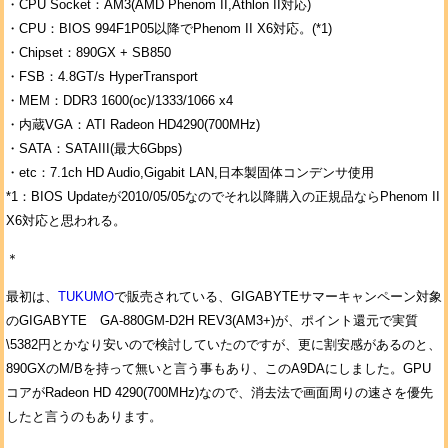
・CPU Socket：AM3(AMD Phenom II,Athlon II対応)
・CPU：BIOS 994F1P05以降でPhenom II X6対応。(*1)
・Chipset：890GX + SB850
・FSB：4.8GT/s HyperTransport
・MEM：DDR3 1600(oc)/1333/1066 x4
・内蔵VGA：ATI Radeon HD4290(700MHz)
・SATA：SATAIII(最大6Gbps)
・etc：7.1ch HD Audio,Gigabit LAN,日本製固体コンデンサ使用
*1：BIOS Updateが2010/05/05なのでそれ以降購入の正規品ならPhenom II
X6対応と思われる。
＊
最初は、
TUKUMO
で販売されている、GIGABYTEサマーキャンペーン対象
のGIGABYTE GA-880GM-D2H REV3(AM3+)が、ポイント還元で実質
\5382円とかなり安いので検討していたのですが、更に割安感があるのと、
890GXのM/Bを持って無いと言う事もあり、このA9DAにしました。GPU
コアがRadeon HD 4290(700MHz)なので、消去法で画面周りの速さを優先
したと言うのもあります。