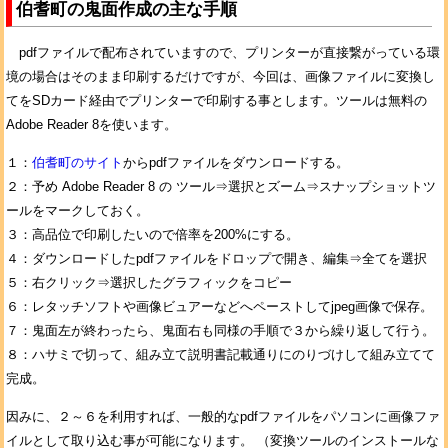
伯耆町の鬼面作成の主な手順
pdfファイルで配布されていますので、プリンターが直接繋がっている環
境の場合はそのまま印刷するだけですが、今回は、画像ファイルに変換し
てをSDカード経由でプリンターで印刷する事とします。ツールは無料の
Adobe Reader 8を使います。
１：
伯耆町のサイト
からpdfファイルをダウンロードする。
２：予め Adobe Reader 8 の ツール⇒選択とズーム⇒スナップショットツ
ールをマークしておく。
３：高品位で印刷したいので倍率を200%にする。
４：ダウンロードしたpdfファイルをドロップで開き、編集⇒全てを選択
５：右クリック⇒選択したグラフィックをコピー
６：レタッチソフトや画像ビュアーなどへペーストしてjpeg画像で保存。
７：鬼面左が終わったら、鬼面右も同様の手順で３から繰り返して行う。
８：ハサミで切って、組み立て説明書記載通りにのりづけして組み立てて
完成。
因みに、２～６を利用すれば、一般的なpdfファイルをパソコンに画像ファ
イルとして取り込む事が可能になります。 （変換ツールのインストールな