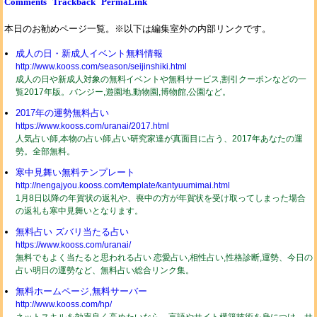
Comments
Trackback
PermaLink
本日のお勧めページ一覧。※以下は編集室外の内部リンクです。
成人の日・新成人イベント無料情報
http://www.kooss.com/season/seijinshiki.html
成人の日や新成人対象の無料イベントや無料サービス,割引クーポンなどの一
覧2017年版。バンジー,遊園地,動物園,博物館,公園など。
2017年の運勢無料占い
https://www.kooss.com/uranai/2017.html
人気占い師,本物の占い師,占い研究家達が真面目に占う、2017年あなたの運
勢。全部無料。
寒中見舞い無料テンプレート
http://nengajyou.kooss.com/template/kantyuumimai.html
1月8日以降の年賀状の返礼や、喪中の方が年賀状を受け取ってしまった場合
の返礼も寒中見舞いとなります。
無料占い ズバリ当たる占い
https://www.kooss.com/uranai/
無料でもよく当たると思われる占い 恋愛占い,相性占い,性格診断,運勢、今日の
占い明日の運勢など、無料占い総合リンク集。
無料ホームページ,無料サーバー
http://www.kooss.com/hp/
ネットスキルを効率良く高めたいなら、言語やサイト構築技術を身につけ、サ