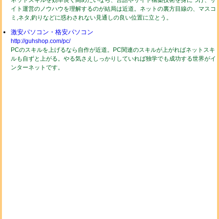
イト運営のノウハウを理解するのが結局は近道。ネットの裏方目線の、マスコ
ミ,ネタ,釣りなどに惑わされない見通しの良い位置に立とう。
激安パソコン・格安パソコン
http://guhshop.com/pc/
PCのスキルを上げるなら自作が近道。PC関連のスキルが上がればネットスキ
ルも自ずと上がる。やる気さえしっかりしていれば独学でも成功する世界がイ
ンターネットです。