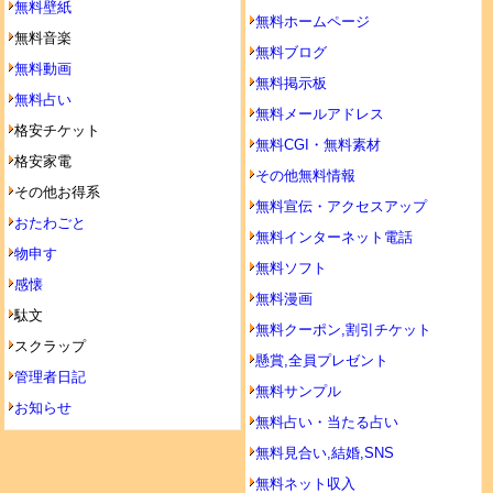
無料壁紙
無料ホームページ
無料音楽
無料ブログ
無料動画
無料掲示板
無料占い
無料メールアドレス
格安チケット
無料CGI・無料素材
格安家電
その他無料情報
その他お得系
無料宣伝・アクセスアップ
おたわごと
無料インターネット電話
物申す
無料ソフト
感懐
無料漫画
駄文
無料クーポン,割引チケット
スクラップ
懸賞,全員プレゼント
管理者日記
無料サンプル
お知らせ
無料占い・当たる占い
無料見合い,結婚,SNS
無料ネット収入