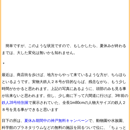
簡単ですが、このような状況ですので、もしかしたら、夏休みが終わる
までは、大した変化は無いかも知れません。
＊
最近は、商店街を歩けば、地方からやって来ているような方が、ちらほら
といるようです。実物大鉄人２８号が目的ならば、残念ながら、もう少し
時間がかかると思われます。上記の写真にあるように、頭部のみも見る事
が出来ないと思われます。但し、少し南に下って六間道に行けば、3年前の
鉄人28号特別展
で展示されていた、全長1m80cmの人物大サイズの鉄人２
８号を見る事ができると思います
目下の所は、
夏休み期間中の神戸無料キャンペーン
で、動物園や水族園、
科学館のプラネタリウムなどの無料の施設を回るついで位に、「ちょっと