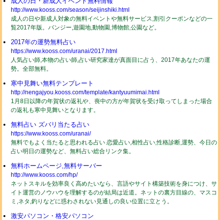
成人の日・新成人イベント無料情報
http://www.kooss.com/season/seijinshiki.html
成人の日や新成人対象の無料イベントや無料サービス,割引クーポンなどの一
覧2017年版。バンジー,遊園地,動物園,博物館,公園など。
2017年の運勢無料占い
https://www.kooss.com/uranai/2017.html
人気占い師,本物の占い師,占い研究家達が真面目に占う、2017年あなたの運
勢。全部無料。
寒中見舞い無料テンプレート
http://nengajyou.kooss.com/template/kantyuumimai.html
1月8日以降の年賀状の返礼や、喪中の方が年賀状を受け取ってしまった場合
の返礼も寒中見舞いとなります。
無料占い ズバリ当たる占い
https://www.kooss.com/uranai/
無料でもよく当たると思われる占い 恋愛占い,相性占い,性格診断,運勢、今日の
占い明日の運勢など、無料占い総合リンク集。
無料ホームページ,無料サーバー
http://www.kooss.com/hp/
ネットスキルを効率良く高めたいなら、言語やサイト構築技術を身につけ、サ
イト運営のノウハウを理解するのが結局は近道。ネットの裏方目線の、マスコ
ミ,ネタ,釣りなどに惑わされない見通しの良い位置に立とう。
激安パソコン・格安パソコン