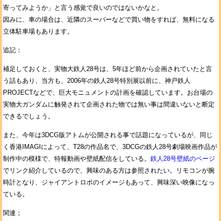
寄ってみようか」と言う感覚で良いのではないかなと。
因みに、車の場合は、近隣のスーパーなどで買い物をすれば、無料になる
立体駐車場もあります。
追記：
補足しておくと、実物大鉄人28号は、5年ほど前から企画されていたと言
う話もあり、当方も、2006年の鉄人28号特別展以前に、神戸鉄人
PROJECTなどで、巨大モニュメントの計画を確認しています。お台場の
実物大ガンダムに触発されて企画された物では無い事は間違いないと断定
できるでしょう。
また、今年は3DCG版アトムが公開される事で話題になっているが、同じ
く香港IMAGIによって、T28の作品名で、3DCGの鉄人28号劇場映画作品が
制作中の模様で、特報動画や壁紙配信をしている。
鉄人28号壁紙のページ
でリンク紹介しているので、興味のある方は参照されたい。リモコンが腕
時計となり、ジャイアントロボのイメージもあって、興味深い映像になっ
ている。
関連；