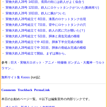
・
実物大鉄人28号 14日目。長田の街には鉄人がよく似合う
・
実物大鉄人28号 12日目。鉄人にロケットタンクがついた(動画有り)
・
実物大鉄人28号 10日目。鉄人に腕がついた
・
実物大鉄人28号組立て 8日目。漆黒のロケットタンク出現
・
実物大鉄人28号組立て 7日目。背中にロケットタンクの穴
・
実物大鉄人28号組立て 6日目。鉄人の尻に穴が開いた(？)
・
実物大鉄人28号組立て 5日目。胴体と肩迄完成の模様
・
実物大鉄人28号組立て中 4日目。胴体下半分完成の模様
・
実物大鉄人28号組立て中 3日目。胴体の骨組み完成の模様
・
実物大鉄人28号組立て開始。まずは脚から。
参考：
巨大・実物大ロボット・アニメ・特撮物 ガンダム・大魔神・ウルト
ラマン…
無料サイト集 Kooss
(run)記
Comments
Trackback
PermaLink
本日のお勧めページ一覧。※以下は編集室外の内部リンクです。