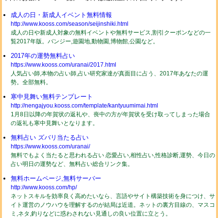
成人の日・新成人イベント無料情報
http://www.kooss.com/season/seijinshiki.html
成人の日や新成人対象の無料イベントや無料サービス,割引クーポンなどの一
覧2017年版。バンジー,遊園地,動物園,博物館,公園など。
2017年の運勢無料占い
https://www.kooss.com/uranai/2017.html
人気占い師,本物の占い師,占い研究家達が真面目に占う、2017年あなたの運
勢。全部無料。
寒中見舞い無料テンプレート
http://nengajyou.kooss.com/template/kantyuumimai.html
1月8日以降の年賀状の返礼や、喪中の方が年賀状を受け取ってしまった場合
の返礼も寒中見舞いとなります。
無料占い ズバリ当たる占い
https://www.kooss.com/uranai/
無料でもよく当たると思われる占い 恋愛占い,相性占い,性格診断,運勢、今日の
占い明日の運勢など、無料占い総合リンク集。
無料ホームページ,無料サーバー
http://www.kooss.com/hp/
ネットスキルを効率良く高めたいなら、言語やサイト構築技術を身につけ、サ
イト運営のノウハウを理解するのが結局は近道。ネットの裏方目線の、マスコ
ミ,ネタ,釣りなどに惑わされない見通しの良い位置に立とう。