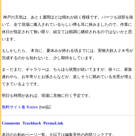
神戸の天気は、あと１週間ほどは晴れが続く模様です。パーツも頭部を除
いて、全て現場に搬入されているらしい噂も耳に挟みましたので、作業に
休日が指定されて無い限り、組立ては順調に継続されるのではないかと思
います。
もしかしたら、 本当に、夏休みが終わる頃までには、実物大鉄人２８号が
完成するのかも知れないと、少し期待をしています。
ま～だまだ、ギャラリーは、ちらほら状態が続いてますが、徐々に、家族
連れやら、お年寄りとお孫さんなどが、楽しそうに眺めている光景が増え
てきているようです。
明日も時間があれば、現場に見物に行く予定です。
無料サイト集 Kooss
(run)記
Comments
Trackback
PermaLink
本日のお勧めページ一覧。※以下は編集室外の内部リンクです。