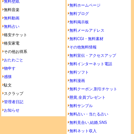
無料壁紙
無料ホームページ
無料音楽
無料ブログ
無料動画
無料掲示板
無料占い
無料メールアドレス
格安チケット
無料CGI・無料素材
格安家電
その他無料情報
その他お得系
無料宣伝・アクセスアップ
おたわごと
無料インターネット電話
物申す
無料ソフト
感懐
無料漫画
駄文
無料クーポン,割引チケット
スクラップ
懸賞,全員プレゼント
管理者日記
無料サンプル
お知らせ
無料占い・当たる占い
無料見合い,結婚,SNS
無料ネット収入