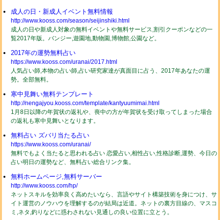
成人の日・新成人イベント無料情報
http://www.kooss.com/season/seijinshiki.html
成人の日や新成人対象の無料イベントや無料サービス,割引クーポンなどの一
覧2017年版。バンジー,遊園地,動物園,博物館,公園など。
2017年の運勢無料占い
https://www.kooss.com/uranai/2017.html
人気占い師,本物の占い師,占い研究家達が真面目に占う、2017年あなたの運
勢。全部無料。
寒中見舞い無料テンプレート
http://nengajyou.kooss.com/template/kantyuumimai.html
1月8日以降の年賀状の返礼や、喪中の方が年賀状を受け取ってしまった場合
の返礼も寒中見舞いとなります。
無料占い ズバリ当たる占い
https://www.kooss.com/uranai/
無料でもよく当たると思われる占い 恋愛占い,相性占い,性格診断,運勢、今日の
占い明日の運勢など、無料占い総合リンク集。
無料ホームページ,無料サーバー
http://www.kooss.com/hp/
ネットスキルを効率良く高めたいなら、言語やサイト構築技術を身につけ、サ
イト運営のノウハウを理解するのが結局は近道。ネットの裏方目線の、マスコ
ミ,ネタ,釣りなどに惑わされない見通しの良い位置に立とう。