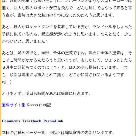
は、以前の記事でも書いたように、スパーマンのような人型ヒーローでは
無く、巨大な鉄のロボットが空を飛んで、どんな所にでもやって来ると言
う点が、当時は大きな魅力の１つになったのだろうと思います。
あと、鉄人がロケットタンクを装着している姿が、ランドセルをしょった
子供に似ているのも、親近感が沸いたように思います。なんとなく、少し
かわいいと、思いません？
あとは、足の装甲と、頭部、全体の塗装ですね。流石に全体の塗装は、そ
こそこ時間がかかるんだろうと思いますが、もしかして、ひょっとしたら
８月中に頭部もつくのでは（？）と、ほんの少し期待しています。（で
も、頭部は現場には搬入されて無く、どこかに隠されているようです
ね…）
とりあえず、明日も時間があれば撮影に行きます。
無料サイト集 Kooss
(run)記
Comments
Trackback
PermaLink
本日のお勧めページ一覧。※以下は編集室外の内部リンクです。