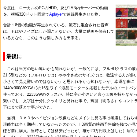
今度は、ローカルのPCのHDD、及びLAN内サーバーの動画
を、横幅320ドット固定で
Aplayer
で連続再生させた物。
合計１8個の動画が再生されている。流石に混合された音声
は、もはやノイズにしか聞こえないが、大量に動画を保有して
いる方なら、このような楽しみ方も出来る。
最後に
これは当方の思い違いかも知れないが、一般的には、フルHDクラスの液
21.5型などの（フルＨＤでは）やや小さめのサイズでは、敬遠する方が多
小さくて見え難いのではないか」と思われるかも知れないが、幸運な事に
1440x900(WXGA+)の15型ワイド液晶モニターを搭載したデルのノートパソコン
使っており、2233SWのクラスが、特に字が小さいと言う印象を持たなか
繋いでも、文字は十分にクッキリと見れた事で、輝度（明るさ）やコント
下にまで落とす事ができた。
当初、ＤＶＤやハイビジョン映像などをメインに見る事は考慮しておら
現能力は全く期待していなかったのだが、HD画質の映画予告編を幾つか見
ほど前に購入。当時としては格安だったが、確か20万円以上はした）居間