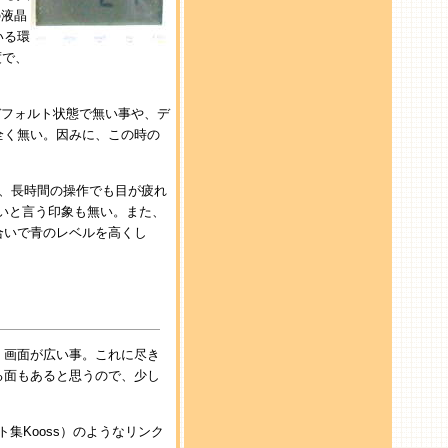
の液晶
いる環
度で、
デフォルト状態で無い事や、デ
全く無い。因みに、この時の
し、長時間の操作でも目が疲れ
いと言う印象も無い。また、
合いで青のレベルを高くし
、画面が広い事。これに尽き
る面もあると思うので、少し
集Kooss）のようなリンク