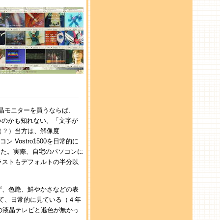
晶モニターを買うならば、
いのかも知れない。「文字が
（？）当方は、解像度
 Vostro1500を日常的に
った。実際、自宅のパソコンに
ラストもデフォルトの半分以
ず、色艶、鮮やかさなどの表
て、日常的に見ている（４年
の液晶テレビと遜色が無かっ