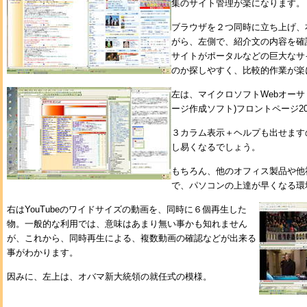
集のサイト管理が楽になります。
ブラウザを２つ同時に立ち上げ、
がら、左側で、紹介文の内容を確
サイトがポータルなどの巨大なサ
のか探しやすく、比較的作業が楽
左は、マイクロソフトWebオーサ
ージ作成ソフト)フロントページ2
３カラム表示＋ヘルプも出せます
し易くなるでしょう。
もちろん、他のオフィス製品や他
で、パソコンの上達が早くなる環
右はYouTubeのワイドサイズの動画を、同時に６個再生した
物。一般的な利用では、意味はあまり無い事かも知れません
が、これから、同時再生による、複数動画の確認などが出来る
事がわかります。
因みに、左上は、オバマ新大統領の就任式の模様。