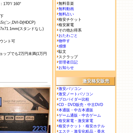
無料音楽
70°/ 160°
無料動画
無料占い
以下
格安チケット
ピン,DVI-D(HDCP)
格安家電
.7x71.1mm(スタンドなし)
その他お得系
おたわごと
物申す
ウント可
感懐
駄文
ョップでも2万円未満(1万円
スクラップ
管理者日記
お知らせ
激安格安販売
激安パソコン
激安ノートパソコン
プロバイダー比較
CD・DVD販売・中古DVD
本通販・中古本通販
ゲーム通販・中古ゲーム
格安家電・激安家電
格安チケット・格安ホテル
エステ・激安化粧品・香水