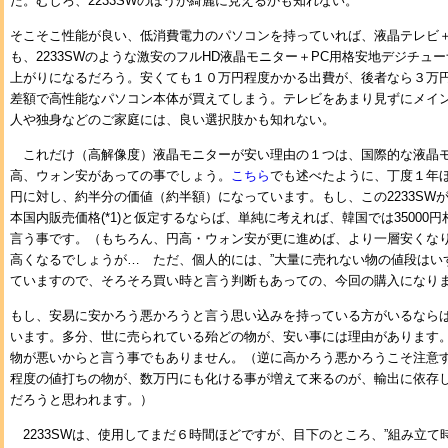
た。むしろ、2233SWのほうが綺麗に見えるかも知れない。
そこそこ性能が良い、低消費電力のパソコンを持っていれば、液晶テレビ＋
も、2233SWのような激安のフルHD液晶モニター＋PC用格安地デジチュ
上がりになるだろう。安くても１０万円程度かかる出費が、後者なら３万
差額で高性能なパソコン本体が買えてしまう。テレビをあまり見ずにメイン
人や独身などのご家庭には、良い選択肢かも知れない。
これだけ（高解像度）液晶モニターが安い理由の１つは、国際的な液晶
高、ウォン安があっての事でしょう。
こちら
でも述べたように、丁度１年
円に対し、約半分の価値（約半額）になっています。もし、この2233SW
本国内販売価格(*1)と仮定するならば、単純に考えれば、韓国では35000
言う事です。（もちろん、円高・ウォン安が更に進めば、より一層安くな
高くなるでしょうが… ただ、個人的には、”大量に売れない物の値段はい
ていますので、そろそろ買い時と言う判断もあっての、今回の購入になり
もし、安易に安かろう悪かろうと言う思い込みを持っている方がいるなら
います。多分、世に売られている殆どの物が、安い事には理由があります
物が悪いからと言う事でもありません。（逆に高かろう悪かろうこそ注意
程度の値打ちの物が、数万円にも化ける事が増えて来るのが、輸出に依存
だろうと思われます。）
2233SWは、使用してまだ６時間ほどですが、目下のところ、”組み立て