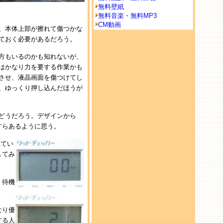
無料壁紙
無料音楽・無料MP3
CM動画
、本体上部が擦れて傷つかな
ておく必要があるだろう。
方もいるのかも知れないが、
はかなり力を要する作業かも
させ、液晶画面を傷つけてし
、ゆっくり押し込んだほうが
どうだろう。デザインから
すらあるように思う。
れてい
してみ
、待機
なり優
する人