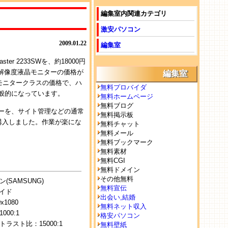
編集室内関連カテゴリ
激安パソコン
2009.01.22
編集室
er 2233SWを、約18000円
解像度液晶モニターの価格が
編集室
モニタークラスの価格で、ハ
無料プロバイダ
般的になっています。
無料ホームページ
無料ブログ
ーを、サイト管理などの通常
無料掲示板
購入しました。作業が楽にな
無料チャット
無料メール
無料ブックマーク
無料素材
無料CGI
無料ドメイン
その他無料
(SAMSUNG)
無料宣伝
ワイド
出会い,結婚
1080
無料ネット収入
00:1
格安パソコン
ラスト比：15000:1
無料壁紙