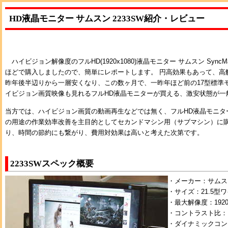
HD液晶モニター サムスン 2233SW紹介・レビュー
ハイビジョン解像度のフルHD(1920x1080)液晶モニター サムスン SyncMast
ほどで購入しましたので、簡単にレポートします。 円高効果もあって、高
昨年後半辺りから一層安くなり、この数ヶ月で、一昨年ほど前の17型標準
イビジョン画質映像も見れるフルHD液晶モニターが買える、激安状態が一
当方では、ハイビジョン画質の動画再生などでは無く、フルHD液晶モニタ
の用途の作業効率改善を主目的としてセカンドマシン用（サブマシン）に
り、時間の節約にも繋がり、費用対効果は高いと考えた次第です。
2233SWスペック概要
・メーカー：サムスン
・サイズ：21.5型
・最大解像度：1920x
・コントラスト比：10
・ダイナミックコント