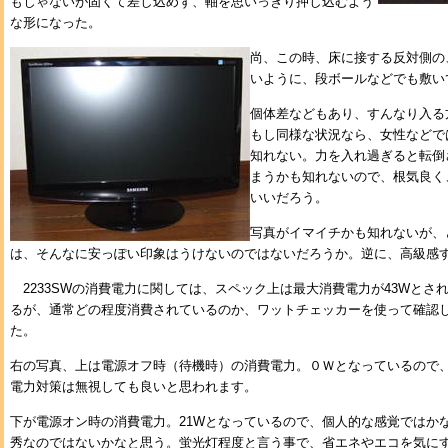
もじゃないが固くて差し込めず、軸を思いっきり押し込むよう
な形になった。
尚、この時、床に接する反対側の
いように、段ボールなどでも敷い
個体差などもあり、すんなり入る
もし同様な状況なら、女性などで
知れない。力を入れ過ぎると転倒
まうかも知れないので、根気良く
いいだろう。
写真がイマイチかも知れないが、
は、そんなに安っぽい印象はうけないのではないだろうか。逆に、高級感
2233SWの消費電力に関しては、スペック上は最大消費電力が43Wとさ
るが、通常どの程度消費されているのか、ワットチェッカーを使って確認
た。
右の写真、上は電源オフ時（待機時）の消費電力。０Ｗとなっているので
電力対策は無視しても良いと思われます。
下が電源オン時の消費電力。21Wとなっているので、個人的な感覚ではか
秀なのではないかなと思う。蛍光灯程度と言う事で、省エネやエコを気に