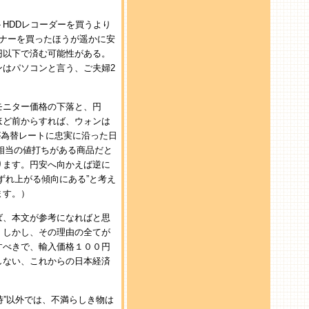
HDDレコーダーを買うより
ーナーを買ったほうが遥かに安
円以下で済む可能性がある。
はパソコンと言う、ご夫婦2
モニター価格の下落と、円
ほど前からすれば、ウォンは
が為替レートに忠実に沿った日
円相当の値打ちがある商品だと
ります。円安へ向かえば逆に
ずれ上がる傾向にある”と考え
ます。）
ば、本文が参考になればと思
。しかし、その理由の全てが
すべきで、輸入価格１００円
しない、これからの日本経済
時”以外では、不満らしき物は