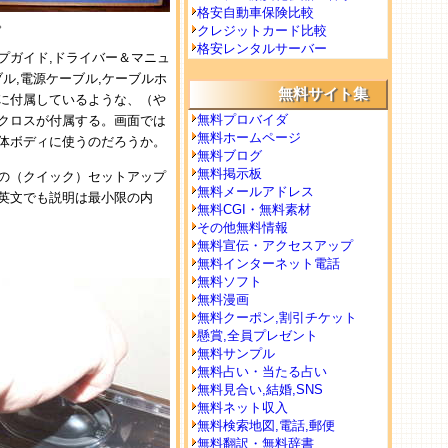
格安自動車保険比較
。
クレジットカード比較
格安レンタルサーバー
プガイド,ドライバー＆マニュ
ケーブル,電源ケーブル,ケーブルホ
無料サイト集
に付属しているような、（や
無料プロバイダ
クロスが付属する。画面では
無料ホームページ
体ボディに使うのだろうか。
無料ブログ
無料掲示板
の（クイック）セットアップ
無料メールアドレス
英文でも説明は最小限の内
無料CGI・無料素材
その他無料情報
無料宣伝・アクセスアップ
無料インターネット電話
無料ソフト
無料漫画
無料クーポン,割引チケット
懸賞,全員プレゼント
無料サンプル
無料占い・当たる占い
無料見合い,結婚,SNS
無料ネット収入
無料検索地図,電話,郵便
無料翻訳・無料辞書