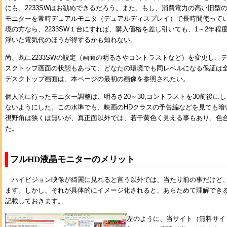
にも、2233SWはお勧めできるだろう。また、もし、消費電力の高い旧型
モニターを常時デュアルモニタ（デュアルディスプレイ）で長時間使って
境の方なら、2233SW１台にすれば、購入価格を差し引いても、1～2年程
浮いた電気代のほうが得するかも知れない。
尚、既に2233SWの設定（画面の明るさやコントラストなど）を変更し、
スクトップ画面の状態もあって、どなたの環境でも同レベルになる保証は
デスクトップ画面は、本ページの最初の画像を参照されたい。
個人的に行ったモニター調整は、明るさ20～30,コントラストを30前後に
ないようにした。この水準でも、映画のHDクラスの予告編などを見ても暗
視野角は狭くは無いが、真正面以外では、若干黄色く見える事もあり、色
た。
フルHD液晶モニターのメリット
ハイビジョン映像が綺麗に見れると言う以外では、当たり前の事だけど
ます。しかし、それが具体的にイメージ化されると、あらためて理解でき
記載しておきます。
左のように、当サイト（無料サイト