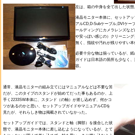
左は、箱の中身を全て出した状態
液晶モニター本体に、セットアッ
アルCD,D-Subケーブル,DVI
ールディングにカメラレンズなど
や安っぽい感じの）クリーニング
無く、指紋や汚れが残りやすい本
必要十分な物は揃っているが、紙
ガイドは日本語の箇所も少なく、
容。
通常、液晶モニターの組み立てにはマニュアルなどは不要な筈
だが、このタイプのスタンドが始めてだった事もあるのか、上
手く2233SW本体に、スタンド（の軸）が差し込めず、何かコ
ツがあるのかと思い、セットアップガイドやマニュアルCDを
見たが、それらしき物は掲載されていなかった。
セットアップガイドでは、スタンドと軸（脚部）を接合した状
態で、液晶モニター本体に差し込むようになっているが、とて