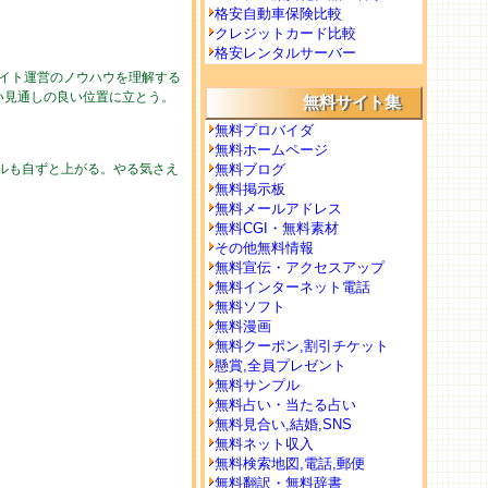
格安自動車保険比較
クレジットカード比較
格安レンタルサーバー
イト運営のノウハウを理解する
い見通しの良い位置に立とう。
無料サイト集
無料プロバイダ
無料ホームページ
ルも自ずと上がる。やる気さえ
無料ブログ
無料掲示板
無料メールアドレス
無料CGI・無料素材
その他無料情報
無料宣伝・アクセスアップ
無料インターネット電話
無料ソフト
無料漫画
無料クーポン,割引チケット
懸賞,全員プレゼント
無料サンプル
無料占い・当たる占い
無料見合い,結婚,SNS
無料ネット収入
無料検索地図,電話,郵便
無料翻訳・無料辞書