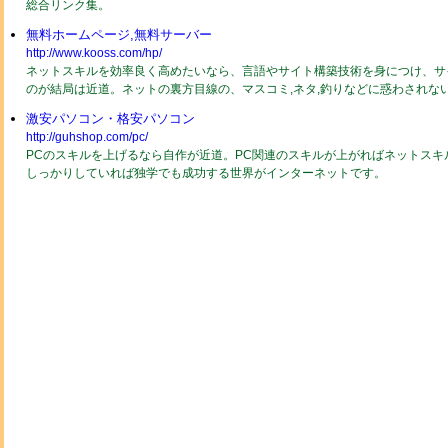
総合リンク集。
無料ホームページ,無料サーバー
http://www.kooss.com/hp/
ネットスキルを効率良く高めたいなら、言語やサイト構築技術を身につけ、サ
のが結局は近道。ネットの裏方目線の、マスコミ,ネタ,釣りなどに惑わされな
激安パソコン・格安パソコン
http://guhshop.com/pc/
PCのスキルを上げるなら自作が近道。PC関連のスキルが上がればネットスキ
しっかりしていれば独学でも成功する世界がインターネットです。