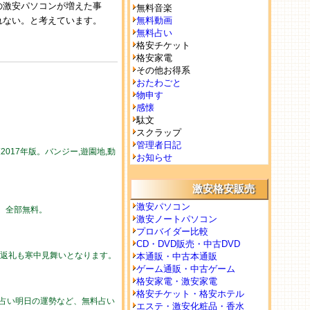
の激安パソコンが増えた事
無料音楽
れない。と考えています。
無料動画
無料占い
格安チケット
格安家電
その他お得系
おたわごと
物申す
感懐
駄文
スクラップ
管理者日記
017年版。バンジー,遊園地,動
お知らせ
激安格安販売
激安パソコン
勢。全部無料。
激安ノートパソコン
プロバイダー比較
CD・DVD販売・中古DVD
の返礼も寒中見舞いとなります。
本通販・中古本通販
ゲーム通販・中古ゲーム
格安家電・激安家電
格安チケット・格安ホテル
の占い明日の運勢など、無料占い
エステ・激安化粧品・香水