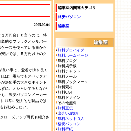
編集室内関連カテゴリ
格安パソコン
2005.09.04
編集室
（３万円台）と言うのは、特
印象的なブラックとシルバー
編集室
一のケースを使っている事から
無料プロバイダ
激安店では、５万円以上のク
無料ホームページ
無料ブログ
無料掲示板
が良い事で、愛着が沸き長く
無料チャット
（ほぼ）幾らでもスペックア
無料メール
無料ブックマーク
ンが決め手の大きなポイント
無料素材
らずに、オシャレでありなが
無料CGI
かも、激安パソコンメーカー
無料ドメイン
の方に非常に魅力的な製品では
その他無料
にもお勧めしたい。
無料宣伝
出会い,結婚
部のクローズアップ写真も紹介さ
無料ネット収入
格安パソコン
無料壁紙