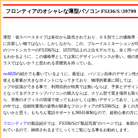
フロンティアのオシャレな薄型パソコン FS336/S \39799
薄型・省スペースタイプは各社から販売されており、ＯＳ別でこの価格帯
に目新しい物ではない。しかしながら、この、ブルーイルミネーションが
のツートンカラーのFS336/Sは、10万円以上の上位モデルでも、全く同
もわかるように、この価格帯としては実にデザインバランスが良い。他の
ラスではないか？と思われる雰囲気を持っている。
nx4820
の紹介でも書いているように、最近は、パソコン自体のデザイン性
使える要素が大きなポイントになってきており、物理的要素に関しては、
ップや拡張ができる事で、利用目的が特異では無いならば、予算とデザイ
となってるデスクトップパソコンの購入ならば、スリム型で置き場所も取
ら、実務のオフィスの現場で使ってもおかしくは無いデザインであり、し
の中では、信頼性重視の姿勢が顕著なフロンティアのFS336/Sは、多く
ないかと思う。もちろん電話サポートも365日体制なので、超初心者の方
フロンティア
の製品紹介では、FS336/Sの"製品写真"のページでは、各
れているので、納得されるまでじっくりご覧になる事をお勧めします。