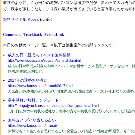
前述のように、２万円台の激安パソコンは減少中だが、変わって３万円台
で、競争が激しくなり、より良い製品が出てきていると言う事なのかも知
無料サイト集 Kooss
(run)記
Comments
Trackback
PermaLink
本日のお勧めページ一覧。※以下は編集室外の内部リンクです。
成人の日・新成人イベント無料情報
http://www.kooss.com/season/seijinshiki.html
成人の日や新成人対象の無料イベントや無料サービス,割引クーポンなどの一覧2
物園,博物館,公園など。
2017年の運勢無料占い
https://www.kooss.com/uranai/2017.html
人気占い師,本物の占い師,占い研究家達が真面目に占う、2017年あなたの運
寒中見舞い無料テンプレート
http://nengajyou.kooss.com/template/kantyuumimai.html
1月8日以降の年賀状の返礼や、喪中の方が年賀状を受け取ってしまった場合
無料占い ズバリ当たる占い
https://www.kooss.com/uranai/
無料でもよく当たると思われる占い 恋愛占い,相性占い,性格診断,運勢、今日