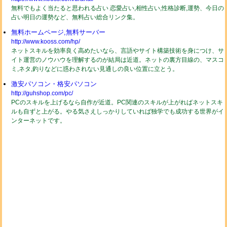
無料でもよく当たると思われる占い 恋愛占い,相性占い,性格診断,運勢、今日の
占い明日の運勢など、無料占い総合リンク集。
無料ホームページ,無料サーバー
http://www.kooss.com/hp/
ネットスキルを効率良く高めたいなら、言語やサイト構築技術を身につけ、サ
イト運営のノウハウを理解するのが結局は近道。ネットの裏方目線の、マスコ
ミ,ネタ,釣りなどに惑わされない見通しの良い位置に立とう。
激安パソコン・格安パソコン
http://guhshop.com/pc/
PCのスキルを上げるなら自作が近道。PC関連のスキルが上がればネットスキ
ルも自ずと上がる。やる気さえしっかりしていれば独学でも成功する世界がイ
ンターネットです。