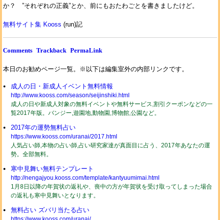
か？ ”それぞれの正義”とか、前にもおたわごとを書きましたけど。
無料サイト集 Kooss
(run)記
Comments
Trackback
PermaLink
本日のお勧めページ一覧。※以下は編集室外の内部リンクです。
成人の日・新成人イベント無料情報
http://www.kooss.com/season/seijinshiki.html
成人の日や新成人対象の無料イベントや無料サービス,割引クーポンなどの一
覧2017年版。バンジー,遊園地,動物園,博物館,公園など。
2017年の運勢無料占い
https://www.kooss.com/uranai/2017.html
人気占い師,本物の占い師,占い研究家達が真面目に占う、2017年あなたの運
勢。全部無料。
寒中見舞い無料テンプレート
http://nengajyou.kooss.com/template/kantyuumimai.html
1月8日以降の年賀状の返礼や、喪中の方が年賀状を受け取ってしまった場合
の返礼も寒中見舞いとなります。
無料占い ズバリ当たる占い
https://www.kooss.com/uranai/