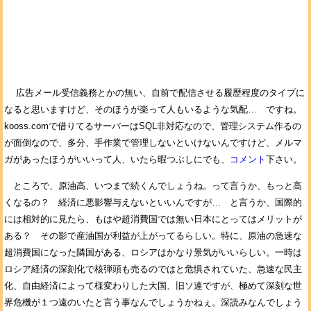
広告メール受信義務とかの無い、自前で配信させる履歴程度のタイプに
なると思いますけど、そのほうが楽って人もいるような気配… ですね。
kooss.comで借りてるサーバーはSQL非対応なので、管理システム作るの
が面倒なので、多分、手作業で管理しないといけないんですけど、メルマ
ガがあったほうがいいって人、いたら暇つぶしにでも、
コメント
下さい。
ところで、原油高、いつまで続くんでしょうね。って言うか、もっと高
くなるの？ 経済に悪影響与えないといいんですが… と言うか、国際的
には相対的に見たら、もはや超消費国では無い日本にとってはメリットが
ある？ その影で産油国が利益が上がってるらしい。特に、原油の急速な
超消費国になった隣国がある、ロシアはかなり景気がいいらしい。一時は
ロシア経済の深刻化で核弾頭も売るのではと危惧されていた、急速な民主
化、自由経済によって様変わりした大国、旧ソ連ですが、極めて深刻な世
界危機が１つ遠のいたと言う事なんでしょうかねぇ。深読みなんでしょう