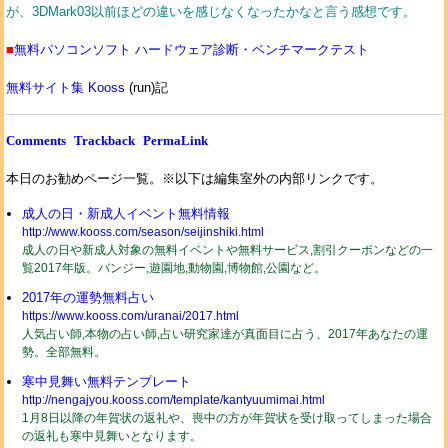
が、3DMark03以前ほどの違いを感じなくなったかなと言う感想です。
■
無料パソコンソフト ハードウェア診断・ベンチマークテスト
無料サイト集 Kooss
(run)記
Comments
Trackback
PermaLink
本日のお勧めページ一覧。※以下は編集室外の内部リンクです。
成人の日・新成人イベント無料情報
http://www.kooss.com/season/seijinshiki.html
成人の日や新成人対象の無料イベントや無料サービス,割引クーポンなどの一
覧2017年版。バンジー,遊園地,動物園,博物館,公園など。
2017年の運勢無料占い
https://www.kooss.com/uranai/2017.html
人気占い師,本物の占い師,占い研究家達が真面目に占う、2017年あなたの運
勢。全部無料。
寒中見舞い無料テンプレート
http://nengajyou.kooss.com/template/kantyuumimai.html
1月8日以降の年賀状の返礼や、喪中の方が年賀状を受け取ってしまった場合
の返礼も寒中見舞いとなります。