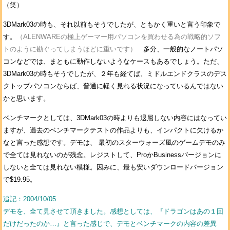
（笑）
3DMark03の時も、それ以前もそうでしたが、ともかく重いと言う印象で
す。
（ALENWAREの極上ゲーマー用パソコンを買わせる為の戦略的ソフ
トのように勘ぐってしまうほどに重いです）
多分、一般的なノートパソ
コンなどでは、まともに動作しないようなケースもあるでしょう。ただ、
3DMark03の時もそうでしたが、２年も経てば、ミドルエンドクラスのデス
クトップパソコンならば、普通に軽く見れる状況になっているんではない
かと思います。
ベンチマークとしては、3DMark03の時よりも退屈しない内容にはなってい
ますが、過去のベンチマークテストの作品よりも、インパクトに欠けるか
なと言った感想です。デモは、 最初のスターウォーズ風のゲームデモのみ
で全ては見れないのが残念。レジストして、ProかBusinessバージョンに
しないと全ては見れない模様。因みに、最も安いダウンロードバージョン
で$19.95。
追記：2004/10/05
デモを、全て見させて頂きました。感想としては、『ドラゴンはあの１回
だけだったのか…』と言った感じで、デモとベンチマークの内容の差異