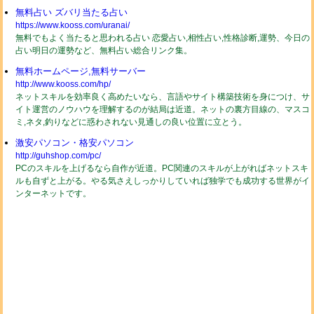
無料占い ズバリ当たる占い
https://www.kooss.com/uranai/
無料でもよく当たると思われる占い 恋愛占い,相性占い,性格診断,運勢、今日の
占い明日の運勢など、無料占い総合リンク集。
無料ホームページ,無料サーバー
http://www.kooss.com/hp/
ネットスキルを効率良く高めたいなら、言語やサイト構築技術を身につけ、サ
イト運営のノウハウを理解するのが結局は近道。ネットの裏方目線の、マスコ
ミ,ネタ,釣りなどに惑わされない見通しの良い位置に立とう。
激安パソコン・格安パソコン
http://guhshop.com/pc/
PCのスキルを上げるなら自作が近道。PC関連のスキルが上がればネットスキ
ルも自ずと上がる。やる気さえしっかりしていれば独学でも成功する世界がイ
ンターネットです。