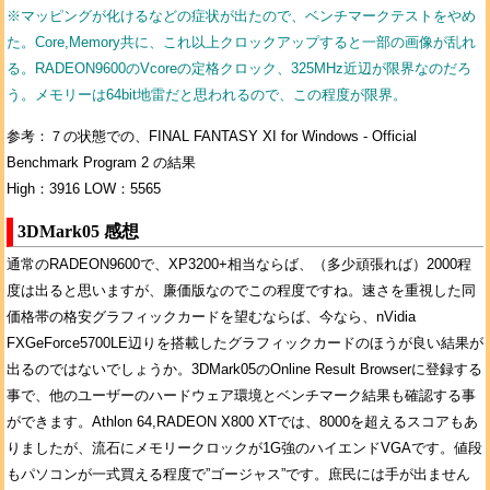
※マッピングが化けるなどの症状が出たので、ベンチマークテストをやめ
た。Core,Memory共に、これ以上クロックアップすると一部の画像が乱れ
る。RADEON9600のVcoreの定格クロック、325MHz近辺が限界なのだろ
う。メモリーは64bit地雷だと思われるので、この程度が限界。
参考：７の状態での、FINAL FANTASY XI for Windows - Official
Benchmark Program 2 の結果
High：3916 LOW：5565
3DMark05 感想
通常のRADEON9600で、XP3200+相当ならば、（多少頑張れば）2000程
度は出ると思いますが、廉価版なのでこの程度ですね。速さを重視した同
価格帯の格安グラフィックカードを望むならば、今なら、nVidia
FXGeForce5700LE辺りを搭載したグラフィックカードのほうが良い結果が
出るのではないでしょうか。3DMark05のOnline Result Browserに登録する
事で、他のユーザーのハードウェア環境とベンチマーク結果も確認する事
ができます。Athlon 64,RADEON X800 XTでは、8000を超えるスコアもあ
りましたが、流石にメモリークロックが1G強のハイエンドVGAです。値段
もパソコンが一式買える程度で”ゴージャス”です。庶民には手が出ません