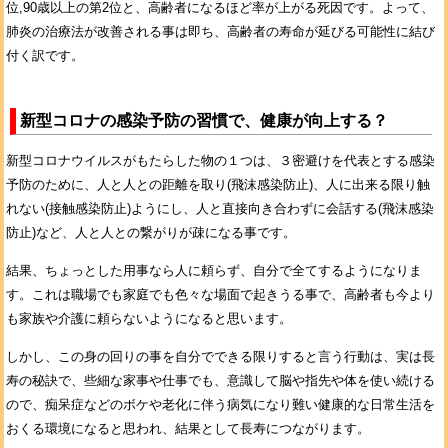
位,90歳以上の第2位と、高齢者になるほど率が上がる死因です。よって、
肺炎の治療法が改善される事は即ち、高齢者の寿命が延びる可能性に結び
付く訳です。
新型コロナの感染予防の習慣で、健康が向上する？
新型コロナウイルスがもたらした物の１つは、３密避けを代表とする感染
予防のために、人と人との距離を取り(飛沫感染防止)、人に出来る限り触
れない(接触感染防止)ようにし、人と直接向き合わずに会話する(飛沫感染
防止)など、人と人との繋がりが疎になる事です。
結果、ちょっとした用事なら人に頼らず、自分で全てするようになりま
す。これは職場でも家庭でも色々な場面で起きうる事で、高齢者も今より
も家族や介護に頼らないようになると思います。
しかし、この身の回りの事を自分でできる限りすると言う行動は、実は長
寿の秘訣で、些細な家事や仕事でも、意識して脳や指先や体を使い続ける
ので、痴呆症などのボケや老化に伴う病気になり難い健康的な日常生活を
おくる環境になると思われ、結果として長寿につながります。