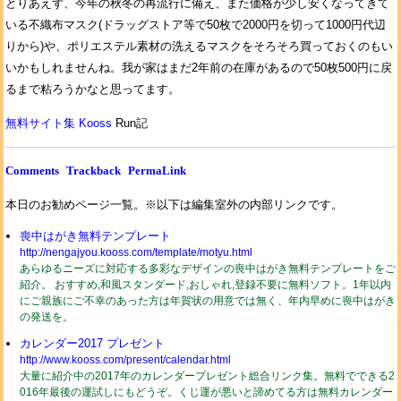
とりあえず、今年の秋冬の再流行に備え、また価格が少し安くなってきて
いる不織布マスク(ドラッグストア等で50枚で2000円を切って1000円代辺
りから)や、ポリエステル素材の洗えるマスクをそろそろ買っておくのもい
いかもしれませんね。我が家はまだ2年前の在庫があるので50枚500円に戻
るまで粘ろうかなと思ってます。
無料サイト集 Kooss
Run記
Comments
Trackback
PermaLink
本日のお勧めページ一覧。※以下は編集室外の内部リンクです。
喪中はがき無料テンプレート
http://nengajyou.kooss.com/template/motyu.html
あらゆるニーズに対応する多彩なデザインの喪中はがき無料テンプレートをご
紹介。 おすすめ,和風スタンダード,おしゃれ,登録不要に無料ソフト。1年以内
にご親族にご不幸のあった方は年賀状の用意では無く、年内早めに喪中はがき
の発送を。
カレンダー2017 プレゼント
http://www.kooss.com/present/calendar.html
大量に紹介中の2017年のカレンダープレゼント総合リンク集。無料でできる2
016年最後の運試しにもどうぞ。くじ運が悪いと諦めてる方は無料カレンダー