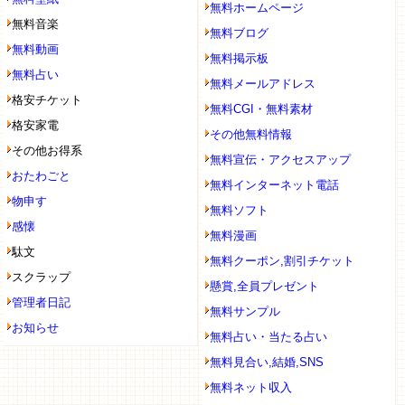
無料ホームページ
無料音楽
無料ブログ
無料動画
無料掲示板
無料占い
無料メールアドレス
格安チケット
無料CGI・無料素材
格安家電
その他無料情報
その他お得系
無料宣伝・アクセスアップ
おたわごと
無料インターネット電話
物申す
無料ソフト
感懐
無料漫画
駄文
無料クーポン,割引チケット
スクラップ
懸賞,全員プレゼント
管理者日記
無料サンプル
お知らせ
無料占い・当たる占い
無料見合い,結婚,SNS
無料ネット収入