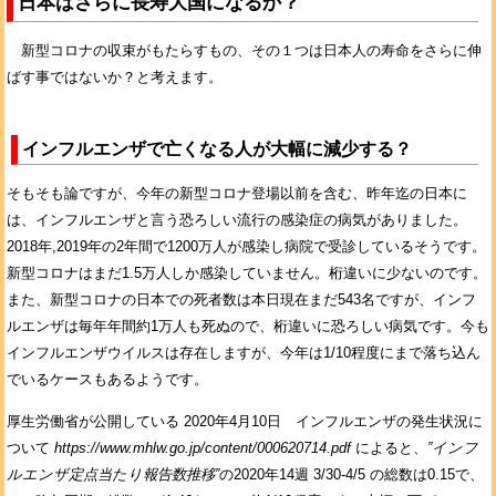
日本はさらに長寿大国になるか？
新型コロナの収束がもたらすもの、その１つは日本人の寿命をさらに伸
ばす事ではないか？と考えます。
インフルエンザで亡くなる人が大幅に減少する？
そもそも論ですが、今年の新型コロナ登場以前を含む、昨年迄の日本に
は、インフルエンザと言う恐ろしい流行の感染症の病気がありました。
2018年,2019年の2年間で1200万人が感染し病院で受診しているそうです。
新型コロナはまだ1.5万人しか感染していません。桁違いに少ないのです。
また、新型コロナの日本での死者数は本日現在まだ543名ですが、インフ
ルエンザは毎年年間約1万人も死ぬので、桁違いに恐ろしい病気です。今も
インフルエンザウイルスは存在しますが、今年は1/10程度にまで落ち込ん
でいるケースもあるようです。
厚生労働省が公開している 2020年4月10日 インフルエンザの発生状況に
ついて
https://www.mhlw.go.jp/content/000620714.pdf
によると、
”インフ
ルエンザ定点当たり報告数推移”
の2020年14週 3/30-4/5 の総数は0.15で、