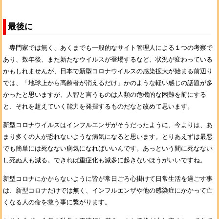
最後に
専門家では無く、あくまでも一般的なサイト管理人による１つの考察で
あり、数年後、また新たなウイルスが登場するなど、状況が変わっている
かもしれませんが、日本で新型コロナウイルスの感染拡大が始まる前辺り
では、「地球上から高齢者が消えるだけ」かのような軽い感じの話題が多
かったと思いますが、人智と言うものは人類の危機的な困難を前にする
と、それを超えていく能力を発揮するものだなと改めて思います。
新型コロナウイルスはインフルエンザがそうだったように、今よりは、あ
まり多くの人が恐れないような病気になると思います。とりあえずは最悪
でも簡単には死なない病気になればいいんです。あっという間に死なない
し死ぬ人も減る。できれば重症化も滅多に起きないほうがいいですね。
新型コロナにかからないように皆が常日ごろ心掛けて日常生活を過ごす事
は、新型コロナだけでは無く、インフルエンザや他の感染症にかかって亡
くなる人の命を救う事に繋がります。