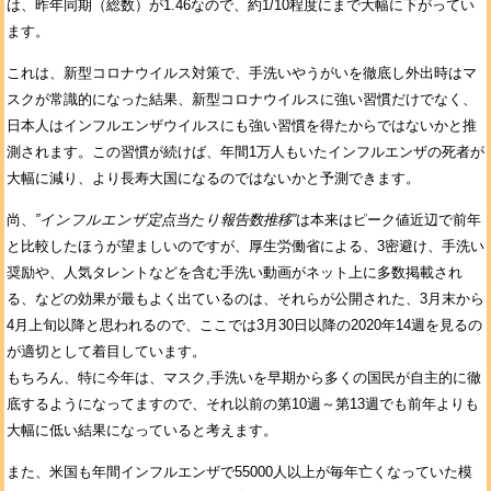
は、昨年同期（総数）が1.46なので、約1/10程度にまで大幅に下がってい
ます。
これは、新型コロナウイルス対策で、手洗いやうがいを徹底し外出時はマ
スクが常識的になった結果、新型コロナウイルスに強い習慣だけでなく、
日本人はインフルエンザウイルスにも強い習慣を得たからではないかと推
測されます。この習慣が続けば、年間1万人もいたインフルエンザの死者が
大幅に減り、より長寿大国になるのではないかと予測できます。
尚、
”インフルエンザ定点当たり報告数推移”
は本来はピーク値近辺で前年
と比較したほうが望ましいのですが、厚生労働省による、3密避け、手洗い
奨励や、人気タレントなどを含む手洗い動画がネット上に多数掲載され
る、などの効果が最もよく出ているのは、それらが公開された、3月末から
4月上旬以降と思われるので、ここでは3月30日以降の2020年14週を見るの
が適切として着目しています。
もちろん、特に今年は、マスク,手洗いを早期から多くの国民が自主的に徹
底するようになってますので、それ以前の第10週～第13週でも前年よりも
大幅に低い結果になっていると考えます。
また、米国も年間インフルエンザで55000人以上が毎年亡くなっていた模