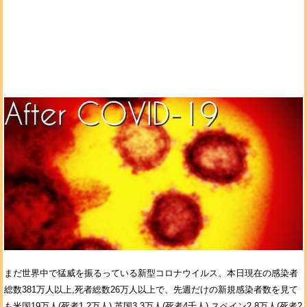
まだ世界中で猛威を振るっている新型コロナウイルス、本日現在の感染者
総数381万人以上,死者総数26万人以上で、先週だけの新規感染者数を見て
も米国19万人(死者1.2万人),英国3.3万人(死者4千人),スペイン2.8万人(死者2