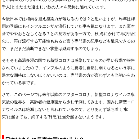
千人)とまだまだ凄まじい数の人々を恐怖に陥れています。
今後日本では梅雨を迎え感染力が落ちるのでは？と思いますが、昨年は梅
雨の季節にもインフルエンザが流行していた事も気になります。また夏本
番でややおとなしくなる？との見方がある一方で、秋,冬にかけて再び活性
化し、再び流行する可能性もあると言う専門家の記事なども散見できるの
で、まだまだ油断できない状態は継続するのでしょう。
そもそも高温多湿の国でも新型コロナは感染しているのが早い段階で報告
されていましたので、インフルのように夏場に自然に弱くなるという事に
過大な期待はしないほうがいいのは、専門家の方が言わずとも当初からわ
かっている事です。
さて、このページでは来年以降のアフターコロナ、新型コロナウイルス収
束後の世界を、高齢者の健康面から少し予測してみます。因みに新型コロ
ナウイルスは絶滅しないと言われているので、とりあえず落ち着く”収
束”は起きても、終了する”終息”は当分起きないようです。