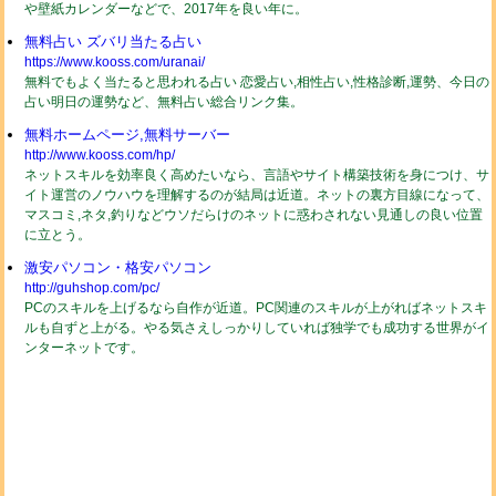
や壁紙カレンダーなどで、2017年を良い年に。
無料占い ズバリ当たる占い
https://www.kooss.com/uranai/
無料でもよく当たると思われる占い 恋愛占い,相性占い,性格診断,運勢、今日の
占い明日の運勢など、無料占い総合リンク集。
無料ホームページ,無料サーバー
http://www.kooss.com/hp/
ネットスキルを効率良く高めたいなら、言語やサイト構築技術を身につけ、サ
イト運営のノウハウを理解するのが結局は近道。ネットの裏方目線になって、
マスコミ,ネタ,釣りなどウソだらけのネットに惑わされない見通しの良い位置
に立とう。
激安パソコン・格安パソコン
http://guhshop.com/pc/
PCのスキルを上げるなら自作が近道。PC関連のスキルが上がればネットスキ
ルも自ずと上がる。やる気さえしっかりしていれば独学でも成功する世界がイ
ンターネットです。