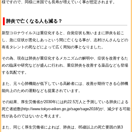
様ですので、同様に米国でも長寿が増えていく事が想定されます。
肺炎で亡くなる人も減る？
新型コロナウイルスは重症化すると、自覚症状も無いままに肺炎を起こ
し、急に症状が悪化しあっという間に亡くなる事が、志村けんさんなどの
有名タレントの死などによって広く周知の事となりました。
その為、現在は肺炎が重症化するメカニズムの解明や、症状を改善するた
めの臨床や研究などが盛んに行われ、重症肺炎を改善する薬品なども登場
する気配です。
また、元々心肺機能が低下している高齢者には、改善が期待できる心肺機
能向上のための運動なども提案されています。
その結果、厚生労働省が2030年には約22.5万人と予測している肺炎による
死亡者総数(
http://www.tokyo-eiken.go.jp/sage/sage2018/
)が、減少する可能
性があるのではないかと考えます。
また、同じく厚生労働省によれば、肺炎は、85歳以上の死亡要因の第3