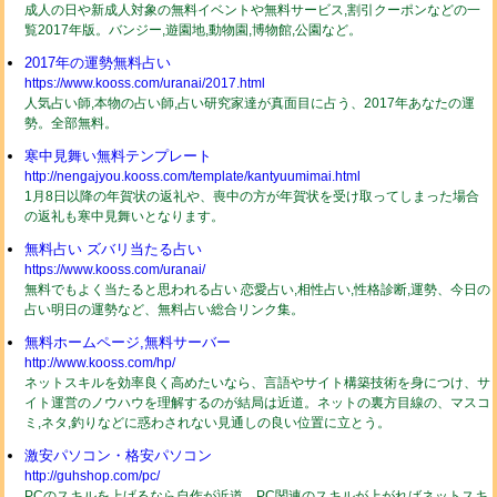
成人の日や新成人対象の無料イベントや無料サービス,割引クーポンなどの一
覧2017年版。バンジー,遊園地,動物園,博物館,公園など。
2017年の運勢無料占い
https://www.kooss.com/uranai/2017.html
人気占い師,本物の占い師,占い研究家達が真面目に占う、2017年あなたの運
勢。全部無料。
寒中見舞い無料テンプレート
http://nengajyou.kooss.com/template/kantyuumimai.html
1月8日以降の年賀状の返礼や、喪中の方が年賀状を受け取ってしまった場合
の返礼も寒中見舞いとなります。
無料占い ズバリ当たる占い
https://www.kooss.com/uranai/
無料でもよく当たると思われる占い 恋愛占い,相性占い,性格診断,運勢、今日の
占い明日の運勢など、無料占い総合リンク集。
無料ホームページ,無料サーバー
http://www.kooss.com/hp/
ネットスキルを効率良く高めたいなら、言語やサイト構築技術を身につけ、サ
イト運営のノウハウを理解するのが結局は近道。ネットの裏方目線の、マスコ
ミ,ネタ,釣りなどに惑わされない見通しの良い位置に立とう。
激安パソコン・格安パソコン
http://guhshop.com/pc/
PCのスキルを上げるなら自作が近道。PC関連のスキルが上がればネットスキ