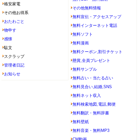
格安家電
その他無料情報
その他お得系
無料宣伝・アクセスアップ
おたわごと
無料インターネット電話
物申す
無料ソフト
感懐
無料漫画
駄文
無料クーポン,割引チケット
スクラップ
懸賞,全員プレゼント
管理者日記
無料サンプル
お知らせ
無料占い・当たる占い
無料見合い,結婚,SNS
無料ネット収入
無料検索地図,電話,郵便
無料翻訳・無料辞書
無料壁紙
無料音楽・無料MP3
CM動画