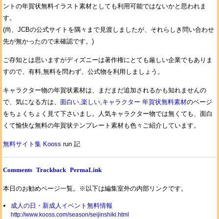
ントの年賀状無料イラスト素材としても利用可能ではないかと思われま
す。
(尚、JCBの公式サイトを隅々まで見渡しましたが、それらしき問い合わせ
先が無かったので未確認です。)
ご存知とは思いますがディズニーは著作権にとても厳しい企業でもありま
すので、有料,無料を問わず、公式物を利用しましょう。
キャラクター物の年賀状素材は、まだまだ追加されるかも知れませんの
で、気になる方は、
面白い,楽しい,キャラクター 年賀状無料素材
のページ
をちょくちょく見て下さいまし。人気キャラクター物では無くても、面白
くて愉快な無料の年賀状テンプレート素材も色々ご紹介しています。
無料サイト集 Kooss
run 記
Comments
Trackback
PermaLink
本日のお勧めページ一覧。※以下は編集室外の内部リンクです。
成人の日・新成人イベント無料情報
http://www.kooss.com/season/seijinshiki.html