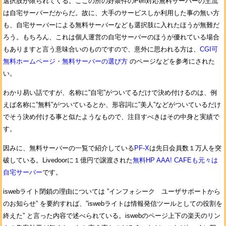
選択肢が限られてくる。ここの所の好条件のPerl対応無料サーバーの主流
は自宅サーバーだからだ。故に、大手のサービスしか利用した事の無い方
も、自宅サーバーによる無料サーバーなども選択肢に入れたほうが無難だ
ろう。もちろん、これは個人運営の自宅サーバーのほうが優れている場合
もありますと言う意味合いのものですので、意外に思われる方は、
CGI可
無料ホームページ・無料サーバーの選び方
のページなどを参考にされた
い。
わかり易い話ですが、名称に”自宅”がついてるだけで決め付けるのは、例
えば名称に”無料”がついているとか、形容詞に”美人”などがついているだけ
でそう決め付ける事と似たようなもので、注目すべきはその中身と実績で
す。
因みに、無料サーバーの一覧で紹介している
PF-X
は先日会員数１万人を突
破している。Livedoorに１億円で譲渡された
無料HP AAA! CAFEも元々は
自宅サーバー
です。
iswebライト閉鎖の理由については ”インフォシーク ユーザサポートから
のお知らせ” を要約すれば、”iswebライトは情報発信ツールとしての役割を
終えた” と言った内容で述べられている。iswebのページ上下の楽天のリン