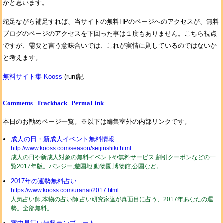
かと思います。
蛇足ながら補足すれば、当サイトの無料HPのページへのアクセスが、無料
ブログのページのアクセスを下回った事は１度もありません。こちら視点
ですが、需要と言う意味合いでは、これが実情に則しているのではないか
と考えます。
無料サイト集 Kooss
(run)記
Comments
Trackback
PermaLink
本日のお勧めページ一覧。※以下は編集室外の内部リンクです。
成人の日・新成人イベント無料情報
http://www.kooss.com/season/seijinshiki.html
成人の日や新成人対象の無料イベントや無料サービス,割引クーポンなどの一
覧2017年版。バンジー,遊園地,動物園,博物館,公園など。
2017年の運勢無料占い
https://www.kooss.com/uranai/2017.html
人気占い師,本物の占い師,占い研究家達が真面目に占う、2017年あなたの運
勢。全部無料。
寒中見舞い無料テンプレート