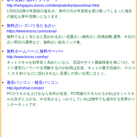
http://nengajyou.kooss.com/template/kantyuumimai.html
1月8日以降の年賀状の返礼や、喪中の方が年賀状を受け取ってしまった場合
の返礼も寒中見舞いとなります。
無料占い ズバリ当たる占い
https://www.kooss.com/uranai/
無料でもよく当たると思われる占い 恋愛占い,相性占い,性格診断,運勢、今日の
占い明日の運勢など、無料占い総合リンク集。
無料ホームページ,無料サーバー
http://www.kooss.com/hp/
ネットスキルを効率良く高めたいなら、言語やサイト構築技術を身につけ、サ
イト運営のノウハウを理解するのが結局は近道。ネットの裏方目線の、マスコ
ミ,ネタ,釣りなどに惑わされない見通しの良い位置に立とう。
激安パソコン・格安パソコン
http://guhshop.com/pc/
PCのスキルを上げるなら自作が近道。PC関連のスキルが上がればネットスキ
ルも自ずと上がる。やる気さえしっかりしていれば独学でも成功する世界がイ
ンターネットです。