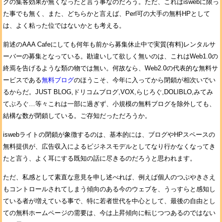
クの集客効果が無くなったと言う事なのだろう。ただ、これはiswebに限っ
た事でも無く、また、どちらかと言えば、Perl可の大手の無料HPとして
は、よく粘った位ではないかとも考える。
前述のAAA Cafeにしても何年も前から募集休止中で実質(有料)レンタルサ
ーバーの募集となっている。勘違いして欲しく無いのは、これはWeb1.0の
終焉を告げるような類の物では無い。何故なら、Web2.0の代表的な無料サ
ービスである
無料ブログ
のほうこそ、今年に入ってから閉鎖が相次いでい
るからだ。JUST BLOG,ドリコムブログ,VOX,らじろぐ,DOLIBLO,みてみ
てぶろぐ…等々これは一部に過ぎず、小規模の無料ブログを除外しても、
結構な数が閉鎖している。ご存知だっただろうか。
iswebライトの閉鎖が象徴するのは、基本的には、ブログやHPスペースの
無料提供が、広告収入によるビジネスモデルとしてなり行かなくなってき
たと言う、よく耳にする既知の話に尽きるのだろうと思われます。
ただ、私感として素直な意見を申し述べれば、例えば個人のつぶやきさえ
もコントロールされてしまう傾向のある今のウェブを、うっすらと感知し
ている者が増えている事で、特に若者世代を中心として、最後の自由とし
ての無料ホームページの需要は、今は上昇傾向に転じつつあるのではない