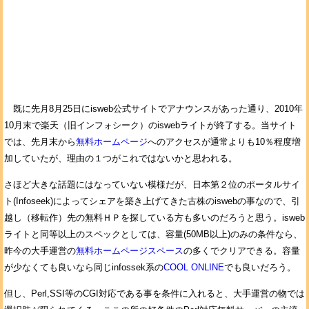
既に先月8月25日にisweb公式サイトでアナウンスがあった通り、2010年
10月末で楽天（旧インフォシーク）のiswebライトが終了する。当サイト
では、先月末から
無料ホームページ
へのアクセスが通常よりも10％程度増
加していたが、理由の１つがこれではないかと思われる。
さほど大きな話題にはなっていない模様だが、日本第２位のポータルサイ
ト(Infoseek)によってシェアを築き上げてきた古株のiswebの事なので、引
越し（移転作）先の無料ＨＰを探している方も多いのだろうと思う。isweb
ライトと同等以上のスペックとしては、容量(50MB以上)のみの条件なら、
昨今の大手運営の
無料ホームページスペース
の多くでクリアできる。容量
が少なくても良いなら同じinfossek系の
COOL ONLINE
でも良いだろう。
但し、Perl,SSI等のCGI対応である事を条件に入れると、大手運営の物では