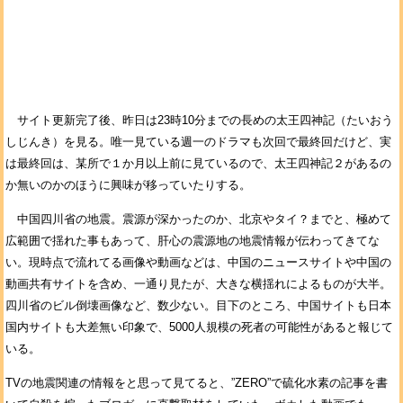
サイト更新完了後、昨日は23時10分までの長めの太王四神記（たいおう
しじんき）を見る。唯一見ている週一のドラマも次回で最終回だけど、実
は最終回は、某所で１か月以上前に見ているので、太王四神記２があるの
か無いのかのほうに興味が移っていたりする。
中国四川省の地震。震源が深かったのか、北京やタイ？までと、極めて
広範囲で揺れた事もあって、肝心の震源地の地震情報が伝わってきてな
い。現時点で流れてる画像や動画などは、中国のニュースサイトや中国の
動画共有サイトを含め、一通り見たが、大きな横揺れによるものが大半。
四川省のビル倒壊画像など、数少ない。目下のところ、中国サイトも日本
国内サイトも大差無い印象で、5000人規模の死者の可能性があると報じて
いる。
TVの地震関連の情報をと思って見てると、”ZERO”で硫化水素の記事を書