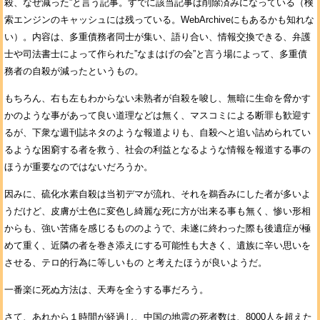
殺、なぜ減った”と言う記事。すでに該当記事は削除済みになっている（検
索エンジンのキャッシュには残っている。WebArchiveにもあるかも知れな
い）。内容は、多重債務者同士が集い、語り合い、情報交換できる、弁護
士や司法書士によって作られた”なまはげの会”と言う場によって、多重債
務者の自殺が減ったというもの。
もちろん、右も左もわからない未熟者が自殺を唆し、無暗に生命を脅かす
かのような事があって良い道理などは無く、マスコミによる断罪も歓迎す
るが、下衆な週刊誌ネタのような報道よりも、自殺へと追い詰められてい
るような困窮する者を救う、社会の利益となるような情報を報道する事の
ほうが重要なのではないだろうか。
因みに、硫化水素自殺は当初デマが流れ、それを鵜呑みにした者が多いよ
うだけど、皮膚が土色に変色し綺麗な死に方が出来る事も無く、惨い形相
からも、強い苦痛を感じるもののようで、未遂に終わった際も後遺症が極
めて重く、近隣の者を巻き添えにする可能性も大きく、遺族に辛い思いを
させる、テロ的行為に等しいもの と考えたほうが良いようだ。
一番楽に死ぬ方法は、天寿を全うする事だろう。
さて、あれから１時間が経過し、中国の地震の死者数は、8000人を超えた