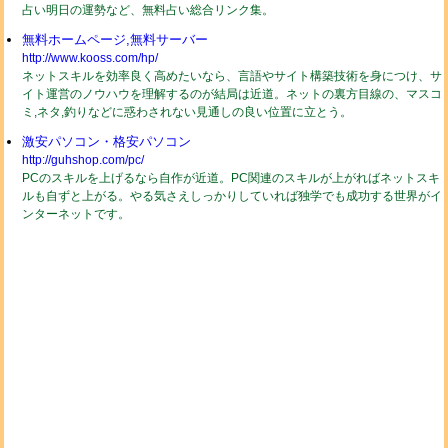
占い明日の運勢など、無料占い総合リンク集。
無料ホームページ,無料サーバー
http://www.kooss.com/hp/
ネットスキルを効率良く高めたいなら、言語やサイト構築技術を身につけ、サ
イト運営のノウハウを理解するのが結局は近道。ネットの裏方目線の、マスコ
ミ,ネタ,釣りなどに惑わされない見通しの良い位置に立とう。
激安パソコン・格安パソコン
http://guhshop.com/pc/
PCのスキルを上げるなら自作が近道。PC関連のスキルが上がればネットスキ
ルも自ずと上がる。やる気さえしっかりしていれば独学でも成功する世界がイ
ンターネットです。