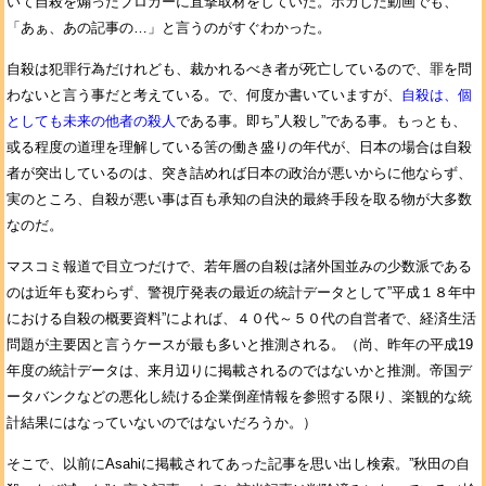
いて自殺を煽ったブロガーに直撃取材をしていた。ボカした動画でも、
「あぁ、あの記事の…」と言うのがすぐわかった。
自殺は犯罪行為だけれども、裁かれるべき者が死亡しているので、罪を問
わないと言う事だと考えている。で、何度か書いていますが、
自殺は、個
としても未来の他者の殺人
である事。即ち”人殺し”である事。もっとも、
或る程度の道理を理解している筈の働き盛りの年代が、日本の場合は自殺
者が突出しているのは、突き詰めれば日本の政治が悪いからに他ならず、
実のところ、自殺が悪い事は百も承知の自決的最終手段を取る物が大多数
なのだ。
マスコミ報道で目立つだけで、若年層の自殺は諸外国並みの少数派である
のは近年も変わらず、警視庁発表の最近の統計データとして”平成１８年中
における自殺の概要資料”によれば、４０代～５０代の自営者で、経済生活
問題が主要因と言うケースが最も多いと推測される。（尚、昨年の平成19
年度の統計データは、来月辺りに掲載されるのではないかと推測。帝国デ
ータバンクなどの悪化し続ける企業倒産情報を参照する限り、楽観的な統
計結果にはなっていないのではないだろうか。）
そこで、以前にAsahiに掲載されてあった記事を思い出し検索。”秋田の自