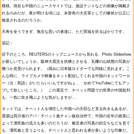
模様。現在も中国のニュースサイトでは、仮設テントなどの画像が掲載さ
れるのみだが、夜が明ける頃には、未曾有の大災害としての惨状が公正に
報道されるのだろうか。
天寿を全うできず、無念な思いの者達に、ただ冥福を祈るばかりです。
追記：
目下のところ、REUTERSのトップニュースから見れる、Photo Slideshow
が新しいでしょうか。阪神大震災を彷彿とさせる、瓦礫の山状態の写真が
幾つか見受けられます。（因みに日本版ロイターでも同様に見れます。こ
んな時に、ライブカメラ映像をネット配信してくれる中国のネットワーカ
ー（注：死語）がいたらいいんですがねぇ… せめてYouTubeにでもアッ
プして欲しいところ。） この震災で、チベット問題での世界の中国批判
も、一気に吹き飛ぶような気がしますが…
ネットでは、チベット人を弾圧した中国への天罰など見る向きもあるが、
震源は四川省のアバ・チベット族チャン族自治州で、中国の近年の政策に
よって漢民族の流入も多いのだろうが、被災者の写真の顔立ちなどを見て
も、漢民族と言うよりも、チベット人と思われる者が多いような印象だ。