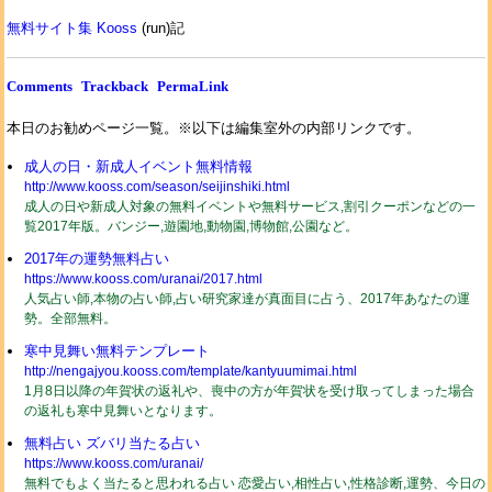
無料サイト集 Kooss
(run)記
Comments
Trackback
PermaLink
本日のお勧めページ一覧。※以下は編集室外の内部リンクです。
成人の日・新成人イベント無料情報
http://www.kooss.com/season/seijinshiki.html
成人の日や新成人対象の無料イベントや無料サービス,割引クーポンなどの一
覧2017年版。バンジー,遊園地,動物園,博物館,公園など。
2017年の運勢無料占い
https://www.kooss.com/uranai/2017.html
人気占い師,本物の占い師,占い研究家達が真面目に占う、2017年あなたの運
勢。全部無料。
寒中見舞い無料テンプレート
http://nengajyou.kooss.com/template/kantyuumimai.html
1月8日以降の年賀状の返礼や、喪中の方が年賀状を受け取ってしまった場合
の返礼も寒中見舞いとなります。
無料占い ズバリ当たる占い
https://www.kooss.com/uranai/
無料でもよく当たると思われる占い 恋愛占い,相性占い,性格診断,運勢、今日の