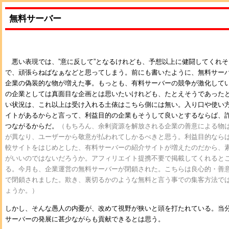
無料サーバー
悪い表現では、”意に反して”となるけれども、予想以上に健闘してくれ
で、頑張らねばなぁなどと思ってしまう。前にも書いたように、無料サー
企業の偽装的な物が増えた事。もっとも、有料サーバーの競争が激化して
の企業としては真面目な企画とは思いたいけれども、たとえそうであった
い状況は、これ以上は受け入れる土俵はこちら側には無い。入り口や使い
イトがあるからと言って、利益目的の企業もそうして良いとするならば、
つながるからだ。
（もちろん、余剰資源を解放される企業の善意による物
が異なり、ユーザーから敬意が払われてしかるべきと思う。利益目的なら
較サイトをはじめとした、有料サーバーの紹介サイトが増えたのだから、
がいいのではないだろうか。アフィリエイト提携不要で掲載してくれると
る。今月も、企業運営の無料サーバーが閉鎖された。こちらは良心的・善
で閉鎖されました。欺き、裏切るかのような無料と言う事での集客方法で
ょうか。）
しかし、そんな愚人の内憂が、改めて視野が狭いと頭を打たれている。当
サーバーの発展に甚少ながらも貢献できるとは思う。