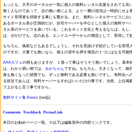
もっとも、大手のポータルが一気に個人の無料レンタル支援をされても良
無く人なのであって、志の無い者による、より一層の混沌は一時的にせよ
サイト管理者を排除する事にも繋がる。また、無料レンタルサービスにお
あるポータル系が圧倒的だが、自宅サーバーを中心とした個人の無料サー
タル系のサービスを凌いでいる。これをネット文化と考えるならば、もし
ば、ぜがひでも、志のある、エンドユーザーからの潮流として、実現して
もちろん、偽装などもあるでしょうし、それを見抜けず紹介している管理
のですが、大量でも無いなら、個人の背中を押す潮流の１つにはなる可能
AAAカフェ
の例もありますが、１億って事はそうそう無いでしょう。基本
は、わかり易い例では、
みかちゃん
ですね。もちろん、大きくなって、維
身も無くなった状態でも、ずっと無料である必要も無いですし、有料化へ
る状況であらば、有料サーバーもすればいいだけの事です。当然、上位掲
プ上がると言う事ですから。
無料サイト集 Kooss
(run)記
Comments
Trackback
PermaLink
本日のお勧めページ一覧。※以下は編集室外の内部リンクです。