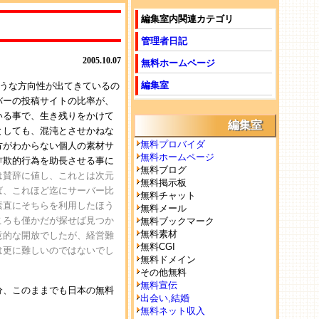
編集室内関連カテゴリ
管理者日記
2005.10.07
無料ホームページ
編集室
そうな方向性が出てきているの
バーの投稿サイトの比率が、
いる事で、生き残りをかけて
編集室
としても、混沌とさせかねな
無料プロバイダ
方がわからない個人の素材サ
無料ホームページ
詐欺的行為を助長させる事に
無料ブログ
は賛辞に値し、これとは次元
無料掲示板
ば、これほど迄にサーバー比
無料チャット
素直にそちらを利用したほう
無料メール
ころも僅かだが探せば見つか
無料ブックマーク
無料素材
意的な開放でしたが、経営難
無料CGI
は更に難しいのではないでし
無料ドメイン
その他無料
無料宣伝
分、このままでも日本の無料
出会い,結婚
無料ネット収入