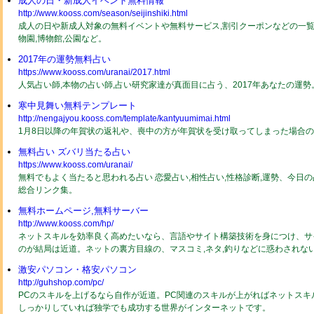
成人の日・新成人イベント無料情報
http://www.kooss.com/season/seijinshiki.html
成人の日や新成人対象の無料イベントや無料サービス,割引クーポンなどの一覧2
物園,博物館,公園など。
2017年の運勢無料占い
https://www.kooss.com/uranai/2017.html
人気占い師,本物の占い師,占い研究家達が真面目に占う、2017年あなたの運
寒中見舞い無料テンプレート
http://nengajyou.kooss.com/template/kantyuumimai.html
1月8日以降の年賀状の返礼や、喪中の方が年賀状を受け取ってしまった場合
無料占い ズバリ当たる占い
https://www.kooss.com/uranai/
無料でもよく当たると思われる占い 恋愛占い,相性占い,性格診断,運勢、今日
総合リンク集。
無料ホームページ,無料サーバー
http://www.kooss.com/hp/
ネットスキルを効率良く高めたいなら、言語やサイト構築技術を身につけ、サ
のが結局は近道。ネットの裏方目線の、マスコミ,ネタ,釣りなどに惑わされな
激安パソコン・格安パソコン
http://guhshop.com/pc/
PCのスキルを上げるなら自作が近道。PC関連のスキルが上がればネットスキ
しっかりしていれば独学でも成功する世界がインターネットです。