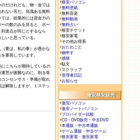
格安パソコン
いのだけれども、物・金では
無料壁紙
免れない筈だ。良識ある無料
無料音楽
いては、総量的には資金力の
無料動画
バーの数のみを見ると、ポー
無料占い
格安チケット
、到達点が同じとするなら
格安家電
欲しいと思っている。
その他お得系
おたわごと
人（要は、私の事）が愚かな
物申す
性を重視しています。
感懐
駄文
的にこちらが期待しているの
スクラップ
持運営が困難なのに、削る骨
管理者日記
のコンセンサス・準備が取れ
お知らせ
載は解除しますが、１ステッ
激安格安販売
激安パソコン
激安ノートパソコン
プロバイダー比較
CD・DVD販売・中古DVD
本通販・中古本通販
ゲーム通販・中古ゲーム
格安家電・激安家電