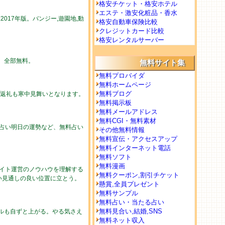
格安チケット・格安ホテル
エステ・激安化粧品・香水
017年版。バンジー,遊園地,動
格安自動車保険比較
クレジットカード比較
格安レンタルサーバー
勢。全部無料。
無料サイト集
無料プロバイダ
無料ホームページ
無料ブログ
の返礼も寒中見舞いとなります。
無料掲示板
無料メールアドレス
無料CGI・無料素材
の占い明日の運勢など、無料占い
その他無料情報
無料宣伝・アクセスアップ
無料インターネット電話
無料ソフト
無料漫画
イト運営のノウハウを理解する
無料クーポン,割引チケット
い見通しの良い位置に立とう。
懸賞,全員プレゼント
無料サンプル
無料占い・当たる占い
無料見合い,結婚,SNS
ルも自ずと上がる。やる気さえ
無料ネット収入