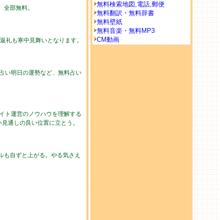
無料検索地図,電話,郵便
勢。全部無料。
無料翻訳・無料辞書
無料壁紙
無料音楽・無料MP3
CM動画
の返礼も寒中見舞いとなります。
の占い明日の運勢など、無料占い
イト運営のノウハウを理解する
い見通しの良い位置に立とう。
ルも自ずと上がる。やる気さえ