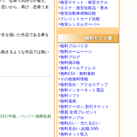
事で、恋慕う気持ちが萎え、
格安チケット・格安ホテル
う思いから、再び、恋慕う女
エステ・激安化粧品・香水
格安自動車保険比較
クレジットカード比較
格安レンタルサーバー
一生を描いた作品である事を
無料サイト集
無料プロバイダ
無料ホームページ
ら飽きるような作品では無い
無料ブログ
無料掲示板
無料メールアドレス
無料CGI・無料素材
その他無料情報
無料宣伝・アクセスアップ
無料インターネット電話
無料ソフト
無料漫画
無料クーポン,割引チケット
懸賞,全員プレゼント
017年版。バンジー,遊園地,動
無料サンプル
無料占い・当たる占い
無料見合い,結婚,SNS
無料ネット収入