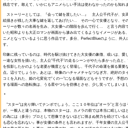
残念です。敢えて、いかにもアニメらしい手法は使わなかったのかも知れ
ストーリーとしては、『会って鍵を渡したい…』 主人公千代子が、女
絵描きが残した大事な鍵を返してあげたい… その一心で女優となり、そ
ーリーが数々の名画を生み、大女優への階段を歩んで行く… と言う内容
いた昭和よりも大正ロマンが画面から滲み出てくるようなイメージがある
ニメとなっているように思う作品です。多分、PerfectBlueのように、
す。
印象に残っているのは、時代を駆け抜けてきた大女優の象徴、或いは、愛
一途な女性を描いた、主人公”千代子”の走るシーンがやたら多かった点と
を投影したかのような老婆が幾度となく登場し、千代子の命運を握る重要
点。辺りでしょうか。あとは、映像のハチャメチャなつなぎ方、絶好のタ
コミを入れた、姫の七変化で”くの一”になる場面などもそうですが、予想
する場面への急転換は、うる星やつらを彷彿とさせ、少し笑ってしまいま
＊
”スター”は光り輝いてナンボでしょう。ここ１０年位は”オーラ”と言うほ
が、一般人と違うのは、本物のスターは、カメラの前では本当に眩しいほ
の為には（多分）プロとして想像できないほどに弛まぬ努力を続けている
も恋心を忘れない』事が女優の条件とも言われますが、千年女優の主人公