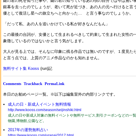
鍵の君の死を知った事や、鍵の君の知っているあの頃の自分では今は無い
銀幕を去ったのでしょうが、老いて死が近づき、あの人の元へ行けると言
優として復活し星への旅立ちへと向かった… と言う事なのでしょうか。
「だって私、あの人を追いかけている私が好きなんだもん」
この最後の台詞が、女優として生まれるべきして約束して生まれた女性の
象徴しているのではないかと言う気がします。
大人が見る上では、そんなに印象に残る作品では無いのですが、１度見た
と言う点では、上質のアニメ作品なのかも知れません。
無料サイト集 Kooss
(run)記
Comments
Trackback
PermaLink
本日のお勧めページ一覧。※以下は編集室外の内部リンクです。
成人の日・新成人イベント無料情報
http://www.kooss.com/season/seijinshiki.html
成人の日や新成人対象の無料イベントや無料サービス,割引クーポンなどの一覧2
物園,博物館,公園など。
2017年の運勢無料占い
https://www.kooss.com/uranai/2017.html