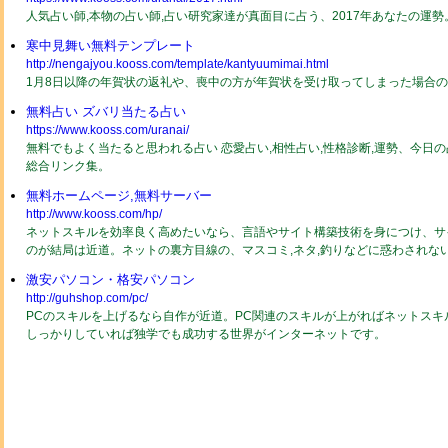
人気占い師,本物の占い師,占い研究家達が真面目に占う、2017年あなたの運
寒中見舞い無料テンプレート
http://nengajyou.kooss.com/template/kantyuumimai.html
1月8日以降の年賀状の返礼や、喪中の方が年賀状を受け取ってしまった場合
無料占い ズバリ当たる占い
https://www.kooss.com/uranai/
無料でもよく当たると思われる占い 恋愛占い,相性占い,性格診断,運勢、今日
総合リンク集。
無料ホームページ,無料サーバー
http://www.kooss.com/hp/
ネットスキルを効率良く高めたいなら、言語やサイト構築技術を身につけ、サ
のが結局は近道。ネットの裏方目線の、マスコミ,ネタ,釣りなどに惑わされな
激安パソコン・格安パソコン
http://guhshop.com/pc/
PCのスキルを上げるなら自作が近道。PC関連のスキルが上がればネットスキ
しっかりしていれば独学でも成功する世界がインターネットです。