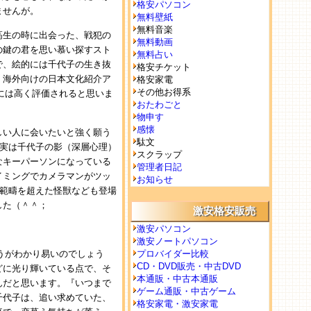
格安パソコン
ませんが。
無料壁紙
無料音楽
高生の時に出会った、戦犯の
無料動画
の鍵の君を思い慕い探すスト
無料占い
で、絵的には千代子の生き抜
格安チケット
、海外向けの日本文化紹介ア
格安家電
その他お得系
外人には高く評価されると思いま
おたわごと
物申す
感懐
しい人に会いたいと強く願う
駄文
、実は千代子の影（深層心理）
スクラップ
なキーパーソンになっている
管理者日記
イミングでカメラマンがツッ
お知らせ
の範疇を超えた怪獣なども登場
した（＾＾；
激安格安販売
激安パソコン
激安ノートパソコン
うがわかり易いのでしょう
プロバイダー比較
CD・DVD販売・中古DVD
どに光り輝いている点で、そ
本通販・中古本通販
んだと思います。『いつまで
ゲーム通販・中古ゲーム
千代子は、追い求めていた、
格安家電・激安家電