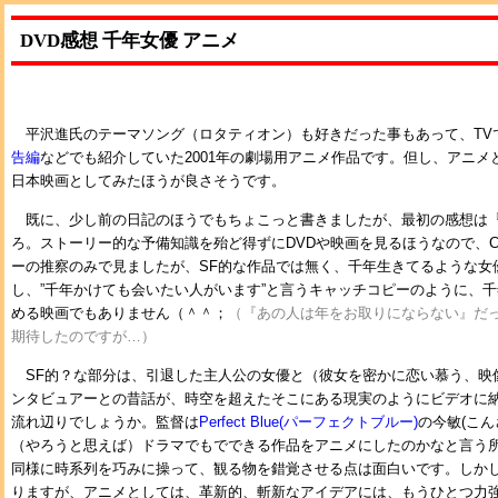
DVD感想 千年女優 アニメ
平沢進氏のテーマソング（ロタティオン）も好きだった事もあって、TV
告編
などでも紹介していた2001年の劇場用アニメ作品です。但し、アニメ
日本映画としてみたほうが良さそうです。
既に、少し前の日記のほうでもちょこっと書きましたが、最初の感想は
ろ。ストーリー的な予備知識を殆ど得ずにDVDや映画を見るほうなので、C
ーの推察のみで見ましたが、SF的な作品では無く、千年生きてるような女
し、”千年かけても会いたい人がいます”と言うキャッチコピーのように、
める映画でもありません（＾＾；
（『あの人は年をお取りにならない』だ
期待したのですが…）
SF的？な部分は、引退した主人公の女優と（彼女を密かに恋い慕う、映
ンタビュアーとの昔話が、時空を超えたそこにある現実のようにビデオに
流れ辺りでしょうか。監督は
Perfect Blue(パーフェクトブルー)
の今敏(こ
（やろうと思えば）ドラマでもでできる作品をアニメにしたのかなと言う
同様に時系列を巧みに操って、観る物を錯覚させる点は面白いです。しか
りますが、アニメとしては、革新的、斬新なアイデアには、もうひとつ力