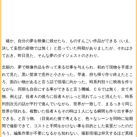
確か、自分の夢を映像に残せたら、ものすんごい作品ができる（いえ、
決して妄想の産物では無く）と思っていた時期がありましたが、それはさ
ておき。昨日見た、そんな夢のダイジェストのさわり。
念願の、夢で映像作品を作って来る仕事を与えられ、初めて現物を手渡さ
れて見た。黒い筐体で意外と小さかった。早速、持ち帰り作り終えたとこ
ろ、面白い物があると言う話で現場に向かった。時系列別々に映画を作り
ながら、同期も自在にする事ができると言う機械。ＣＧでは無く、全て本
物。例えば、役者Ａの後ろに役者Ａがふっと現れてふっと消えたり。時系
列別次元の話が平行で進んでいながら、世界が一致して、まるっきり同じ
世界が現れる。複数いた役者Ａもその時は１人になる瞬間も作り出す事が
できる。と言う物。（目覚めた後で考えると、色々なシーンを同時に短期
間で撮影できて、コストと手間をかけない事を目的とした装置だったのだ
ろう。編集作業が不要になるかも知れない。撮影現場は仰天するほど異様