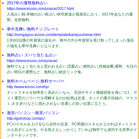
2017年の運勢無料占い
https://www.kooss.com/uranai/2017.html
人気占い師,本物の占い師,占い研究家達が真面目に占う、2017年あなたの運
勢。全部無料。
寒中見舞い無料テンプレート
http://nengajyou.kooss.com/template/kantyuumimai.html
1月8日以降の年賀状の返礼や、喪中の方が年賀状を受け取ってしまった場合
の返礼も寒中見舞いとなります。
無料占い ズバリ当たる占い
https://www.kooss.com/uranai/
無料でもよく当たると思われる占い 恋愛占い,相性占い,性格診断,運勢、今日の
占い明日の運勢など、無料占い総合リンク集。
無料ホームページ,無料サーバー
http://www.kooss.com/hp/
ネットスキルを効率良く高めたいなら、言語やサイト構築技術を身につけ、サ
イト運営のノウハウを理解するのが結局は近道。ネットの裏方目線の、マスコ
ミ,ネタ,釣りなどに惑わされない見通しの良い位置に立とう。
激安パソコン・格安パソコン
http://guhshop.com/pc/
PCのスキルを上げるなら自作が近道。PC関連のスキルが上がればネットスキ
ルも自ずと上がる。やる気さえしっかりしていれば独学でも成功する世界がイ
ンターネットです。