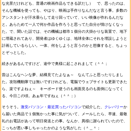
な光景だけれども、普通の映画作品もできる訳だし） で、思ったのは、
そんな機械を使っても、やはり、映画は手作りなんだなと言う事。多数の
アシスタントが汗水垂らして走り回っていて、いい映像が作れるんだな
と。あらためて一人で何か作品を作ろうと思ってた自分が情けなくなっ
た。で、聞いた話では、その機械は都市１個分の大掛かりな装置で、地下
に埋蔵されてあり、開発者はゆくゆくは、地球全体にそれを埋設しようと
計画しているらしい。一体、何をしようと言うのかと想像すると、ちょっ
とぞっとした。
続きがあるんですけど、途中で奥様に起こされまして（＾＾；
昔はこんなヘンな夢、結構見てたよなぁ～ なんてふと思ったりしまし
た。攻殻機動隊では無いですけれども、電脳でウェブサイトも更新できた
ら、楽ですよねぇ～ キーボード使うのも画面見るのも面倒になってく
る、今日この頃。あぁ年ですねぇ（＾＾；）
そうそう。
激安パソコン・最近買ったパソコン
で紹介した、
クレバリー
か
ら届いた商品で１個無かった事に気がついて、メールしたら、早速、最敬
礼のお電話があって明日発送との事。なんか、異様に謝られていたので、
こっちが悪い事しちゃったかのような気がした（＾＿＾；