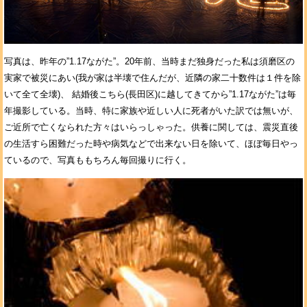
写真は、昨年の”1.17ながた”。20年前、当時まだ独身だった私は須磨区の
実家で被災にあい(我が家は半壊で住んだが、近隣の家二十数件は１件を除
いて全て全壊)、 結婚後こちら(長田区)に越してきてから”1.17ながた”は毎
年撮影している。当時、特に家族や近しい人に死者がいた訳では無いが、
ご近所で亡くなられた方々はいらっしゃった。供養に関しては、震災直後
の生活すら困難だった時や病気などで出来ない日を除いて、ほぼ毎日やっ
ているので、写真ももちろん毎回撮りに行く。