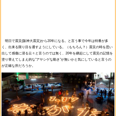
明日で震災(阪神大震災)から20年になる。と言う事で今年は特番が多
く、出来る限り目を通すようにしている。（もちろん？）震災の時を思い
出して感傷に浸る云々と言うのでは無く、20年を継起にして震災の記憶を
塗り替えてしまえ的な”アヤシゲな動き”が無いかと気にしていると言うの
が正確な所だろうか。