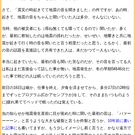
さて、「震災の時起きてて地震の音を聞きました」の件ですが、あの時、
起きて、地震の音をちゃんと聞いていた人は多分、そんなにいない。
当時、他の被災者にも（尋ね無くても喋ってくるので）聞いたが、多く
が、最初に察知したのは地震の揺れだったか、せいぜい、地響きと共に地
震が起きて行く時の音を聞いたと言う程度だったと思う。ともかく、最初
の音の話題を直接話して共有できた人は、未だかつて一人もいない。
本当に起きていたら、最初の音も聞いた筈なのだが、その音を言ってる人
は私はまだ直接会って話した事が無い。地震発生が、冬の早朝5時46分だ
った事で殆どの人は眠っていたのだろうと思う。
前日の16日は確か、仕事を終え、夕食を済ませてから、多分17日の2時位
までずっとプログラム(Cかアセンブラか)をして、そのまま(いつものよう
に)疲れ果ててベッドで眠ったのは覚えている。
虫の知らせか地震発生直前に目が覚めた時に聞いた最初の音は、「バァー
ーーーン」と言うような大きな破裂と言うか炸裂と言うか、
10年前に書い
た記事
にも書いてますが、もう少しイメージし易く言うと、かなり遠方で