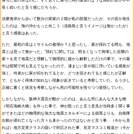
落ちた雷の筈なのに、すぐ近くに落ちた時の落雷のような高めの音がやや
長く続いたと言う感じだろうか。
須磨海岸から歩いて数分の実家の２階が私の部屋だったが、その音が発生
したのは、海の沖かもっと向こう（淡路島と言うイメージは無かったが）
と言う感覚はあった。
ただ、最初の音はミサイルの着弾か？と思ったし、家が揺れてる間も、地
震とは思って無かった。”揺れ”に関しては、明るくなって倒壊した近隣の
家々を見て地震だと理解して物理的に後から解釈しただけの事で、その最
中は暗闇で何も見えてなかったので、凄まじい音や宙に浮いている感覚が
強く、何者かに家が叩かれてるとか、どつき回されてると感じたが正解
で、ともかく得体の知れない現象が起きていると考察していた。もう少し
正確に書くと状況を考察しながら死の可能性を悟りつつ覚悟していた。
しかしながら、阪神大震災が酷かったのは、あんな所にあんな大きな橋
（明石海峡大橋）を作った事で、神が怒ったと言う意見が当時多く聞く事
ができたほどの物理的な強大な地震エネルギーによる損害よりも、自衛隊
出動が遅れ亡くなった方々も多かったのではないかと言う事、（今から見
れば）地方災害クラスの扱いで対応された事、在京マスコミ報道が（今か