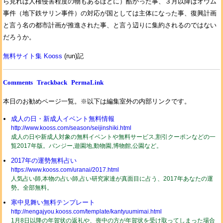
ら見れば人権侵害程度の物もあるほどに）酷かった事、３月以降はオウム
事件（地下鉄サリン事件）の対応が国としては主体になった事、復興計画
と言う名の都市計画が推進された事、と言う辺りに集約されるのではない
だろうか。
無料サイト集 Kooss
(run)記
Comments
Trackback
PermaLink
本日のお勧めページ一覧。※以下は編集室外の内部リンクです。
成人の日・新成人イベント無料情報
http://www.kooss.com/season/seijinshiki.html
成人の日や新成人対象の無料イベントや無料サービス,割引クーポンなどの一
覧2017年版。バンジー,遊園地,動物園,博物館,公園など。
2017年の運勢無料占い
https://www.kooss.com/uranai/2017.html
人気占い師,本物の占い師,占い研究家達が真面目に占う、2017年あなたの運
勢。全部無料。
寒中見舞い無料テンプレート
http://nengajyou.kooss.com/template/kantyuumimai.html
1月8日以降の年賀状の返礼や、喪中の方が年賀状を受け取ってしまった場合