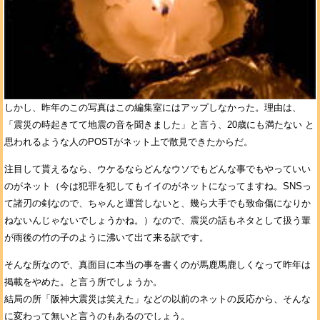
しかし、昨年のこの写真はこの編集室にはアップしなかった。理由は、
「震災の時起きてて地震の音を聞きました」と言う、20歳にも満たない と
思われるような人のPOSTがネット上で散見できたからだ。
注目して貰えるなら、ウケるならどんなウソでもどんな事でもやっていい
のがネット（今は犯罪を犯してもイイのがネットになってますね。SNSっ
て諸刃の剣なので、ちゃんと運営しないと、幾ら大手でも致命傷になりか
ねないんじゃないでしょうかね。）なので、震災の話もネタとして扱う輩
が雨後の竹の子のように沸いて出て来る訳です。
そんな所なので、真面目に本当の事を書くのが馬鹿馬鹿しくなって昨年は
掲載をやめた。と言う所でしょうか。
結局の所「阪神大震災は笑えた」などの以前のネットの反応から、そんな
に変わって無いと言うのもあるのでしょう。