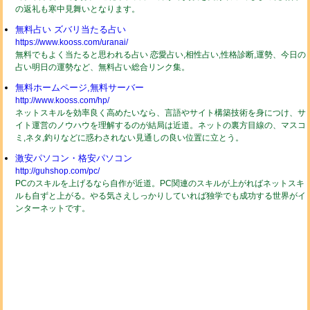
の返礼も寒中見舞いとなります。
無料占い ズバリ当たる占い
https://www.kooss.com/uranai/
無料でもよく当たると思われる占い 恋愛占い,相性占い,性格診断,運勢、今日の
占い明日の運勢など、無料占い総合リンク集。
無料ホームページ,無料サーバー
http://www.kooss.com/hp/
ネットスキルを効率良く高めたいなら、言語やサイト構築技術を身につけ、サ
イト運営のノウハウを理解するのが結局は近道。ネットの裏方目線の、マスコ
ミ,ネタ,釣りなどに惑わされない見通しの良い位置に立とう。
激安パソコン・格安パソコン
http://guhshop.com/pc/
PCのスキルを上げるなら自作が近道。PC関連のスキルが上がればネットスキ
ルも自ずと上がる。やる気さえしっかりしていれば独学でも成功する世界がイ
ンターネットです。