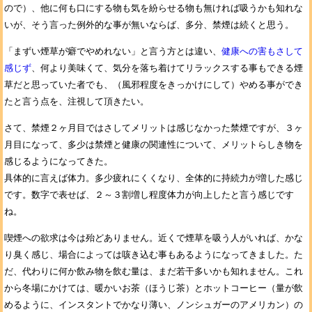
ので）、他に何も口にする物も気を紛らせる物も無ければ吸うかも知れな
いが、そう言った例外的な事が無いならば、多分、禁煙は続くと思う。
「まずい煙草が癖でやめれない」と言う方とは違い、
健康への害もさして
感じず
、何より美味くて、気分を落ち着けてリラックスする事もできる煙
草だと思っていた者でも、（風邪程度をきっかけにして）やめる事ができ
たと言う点を、注視して頂きたい。
さて、禁煙２ヶ月目ではさしてメリットは感じなかった禁煙ですが、３ヶ
月目になって、多少は禁煙と健康の関連性について、メリットらしき物を
感じるようになってきた。
具体的に言えば体力。多少疲れにくくなり、全体的に持続力が増した感じ
です。数字で表せば、２～３割増し程度体力が向上したと言う感じです
ね。
喫煙への欲求は今は殆どありません。近くで煙草を吸う人がいれば、かな
り臭く感じ、場合によっては咳き込む事もあるようになってきました。た
だ、代わりに何か飲み物を飲む量は、まだ若干多いかも知れません。これ
から冬場にかけては、暖かいお茶（ほうじ茶）とホットコーヒー（量が飲
めるように、インスタントでかなり薄い、ノンシュガーのアメリカン）の