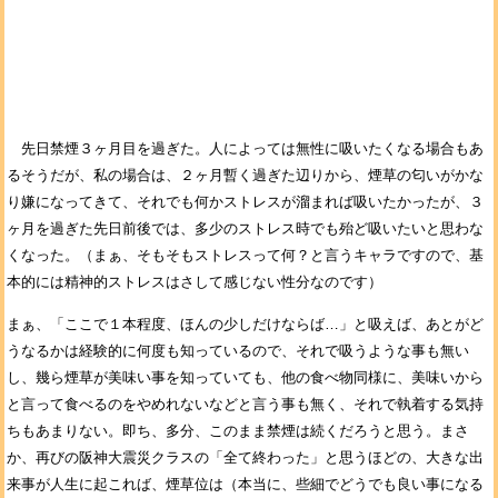
先日禁煙３ヶ月目を過ぎた。人によっては無性に吸いたくなる場合もあ
るそうだが、私の場合は、２ヶ月暫く過ぎた辺りから、煙草の匂いがかな
り嫌になってきて、それでも何かストレスが溜まれば吸いたかったが、３
ヶ月を過ぎた先日前後では、多少のストレス時でも殆ど吸いたいと思わな
くなった。（まぁ、そもそもストレスって何？と言うキャラですので、基
本的には精神的ストレスはさして感じない性分なのです）
まぁ、「ここで１本程度、ほんの少しだけならば…」と吸えば、あとがど
うなるかは経験的に何度も知っているので、それで吸うような事も無い
し、幾ら煙草が美味い事を知っていても、他の食べ物同様に、美味いから
と言って食べるのをやめれないなどと言う事も無く、それで執着する気持
ちもあまりない。即ち、多分、このまま禁煙は続くだろうと思う。まさ
か、再びの阪神大震災クラスの「全て終わった」と思うほどの、大きな出
来事が人生に起これば、煙草位は（本当に、些細でどうでも良い事になる