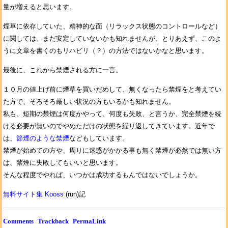
量が増えると思います。
煙草に依存していた、精神的な面（リラックス状態のコントロールなど）
に関しては、まだ安定していないかも知れませんが、とりあえず、このよ
うに文章を書くのもリハビリ（？）の方法ではないかなと思います。
最後に、これから禁煙される方に一言。
１０月の値上げ前に煙草を買いだめして、無くなったら禁煙をと考えてい
た方で、そろそろ厳しい状況の方もいるかも知れません。
私も、短期の禁煙は何度かやって、何度も失敗、と言うか、完全禁煙を続
ける必要が無いのでやめただけの状態を繰り返してきています。近年で
は、
節煙のような禁煙
などもしています。
禁煙が始めての方や、周りに迷惑がかかる事も無く禁煙が必然では無い方
は、禁煙に失敗してもいいと思います。
そんな程度でやれば、いつかは成功するもんではないでしょうか。
無料サイト集 Kooss
(run)記
Comments
Trackback
PermaLink