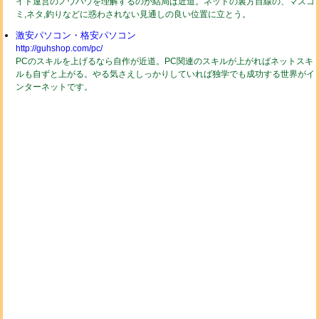
イト運営のノウハウを理解するのが結局は近道。ネットの裏方目線の、マスコ
ミ,ネタ,釣りなどに惑わされない見通しの良い位置に立とう。
激安パソコン・格安パソコン
http://guhshop.com/pc/
PCのスキルを上げるなら自作が近道。PC関連のスキルが上がればネットスキ
ルも自ずと上がる。やる気さえしっかりしていれば独学でも成功する世界がイ
ンターネットです。