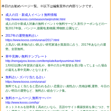
本日のお勧めページ一覧。※以下は編集室外の内部リンクです。
成人の日・新成人イベント無料情報
http://www.kooss.com/season/seijinshiki.html
成人の日や新成人対象の無料イベントや無料サービス,割引クーポンなどの一
覧2017年版。バンジー,遊園地,動物園,博物館,公園など。
2017年の運勢無料占い
https://www.kooss.com/uranai/2017.html
人気占い師,本物の占い師,占い研究家達が真面目に占う、2017年あなたの運
勢。全部無料。
寒中見舞い無料テンプレート
http://nengajyou.kooss.com/template/kantyuumimai.html
1月8日以降の年賀状の返礼や、喪中の方が年賀状を受け取ってしまった場合
の返礼も寒中見舞いとなります。
無料占い ズバリ当たる占い
https://www.kooss.com/uranai/
無料でもよく当たると思われる占い 恋愛占い,相性占い,性格診断,運勢、今日の
占い明日の運勢など、無料占い総合リンク集。
無料ホームページ,無料サーバー
http://www.kooss.com/hp/
ネットスキルを効率良く高めたいなら、言語やサイト構築技術を身につけ、サ