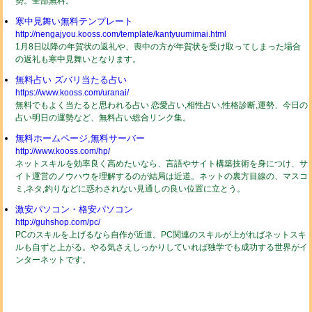
勢。全部無料。
寒中見舞い無料テンプレート
http://nengajyou.kooss.com/template/kantyuumimai.html
1月8日以降の年賀状の返礼や、喪中の方が年賀状を受け取ってしまった場合
の返礼も寒中見舞いとなります。
無料占い ズバリ当たる占い
https://www.kooss.com/uranai/
無料でもよく当たると思われる占い 恋愛占い,相性占い,性格診断,運勢、今日の
占い明日の運勢など、無料占い総合リンク集。
無料ホームページ,無料サーバー
http://www.kooss.com/hp/
ネットスキルを効率良く高めたいなら、言語やサイト構築技術を身につけ、サ
イト運営のノウハウを理解するのが結局は近道。ネットの裏方目線の、マスコ
ミ,ネタ,釣りなどに惑わされない見通しの良い位置に立とう。
激安パソコン・格安パソコン
http://guhshop.com/pc/
PCのスキルを上げるなら自作が近道。PC関連のスキルが上がればネットスキ
ルも自ずと上がる。やる気さえしっかりしていれば独学でも成功する世界がイ
ンターネットです。