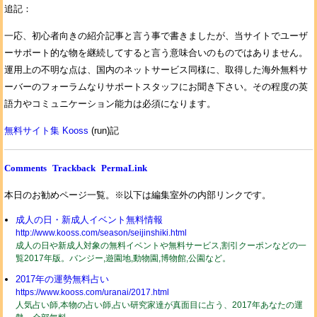
追記：
一応、初心者向きの紹介記事と言う事で書きましたが、当サイトでユーザ
ーサポート的な物を継続してすると言う意味合いのものではありません。
運用上の不明な点は、国内のネットサービス同様に、取得した海外無料サ
ーバーのフォーラムなりサポートスタッフにお聞き下さい。その程度の英
語力やコミュニケーション能力は必須になります。
無料サイト集 Kooss
(run)記
Comments
Trackback
PermaLink
本日のお勧めページ一覧。※以下は編集室外の内部リンクです。
成人の日・新成人イベント無料情報
http://www.kooss.com/season/seijinshiki.html
成人の日や新成人対象の無料イベントや無料サービス,割引クーポンなどの一
覧2017年版。バンジー,遊園地,動物園,博物館,公園など。
2017年の運勢無料占い
https://www.kooss.com/uranai/2017.html
人気占い師,本物の占い師,占い研究家達が真面目に占う、2017年あなたの運