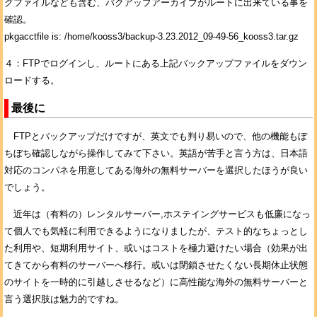
グファイルなども含む、バクアップアーカイブがルートに出来ている事を
確認。
pkgacctfile is: /home/kooss3/backup-3.23.2012_09-49-56_kooss3.tar.gz
４：FTPでログインし、ルートにある上記バックアップファイルをダウン
ロードする。
最後に
FTPとバックアップだけですが、英文でも判り易いので、他の機能もぼ
ちぼち確認しながら操作してみて下さい。英語が苦手と言う方は、日本語
対応のコンパネを用意してある海外の無料サーバーを選択したほうが良い
でしょう。
近年は（有料の）レンタルサーバー,ホステイングサービスも低廉になっ
て個人でも気軽に利用できるようになりましたが、テスト的なちょっとし
た利用や、短期利用サイト、或いはコストを極力避けたい場合（効果が出
てきてから有料のサーバーへ移行。或いは閉鎖させたくない長期休止状態
のサイトを一時的に引越しさせるなど）に高性能な海外の無料サーバーと
言う選択肢は魅力的ですね。