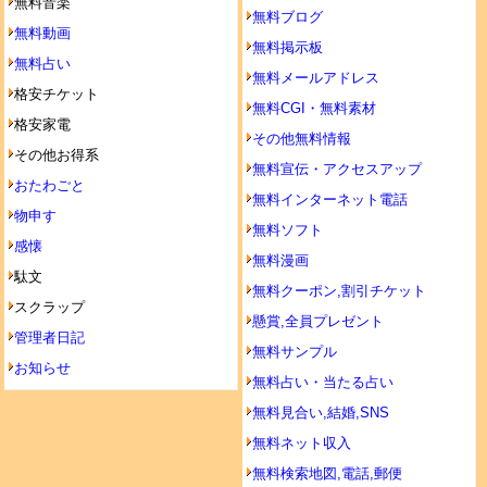
無料音楽
無料ブログ
無料動画
無料掲示板
無料占い
無料メールアドレス
格安チケット
無料CGI・無料素材
格安家電
その他無料情報
その他お得系
無料宣伝・アクセスアップ
おたわごと
無料インターネット電話
物申す
無料ソフト
感懐
無料漫画
駄文
無料クーポン,割引チケット
スクラップ
懸賞,全員プレゼント
管理者日記
無料サンプル
お知らせ
無料占い・当たる占い
無料見合い,結婚,SNS
無料ネット収入
無料検索地図,電話,郵便