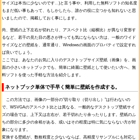
サイズは本当に少ないのです…)と言う事や、利用した無料ソフトの知名度
もまだ低い事もあって、もしかしたら、誰かの役に立つかも知れないと思
いましたので、掲載しておく事にします。
尚、壁紙の上下左右が切れたり、アスペクト比（縦横比）が異なり変形す
るなど、若干の見た目の悪さが伴っても気にならない方は、一般のワイド
サイズなどの壁紙を、通常通り、Windowsの画面のプロパティで設定すれ
ば良いでしょう。
ここでは、あなたのお気に入りのデスクトップサイズ壁紙（画像）を、画
面の小さいネットブックでも、簡単に綺麗に壁紙として使いたい方へ、無
料ソフトを使った手軽な方法を紹介します。
ネットブック単体で手早く簡単に壁紙を作成する。
この方法では、画像の一部分の”切り取り（切り出し）”は行わないの
で、WSVGAのアスペクト比とは異なる、一般的なデスクトップ壁紙サイ
ズの場合では、上下又は左右が、若干切れたり余ったりします。壁紙のふ
ちの部分に多少の余裕がある、或いはその程度は特に気にならない方が対
象になります。
変換する壁紙が、数枚程度と少ないならば、高精度リサンプルにも対応し