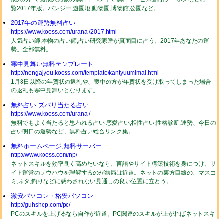
覧2017年版。バンジー,遊園地,動物園,博物館,公園など。
2017年の運勢無料占い
https://www.kooss.com/uranai/2017.html
人気占い師,本物の占い師,占い研究家達が真面目に占う、2017年あなたの運
勢。全部無料。
寒中見舞い無料テンプレート
http://nengajyou.kooss.com/template/kantyuumimai.html
1月8日以降の年賀状の返礼や、喪中の方が年賀状を受け取ってしまった場合
の返礼も寒中見舞いとなります。
無料占い ズバリ当たる占い
https://www.kooss.com/uranai/
無料でもよく当たると思われる占い 恋愛占い,相性占い,性格診断,運勢、今日の
占い明日の運勢など、無料占い総合リンク集。
無料ホームページ,無料サーバー
http://www.kooss.com/hp/
ネットスキルを効率良く高めたいなら、言語やサイト構築技術を身につけ、サ
イト運営のノウハウを理解するのが結局は近道。ネットの裏方目線の、マスコ
ミ,ネタ,釣りなどに惑わされない見通しの良い位置に立とう。
激安パソコン・格安パソコン
http://guhshop.com/pc/
PCのスキルを上げるなら自作が近道。PC関連のスキルが上がればネットスキ