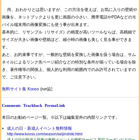
尚、おわかりとは思いますが、この方法を使えば、お気に入りの壁紙や
画像を、ネットブックよりも更に画面の小さい、携帯電話やPDAなどのモ
バイル端末用の画像変換にも使う事が出来ます。
基本的に、リサンプル（リサイズ）の精度が高いツールならば、高精細で
サイズが大きい画像や壁紙ほど、縮小時の画像も美しく見る事ができま
す。
あと、お約束事ですが、一般的な壁紙を変換した画像を扱う場合は、サム
ネイルによるリンク先ページ紹介などの特別な条件が揃っている場合を除
き、著作権等の関係上、個人的な利用の範囲内でのみ許可されていますの
で、ご注意下さい。
無料サイト集 Kooss
(run)記
Comments
Trackback
PermaLink
本日のお勧めページ一覧。※以下は編集室外の内部リンクです。
成人の日・新成人イベント無料情報
http://www.kooss.com/season/seijinshiki.html
成人の日や新成人対象の無料イベントや無料サービス,割引クーポンなどの一