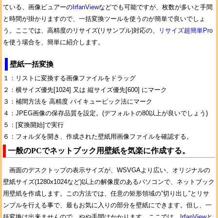
ている、画像ビュアーの
IrfanView
などでも可能ですが、枚数が多いと手間
と時間が掛かりますので、一括変換ツールを使うのが簡単で良いでしょ
う。ここでは、高精度のリサイズ(リサンプル)対応の、
リサイズ超簡単Pro
を使う場合を、簡単に紹介します。
壁紙一括変換
１：リストに変換する画像ファイルをドラッグ
２：横サイズ優先[1024] 又は 縦サイズ優先[600] にマーク
３：補間方法を 高精度 バイキュービック法にマーク
４：JPEG画像の保存品質を設定。(デフォルトの80以上が良いでしょう)
５：[変換開始]で実行
６：フォルダを開き、作成された壁紙用画像ファイルを確認する。
一般のPCでネットブック用壁紙を気楽に作成する。
画面のデスクトップの表示サイズが、WSVGAより広い、オリジナルの
壁紙サイズ(1280x1024など)以上の解像度のあるパソコンで、ネットブック
用壁紙を作成します。この方法では、任意の矩形領域の”切り出し”とリサ
ンプルを行える事で、最もお気に入りの部分を壁紙にできます。但し、一
括変換は出来ませんので、やや手間はかかります。ここでは、
IrfanView
と