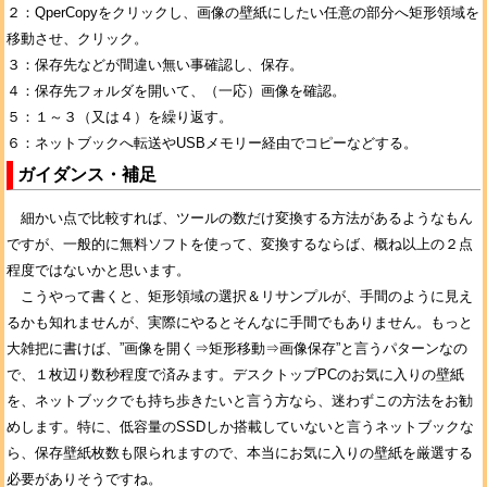
２：QperCopyをクリックし、画像の壁紙にしたい任意の部分へ矩形領域を
移動させ、クリック。
３：保存先などが間違い無い事確認し、保存。
４：保存先フォルダを開いて、（一応）画像を確認。
５：１～３（又は４）を繰り返す。
６：ネットブックへ転送やUSBメモリー経由でコピーなどする。
ガイダンス・補足
細かい点で比較すれば、ツールの数だけ変換する方法があるようなもん
ですが、一般的に無料ソフトを使って、変換するならば、概ね以上の２点
程度ではないかと思います。
こうやって書くと、矩形領域の選択＆リサンプルが、手間のように見え
るかも知れませんが、実際にやるとそんなに手間でもありません。もっと
大雑把に書けば、”画像を開く⇒矩形移動⇒画像保存”と言うパターンなの
で、１枚辺り数秒程度で済みます。デスクトップPCのお気に入りの壁紙
を、ネットブックでも持ち歩きたいと言う方なら、迷わずこの方法をお勧
めします。特に、低容量のSSDしか搭載していないと言うネットブックな
ら、保存壁紙枚数も限られますので、本当にお気に入りの壁紙を厳選する
必要がありそうですね。