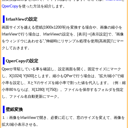
QperCopy
を使った方法を紹介します。
IrfanViewの設定
画面サイズを越える壁紙(1900x1200等)を変換する場合や、画像の縮小を
IrfanViewで行う場合は、IrfanViewの設定を、[表示]⇒[表示設定]で、”画像
をウィンドウにあわせる”,”伸縮時にリサンプル処理を使用(高画質)”にマー
クしておきます。
QperCopyの設定
Qperが常駐している事を確認し、設定画面を開く。固定サイズにマーク
し、X[1024] Y[600]とします。縮小もQPerで行う場合は、”拡大/縮小”で縮
小率を設定し、XとYのサイズを縮小率で割った値を代入します。（例：縮
小率80％ならば、X[1280] Y[750]）。ファイルを保存するフォルダを指定
し、ファイル名自動更新にマーク。
壁紙変換
１：画像をIrfanViewで開き、必要に応じて、窓のサイズを変えて、画像を
拡大/縮小表示させる。