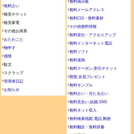
無料掲示板
無料占い
無料メールアドレス
格安チケット
無料CGI・無料素材
格安家電
その他無料情報
その他お得系
無料宣伝・アクセスアップ
おたわごと
無料インターネット電話
物申す
無料ソフト
感懐
無料漫画
駄文
無料クーポン,割引チケット
スクラップ
懸賞,全員プレゼント
管理者日記
無料サンプル
お知らせ
無料占い・当たる占い
無料見合い,結婚,SNS
無料ネット収入
無料検索地図,電話,郵便
無料翻訳・無料辞書