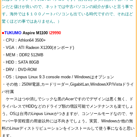
ンだと儲けが良いので、ネットでは中古パソコンの紹介が多いと言う事で
す。海外では＄１００ノートパソコンも出ている時代ですので、それほど
驚くほどの事ではありません。）
■
TUKUMO
Aspire M1100
\29990
・CPU：Athlon64 3500+
・VGA：ATI Radeon X1200(オンボード)
・MEM：DDR2 512MB
・HDD：SATA 80GB
・DRV：DVD-ROM
・OS：Linpus Linux 9.3 console mode / Windowsはオプション
・その他：250W電源,カードリーダー,GigabitLan,WindowsXP/Vistaドライ
バ付属
ケースはつや消しでシックな黒のAcerですのでデザインは悪く無く、ド
ライバレスでHDDなどのドライブ類の増設可能でメンテナンスも楽でしょ
う。OSは台湾のLinpus Linuxがつきますが、コンソールモードなので、サ
ーバー学習程度の用途以外には不向きでしょう。実質、Windowsか他の無
料のLinuxディストリビューションをインストールして使う事になると思い
ます。