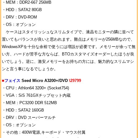
・MEM：DDR2-667 256MB
・HDD：SATA2 80GB
・DRV：DVD-ROM
・OS：オプション
ケースはスタイリッシュなスリムタイプで、液晶モニターの隣に並べて
置いてもバランスが良いと思われます。難点はメモリーが256MBなので、
WindowsXPを十分な余裕で使うには増設が必要です。メモリーが余って無
い方、ハードが苦手な方ならば、BTOカスタマイズオーダーしたほうが良
いでしょう。逆に、激安メモリーをお持ちの方には、魅力的なスリムマシ
ンと言う事になるでしょうか。
■
フェイス
Seed Micro A3200+/DVD
\29799
・CPU：Athlon64 3200+ (Socket754)
・VGA：SiS 761GXチップセット内蔵
・MEM：PC3200 DDR 512MB
・HDD：SATA2 160GB
・DRV：DVD スーパーマルチ
・OS：オプション
・その他：400W電源,キーボード・マウス付属