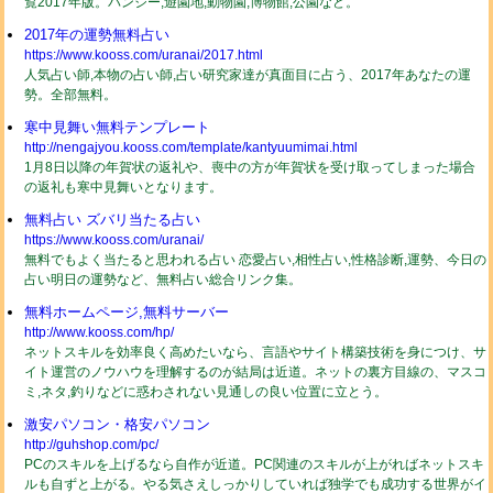
覧2017年版。バンジー,遊園地,動物園,博物館,公園など。
2017年の運勢無料占い
https://www.kooss.com/uranai/2017.html
人気占い師,本物の占い師,占い研究家達が真面目に占う、2017年あなたの運
勢。全部無料。
寒中見舞い無料テンプレート
http://nengajyou.kooss.com/template/kantyuumimai.html
1月8日以降の年賀状の返礼や、喪中の方が年賀状を受け取ってしまった場合
の返礼も寒中見舞いとなります。
無料占い ズバリ当たる占い
https://www.kooss.com/uranai/
無料でもよく当たると思われる占い 恋愛占い,相性占い,性格診断,運勢、今日の
占い明日の運勢など、無料占い総合リンク集。
無料ホームページ,無料サーバー
http://www.kooss.com/hp/
ネットスキルを効率良く高めたいなら、言語やサイト構築技術を身につけ、サ
イト運営のノウハウを理解するのが結局は近道。ネットの裏方目線の、マスコ
ミ,ネタ,釣りなどに惑わされない見通しの良い位置に立とう。
激安パソコン・格安パソコン
http://guhshop.com/pc/
PCのスキルを上げるなら自作が近道。PC関連のスキルが上がればネットスキ
ルも自ずと上がる。やる気さえしっかりしていれば独学でも成功する世界がイ