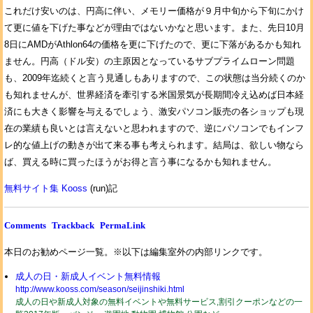
これだけ安いのは、円高に伴い、メモリー価格が９月中旬から下旬にかけ
て更に値を下げた事などが理由ではないかなと思います。また、先日10月
8日にAMDがAthlon64の価格を更に下げたので、更に下落があるかも知れ
ません。円高（ドル安）の主原因となっているサブプライムローン問題
も、2009年迄続くと言う見通しもありますので、この状態は当分続くのか
も知れませんが、世界経済を牽引する米国景気が長期間冷え込めば日本経
済にも大きく影響を与えるでしょう、激安パソコン販売の各ショップも現
在の業績も良いとは言えないと思われますので、逆にパソコンでもインフ
レ的な値上げの動きが出て来る事も考えられます。結局は、欲しい物なら
ば、買える時に買ったほうがお得と言う事になるかも知れません。
無料サイト集 Kooss
(run)記
Comments
Trackback
PermaLink
本日のお勧めページ一覧。※以下は編集室外の内部リンクです。
成人の日・新成人イベント無料情報
http://www.kooss.com/season/seijinshiki.html
成人の日や新成人対象の無料イベントや無料サービス,割引クーポンなどの一