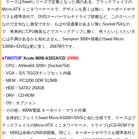
ケースはSeedシリーズで定番となった感のある、ブラックフェイスの
Micro-ATX ミニタワーケースで、デザインも悪くは無い。キーボードやマ
ウスも標準添付で、DVDスーパーマルチドライブ搭載など、このスペック
なので文句なし激安ですが、もはや流通量があまり無いSocket754なの
で、将来的にCPU換装などでスペックアップし難く、色々といじりたい方
には不満があるかも知れません。Sempron 3000+搭載のSeed Micro
S3000+/DVDは更に安く、25979円です。
■
TWOTOP
Xcute MINI-A32GX/CD
\29980
・CPU：Athlon64 3200+ (Socket754)
・VGA：SiS 761GXチップセット内蔵
・MEM：PC3200 DDR 512MB
・HDD：SATA2 250GB
・DRV：CD-ROM
・OS：オプション
・その他：400W電源,キーボード・マウス付属
全体的にフェイスSeed Micro A3200+/DVDと似た仕様です。ケースはブ
ラックフェイスのMicro-ATX ミニタワーケース。ドライブはCD-ROMです
が、HDDは余裕の250GB搭載。同じく、キーボードやマウスも標準添付と