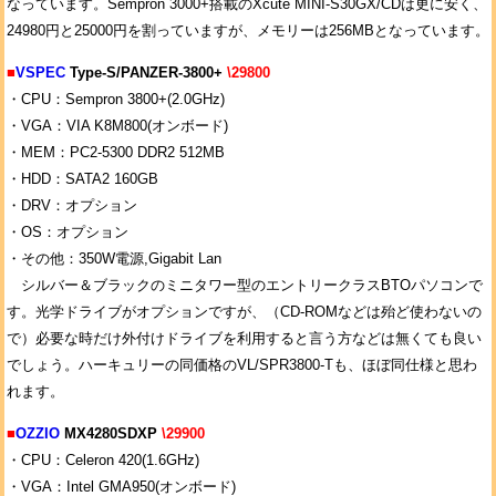
なっています。Sempron 3000+搭載のXcute MINI-S30GX/CDは更に安く、
24980円と25000円を割っていますが、メモリーは256MBとなっています。
■
VSPEC
Type-S/PANZER-3800+
\29800
・CPU：Sempron 3800+(2.0GHz)
・VGA：VIA K8M800(オンボード)
・MEM：PC2-5300 DDR2 512MB
・HDD：SATA2 160GB
・DRV：オプション
・OS：オプション
・その他：350W電源,Gigabit Lan
シルバー＆ブラックのミニタワー型のエントリークラスBTOパソコンで
す。光学ドライブがオプションですが、（CD-ROMなどは殆ど使わないの
で）必要な時だけ外付けドライブを利用すると言う方などは無くても良い
でしょう。ハーキュリーの同価格のVL/SPR3800-Tも、ほぼ同仕様と思わ
れます。
■
OZZIO
MX4280SDXP
\29900
・CPU：Celeron 420(1.6GHz)
・VGA：Intel GMA950(オンボード)