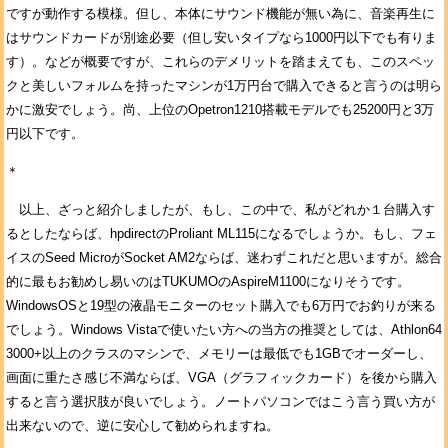
ですが動作する模様。但し、本体にサウンド機能が無い為に、音楽再生に
はサウンドカードが別途必要（但し安いタイプなら1000円以下でも有りま
す）。などが概要ですが、これらのデメリットを踏まえても、このスペッ
クと美しいフォルムを持ったマシンが1万円台で購入できると言うのは明ら
かに激安でしょう。尚、上位のOpetron1210搭載モデルでも25200円と3万
円以下です。
＊
以上、ざっと紹介しましたが、もし、この中で、私がどれか１台購入す
るとしたならば、hpdirectのProliant ML115になるでしょうか。もし、フェ
イスのSeed MicroがSocket AM2ならば、迷わずこれだと思いますが。総合
的に最もお勧めし易いのはTUKUMOのAspireM1100になりそうです。
WindowsOSと19型の液晶モニターのセット購入でも6万円でお釣りが来る
でしょう。Windows Vistaで使いたい方への当方の推奨としては、Athlon64
3000+以上のクラスのマシンで、メモリーは最低でも1GBでオーダーし、
画面に重たさ感じ不満ならば、VGA（グラフィックカード）を後から購入
すると言う選択肢が良いでしょう。ノートパソコンではこう言う買い方が
出来ないので、逆に安心して勧められますね。