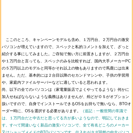
ここのところ、キャンペーンモデルも含め、１万円台、２万円台の激安
パソコンが増えていますので、スペックと私的コメントを加えて、ざっと
紹介する事にしてみました。ご存知で無い方に前置きしますが、２万円台
や１万円台と言っても、スペックのみを比較すれば、国内大手メーカーPC
の５万円以上のモデルと同等かそれ以上の物もありますので馬鹿には出来
ません。ただ、基本的には２台目以降のセカンドマシンや、子供の学習用
や、家庭内ファイルサーバーなどに適していると思われます。
尚、以下の全てのパソコンは（家電量販店でよくやってるような）何かに
加入せねばならないような義務はありませんが、殆どがＯＳがオプション
扱いですので、自身でインストールできるOSをお持ちで無いなら、BTOオ
ーダー時に、OSを選択する必要があります。
（追記：一般世間の常識で
は、１万円台だと中古だと思ってる方が多いようなので、明記しておきま
す。すべて間違いなく新品の激安パソコンで、全て有名どころのメーカー
又はショップメイドのBTOパソコンです。仕入れがタダ同然の中古パソコ