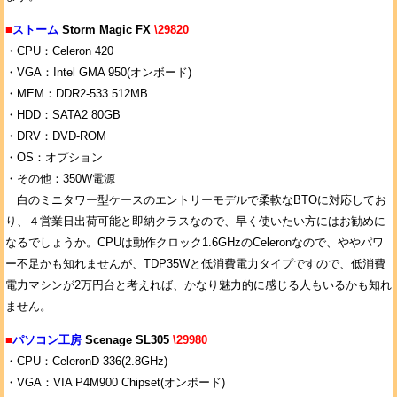
■
ストーム
Storm Magic FX
\29820
・CPU：Celeron 420
・VGA：Intel GMA 950(オンボード)
・MEM：DDR2-533 512MB
・HDD：SATA2 80GB
・DRV：DVD-ROM
・OS：オプション
・その他：350W電源
白のミニタワー型ケースのエントリーモデルで柔軟なBTOに対応してお
り、４営業日出荷可能と即納クラスなので、早く使いたい方にはお勧めに
なるでしょうか。CPUは動作クロック1.6GHzのCeleronなので、ややパワ
ー不足かも知れませんが、TDP35Wと低消費電力タイプですので、低消費
電力マシンが2万円台と考えれば、かなり魅力的に感じる人もいるかも知れ
ません。
■
パソコン工房
Scenage SL305
\29980
・CPU：CeleronD 336(2.8GHz)
・VGA：VIA P4M900 Chipset(オンボード)