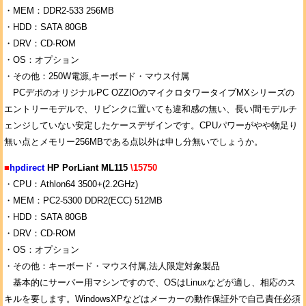
・MEM：DDR2-533 256MB
・HDD：SATA 80GB
・DRV：CD-ROM
・OS：オプション
・その他：250W電源,キーボード・マウス付属
PCデポのオリジナルPC OZZIOのマイクロタワータイプMXシリーズの
エントリーモデルで、リビンクに置いても違和感の無い、長い間モデルチ
ェンジしていない安定したケースデザインです。CPUパワーがやや物足り
無い点とメモリー256MBである点以外は申し分無いでしょうか。
■
hpdirect
HP PorLiant ML115
\15750
・CPU：Athlon64 3500+(2.2GHz)
・MEM：PC2-5300 DDR2(ECC) 512MB
・HDD：SATA 80GB
・DRV：CD-ROM
・OS：オプション
・その他：キーボード・マウス付属,法人限定対象製品
基本的にサーバー用マシンですので、OSはLinuxなどが適し、相応のス
キルを要します。WindowsXPなどはメーカーの動作保証外で自己責任必須