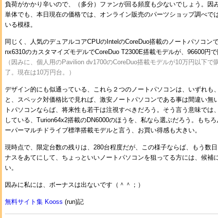
負荷がかかり辛いので、（多分）ファンが回る頻度も少ないでしょう。因みに、Tur
単体でも、本日現在の価格では、オンライン販売のパーツショップ調べでは、
いる模様。
同じく、人気のデュアルコアCPUのIntelのCoreDuo搭載のノートパソコン
nx6310のカスタマイズモデルでCoreDuo T2300E搭載モデルが、966
（因みに、個人用のPavilion dv1700のCoreDuo搭載モデルが10万円
了。現在は10万円台。）
デザイン的にも似通っている、これら２つのノートパソコンは、いずれも、
と、スペック対価格比で見れば、激安ノートパソコンである事は間違い無い
トパソコンならば、将来性も若干は注視すべきだろう。そう言う意味では、 
している、Turion64x2搭載のDN6000のほうを、私なら選ぶだろう。もち
ーパーマルチドライブ標準搭載モデルと言う、お買い得感も大きい。
現時点で、限定台数の残りは、280台程度だが、この様子ならば、もう数
ナスをあてにして、ちょっといいノートパソコンを狙ってる方には、候補
い。
因みに私には、ボーナスは出ないです（＾＾；）
無料サイト集 Kooss
(run)記