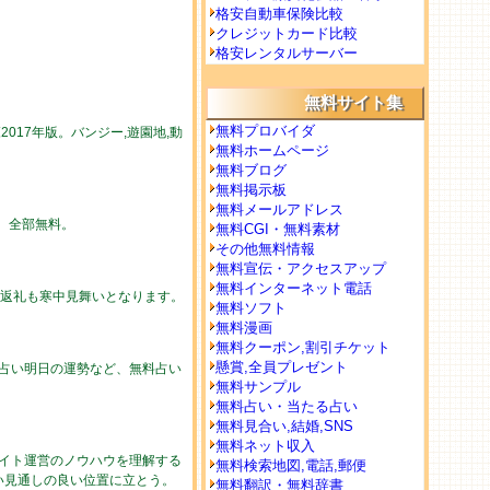
格安自動車保険比較
クレジットカード比較
格安レンタルサーバー
無料サイト集
無料プロバイダ
017年版。バンジー,遊園地,動
無料ホームページ
無料ブログ
無料掲示板
無料メールアドレス
勢。全部無料。
無料CGI・無料素材
その他無料情報
無料宣伝・アクセスアップ
無料インターネット電話
の返礼も寒中見舞いとなります。
無料ソフト
無料漫画
無料クーポン,割引チケット
懸賞,全員プレゼント
の占い明日の運勢など、無料占い
無料サンプル
無料占い・当たる占い
無料見合い,結婚,SNS
無料ネット収入
イト運営のノウハウを理解する
無料検索地図,電話,郵便
い見通しの良い位置に立とう。
無料翻訳・無料辞書