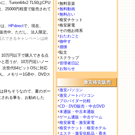
ion64x2 TL50はCPU
無料音楽
25000円程度で販売されて
無料動画
無料占い
格安チケット
格安家電
では、
HPdirect
で、現在、
その他お得系
00円で販売中。ただし、法人限定。
おたわごと
以下で購入できるキャンペーンは終
物申す
感懐
駄文
10万円以下で購入できる点
スクラップ
と思うが、10万円近いノー
管理者日記
次世代64ビットOSに対応
お知らせ
ろん、メモリー1GBや、DVDス
激安格安販売
激安パソコン
日は持ちそうなので、夏のボー
激安ノートパソコン
にされる事を、お勧めした
プロバイダー比較
CD・DVD販売・中古DVD
本通販・中古本通販
ゲーム通販・中古ゲーム
格安家電・激安家電
格安チケット・格安ホテル
エステ・激安化粧品・香水