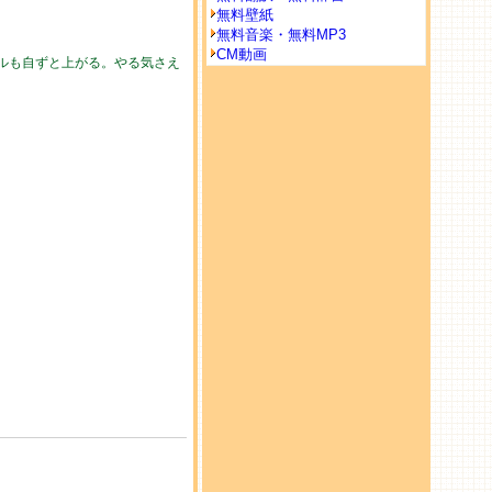
無料壁紙
無料音楽・無料MP3
CM動画
ルも自ずと上がる。やる気さえ