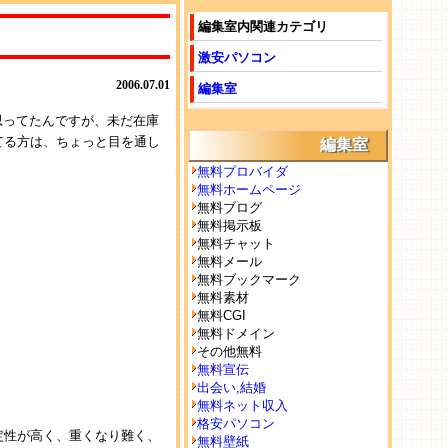
編集室内関連カテゴリ
激安パソコン
2006.07.01
編集室
思ってたんですが、未だ在庫
てる方は、ちょっと目を通し
編集室
無料プロバイダ
無料ホームページ
無料ブログ
無料掲示板
無料チャット
無料メール
無料ブックマーク
無料素材
無料CGI
無料ドメイン
その他無料
無料宣伝
出会い,結婚
無料ネット収入
格安パソコン
定性が高く、重くなり難く、
無料壁紙