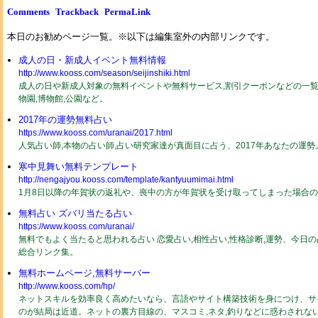
Comments
Trackback
PermaLink
本日のお勧めページ一覧。※以下は編集室外の内部リンクです。
成人の日・新成人イベント無料情報
http://www.kooss.com/season/seijinshiki.html
成人の日や新成人対象の無料イベントや無料サービス,割引クーポンなどの一覧2
物園,博物館,公園など。
2017年の運勢無料占い
https://www.kooss.com/uranai/2017.html
人気占い師,本物の占い師,占い研究家達が真面目に占う、2017年あなたの運
寒中見舞い無料テンプレート
http://nengajyou.kooss.com/template/kantyuumimai.html
1月8日以降の年賀状の返礼や、喪中の方が年賀状を受け取ってしまった場合
無料占い ズバリ当たる占い
https://www.kooss.com/uranai/
無料でもよく当たると思われる占い 恋愛占い,相性占い,性格診断,運勢、今日
総合リンク集。
無料ホームページ,無料サーバー
http://www.kooss.com/hp/
ネットスキルを効率良く高めたいなら、言語やサイト構築技術を身につけ、サ
のが結局は近道。ネットの裏方目線の、マスコミ,ネタ,釣りなどに惑わされな