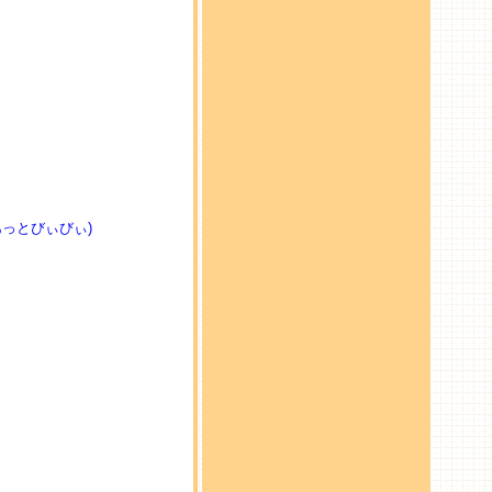
あっとびぃびぃ)