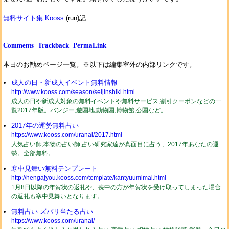
無料サイト集 Kooss
(run)記
Comments
Trackback
PermaLink
本日のお勧めページ一覧。※以下は編集室外の内部リンクです。
成人の日・新成人イベント無料情報
http://www.kooss.com/season/seijinshiki.html
成人の日や新成人対象の無料イベントや無料サービス,割引クーポンなどの一
覧2017年版。バンジー,遊園地,動物園,博物館,公園など。
2017年の運勢無料占い
https://www.kooss.com/uranai/2017.html
人気占い師,本物の占い師,占い研究家達が真面目に占う、2017年あなたの運
勢。全部無料。
寒中見舞い無料テンプレート
http://nengajyou.kooss.com/template/kantyuumimai.html
1月8日以降の年賀状の返礼や、喪中の方が年賀状を受け取ってしまった場合
の返礼も寒中見舞いとなります。
無料占い ズバリ当たる占い
https://www.kooss.com/uranai/