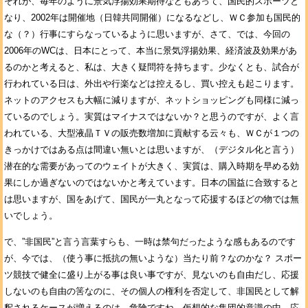
それが、毎年のように景気浮揚効果期待などもあって、国民的スポーツと
なり、2002年は開催地（日韓共同開催）になるなどし、ＷＣ参加も国民的
な（？）行事にすらなっているように思いますが、さて、では、今回の
2006年のWCは、日本にとって、本当に景気浮揚効果、経済波及効果があ
るのかと考えると、私は、大きく疑問符を持ちます。少なくとも、試合が
行われている日は、外出や行楽などは控えるし、買い控えも起こります。
ネットのアクセスも大幅に減りますが、ネットショッピングも同様に減っ
ているのでしょう。実質はマイナスではないか？と思うのですが、よく言
われている、大型液晶ＴＶの販売数増加に貢献する云々も、ＷＣが１つの
きっかけではある点は間違い無いとは思いますが、（デジタル化と言う）
潜在的な需要があってのウェイトが大きく、実質は、購入時期を早める効
果にしか過ぎないのではないかと考えています。日本の国益に合致すると
は思いますが、国をあげて、国民が一丸となって応援するほどの物では無
いでしょう。
で、”非国民”と言う言葉すらも、一時は禁句だったような感もあるのです
が、今では、（使う事に抵抗の無いような）当たり前？なのかな？ スポー
ツ競技で健全に盛り上がる事は良い事ですが、見ないのも自由だし、応援
しないのも自由の筈なのに、その個人の権利を否定して、非国民として解
釈されるケースが増えるのは、危険ですね。仮想的な集団的意識の中、応