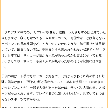
クロアチア戦での、 リプレイ映像も、結構、うんざりするほど見ていた
りしますが、寝ても覚めても、ＷＣサッカーで、可能性が０とは言えない
テポドン２の日本被弾など、どうでもいいかのような、熱狂振りが連日続
いていて、応援しない者は、非国民とすら言われかねない状況ですが、で
は、日本では、サッカーが昔から人気があったのかと言えばそうでも無
い。ましてや、サッカーも全く人気が無かった頃のほうが記憶には大き
い。
子供の頃は、下手でもサッカーが好きで、（昔からひねくれ者の私は）野
球に興味が無く、”変わり者”と言われていて、釜本や漫画アニメの赤き血
のイレブンなどが、一部で人気があった以外は、サッパリ人気の無いスポ
ーツだったと思います。プレイするのは楽しいけれども、見ていてもつま
らないスポーツですからね。