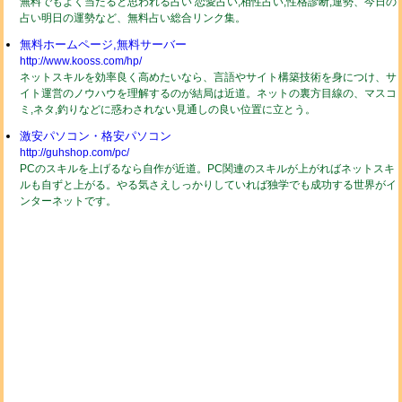
無料でもよく当たると思われる占い 恋愛占い,相性占い,性格診断,運勢、今日の
占い明日の運勢など、無料占い総合リンク集。
無料ホームページ,無料サーバー
http://www.kooss.com/hp/
ネットスキルを効率良く高めたいなら、言語やサイト構築技術を身につけ、サ
イト運営のノウハウを理解するのが結局は近道。ネットの裏方目線の、マスコ
ミ,ネタ,釣りなどに惑わされない見通しの良い位置に立とう。
激安パソコン・格安パソコン
http://guhshop.com/pc/
PCのスキルを上げるなら自作が近道。PC関連のスキルが上がればネットスキ
ルも自ずと上がる。やる気さえしっかりしていれば独学でも成功する世界がイ
ンターネットです。