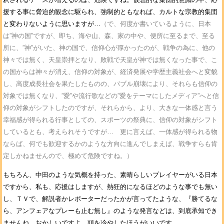
援する事に脅迫的観念に駆られ、強制的ともなれば、カルトな宗教的集団
と変わりないように思いますが…
（で、何度か書いているように、日本
は”神の国”ですが、即ち、海や山、森、家の中や、便所に至るまで、至る
所に、”神”がいた、神の国で、信仰心が厚かったのが、戦争の為に、他の
神々では無く、天皇崇拝となり、敗戦で天皇が神では無くなった事で、こ
の国からは神々が消え、信仰の対象が、経済発展や学歴主義社会へと変貌
し、高度成長社会を果たしたものの、バブル崩壊により、それらも信仰の
対象では無くなり、”愛”や流行歌などの”愛をテーマにしたメディア”へと信
仰の対象がシフトしたのですが、それらから、より、大きな一体感と言う
幸福感が得られる行事としての、スポーツの祭典に、信仰の対象がシフト
しているとも、考えられそうですが… 更に言えば、一体感が得られる物
ならば、何でも歓迎するかのような方向に進んでしまえば、戦争すらも肯
定しかねませんので、極めて危険ですね。）
もちろん、中田のような気概を持った、素晴らしいプレイヤーがいる日本
ですから、私も、応援はしますが、熱狂的になるほどのような事でも無い
し、ＴＶで、解説者かレポーターだったかが言ってたような、『勝てるな
ら、アンフェアなプレーも止む無し』のような発言などは、到底承知でき
ませんね。おかしいですよ。頭を冷やしたほうがいいです。