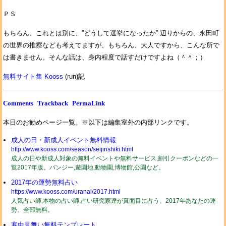
ＰＳ
もちろん、これとは別に、”どうして選挙になったか” 辺りからの、永田町
の世界の推察なども考えてますが、もちろん、大人ですから、こんな所で
は書きません。そんな話は、身内程度で話すだけですよね（＾＾；）
無料サイト集 Kooss
(run)記
Comments
Trackback
PermaLink
本日のお勧めページ一覧。※以下は編集室外の内部リンクです。
成人の日・新成人イベント無料情報
http://www.kooss.com/season/seijinshiki.html
成人の日や新成人対象の無料イベントや無料サービス,割引クーポンなどの一
覧2017年版。バンジー,遊園地,動物園,博物館,公園など。
2017年の運勢無料占い
https://www.kooss.com/uranai/2017.html
人気占い師,本物の占い師,占い研究家達が真面目に占う、2017年あなたの運
勢。全部無料。
寒中見舞い無料テンプレート