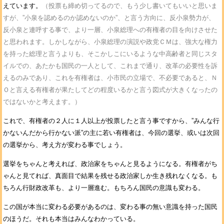
えています。
（投票も締め切ってるので、もう少し書いてもいいと思いま
すが、”小泉を認めるのか認めないのか”、と言う方向に、反小泉勢力が、
反小泉と連呼する事で、より一層、小泉総理への有権者の目を向けさせた
と思われます。しかしながら、小泉総理の演説や政党ＣＭは、強大な権力
を持った総理と言うよりも、そこかしこにいるような中高齢者と同じスタ
イルでの、あたかも国民の一人として、これまで通り、改革の必要性を訴
えるのみであり、これを有権者は、小市民の立場で、不必要であると、Ｎ
Ｏと言える有権者が果たしてどの程度いるかと言う図式が大きくなったの
ではないかと考えます。）
これで、有権者の２人に１人以上が投票したと言う事ですから、”みんな行
かないんだから行かない派”の主に若い有権者は、今回の選挙、或いは次回
の選挙から、考え方が変わる事でしょう。
選挙をちゃんと考えれば、政治家をちゃんと見るようになる。有権者がち
ゃんと見てれば、真面目で結果を残せる政治家しか生き残れなくなる。も
ちろん行財政改革も、より一層進む。もちろん国民の意識も変わる。
この国が本当に変わる必要があるのは、変わる事の無い意識を持った国民
のほうだ。それも本当はみんなわかっている。