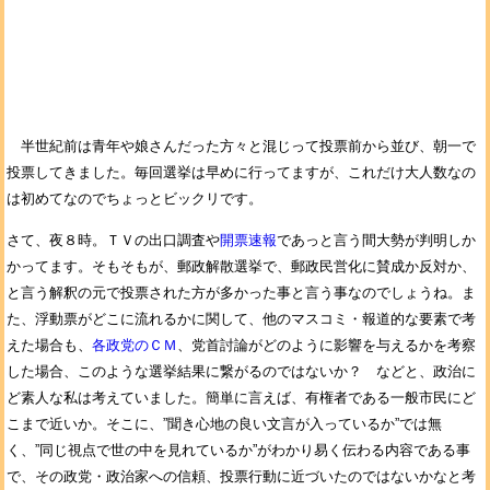
半世紀前は青年や娘さんだった方々と混じって投票前から並び、朝一で
投票してきました。毎回選挙は早めに行ってますが、これだけ大人数なの
は初めてなのでちょっとビックリです。
さて、夜８時。ＴＶの出口調査や
開票速報
であっと言う間大勢が判明しか
かってます。そもそもが、郵政解散選挙で、郵政民営化に賛成か反対か、
と言う解釈の元で投票された方が多かった事と言う事なのでしょうね。ま
た、浮動票がどこに流れるかに関して、他のマスコミ・報道的な要素で考
えた場合も、
各政党のＣＭ
、党首討論がどのように影響を与えるかを考察
した場合、このような選挙結果に繋がるのではないか？ などと、政治に
ど素人な私は考えていました。簡単に言えば、有権者である一般市民にど
こまで近いか。そこに、”聞き心地の良い文言が入っているか”では無
く、”同じ視点で世の中を見れているか”がわかり易く伝わる内容である事
で、その政党・政治家への信頼、投票行動に近づいたのではないかなと考