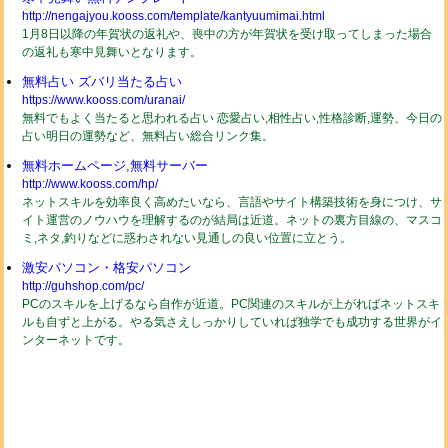
http://nengajyou.kooss.com/template/kantyuumimai.html
1月8日以降の年賀状の返礼や、喪中の方が年賀状を受け取ってしまった場合
の返礼も寒中見舞いとなります。
無料占い ズバリ当たる占い
https://www.kooss.com/uranai/
無料でもよく当たると思われる占い 恋愛占い,相性占い,性格診断,運勢、今日の
占い明日の運勢など、無料占い総合リンク集。
無料ホームページ,無料サーバー
http://www.kooss.com/hp/
ネットスキルを効率良く高めたいなら、言語やサイト構築技術を身につけ、サ
イト運営のノウハウを理解するのが結局は近道。ネットの裏方目線の、マスコ
ミ,ネタ,釣りなどに惑わされない見通しの良い位置に立とう。
激安パソコン・格安パソコン
http://guhshop.com/pc/
PCのスキルを上げるなら自作が近道。PC関連のスキルが上がればネットスキ
ルも自ずと上がる。やる気さえしっかりしていれば独学でも成功する世界がイ
ンターネットです。